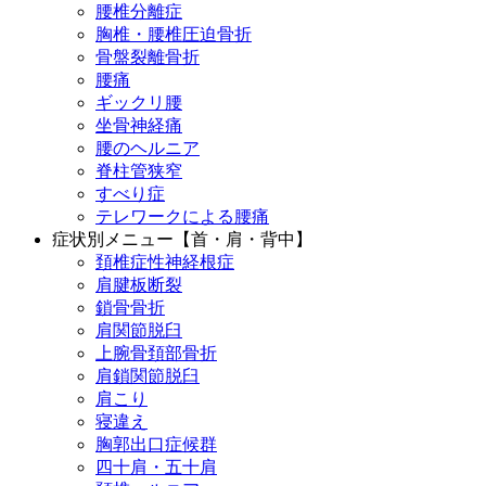
腰椎分離症
胸椎・腰椎圧迫骨折
骨盤裂離骨折
腰痛
ギックリ腰
坐骨神経痛
腰のヘルニア
脊柱管狭窄
すべり症
テレワークによる腰痛
症状別メニュー【首・肩・背中】
頚椎症性神経根症
肩腱板断裂
鎖骨骨折
肩関節脱臼
上腕骨頚部骨折
肩鎖関節脱臼
肩こり
寝違え
胸郭出口症候群
四十肩・五十肩