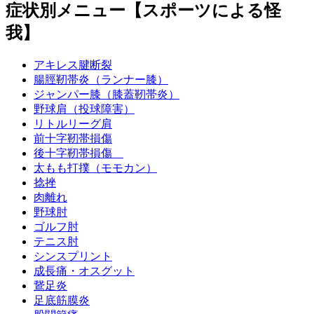
症状別メニュー【スポーツによる怪
我】
アキレス腱断裂
腸脛靭帯炎（ランナー膝）
ジャンパー膝（膝蓋靭帯炎）
野球肩（投球障害）
リトルリーグ肩
前十字靭帯損傷
後十字靭帯損傷
太もも打撲（モモカン）
捻挫
肉離れ
野球肘
ゴルフ肘
テニス肘
シンスプリント
成長痛・オスグット
鵞足炎
足底筋膜炎