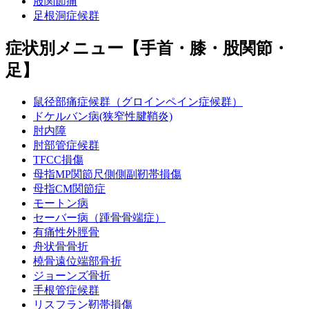
股関節痛
足根洞症候群
症状別メニュー【手首・膝・股関節・
足】
鼠径部痛症候群（グロインペイン症候群）
ドケルバン病(狭窄性腱鞘炎)
肘内障
肘部管症候群
TFCC損傷
母指MP関節尺側側副靭帯損傷
母指CM関節症
モートン病
セーバー病（踵骨骨端症）
有痛性外脛骨
舟状骨骨折
橈骨遠位端部骨折
ジョーンズ骨折
手根管症候群
リスフラン靭帯損傷