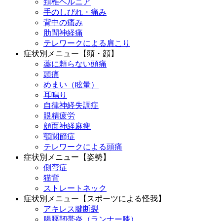
頚椎ヘルニア
手のしびれ・痛み
背中の痛み
肋間神経痛
テレワークによる肩こり
症状別メニュー【頭・顔】
薬に頼らない頭痛
頭痛
めまい（眩暈）
耳鳴り
自律神経失調症
眼精疲労
顔面神経麻痺
顎関節症
テレワークによる頭痛
症状別メニュー【姿勢】
側弯症
猫背
ストレートネック
症状別メニュー【スポーツによる怪我】
アキレス腱断裂
腸脛靭帯炎（ランナー膝）