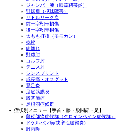
ジャンパー膝（膝蓋靭帯炎）
野球肩（投球障害）
リトルリーグ肩
前十字靭帯損傷
後十字靭帯損傷
太もも打撲（モモカン）
捻挫
肉離れ
野球肘
ゴルフ肘
テニス肘
シンスプリント
成長痛・オスグット
鵞足炎
足底筋膜炎
股関節痛
足根洞症候群
症状別メニュー【手首・膝・股関節・足】
鼠径部痛症候群（グロインペイン症候群）
ドケルバン病(狭窄性腱鞘炎)
肘内障