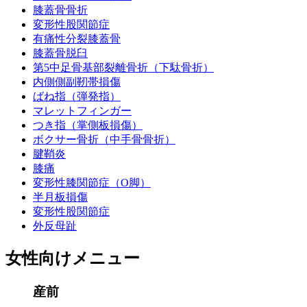
膝蓋骨骨折
変形性股関節症
有痛性分裂膝蓋骨
膝蓋骨脱臼
第5中足骨基部裂離骨折（下駄骨折）
内側側副靭帯損傷
ばね指（弾発指）
マレットフィンガー
つき指（掌側板損傷）
ボクサー骨折（中手骨骨折）
腱鞘炎
膝痛
変形性膝関節症（O脚）
半月板損傷
変形性股関節症
外反母趾
女性向けメニュー
産前