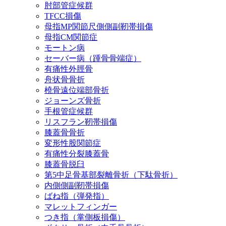
肘部管症候群
TFCC損傷
母指MP関節尺側側副靭帯損傷
母指CM関節症
モートン病
セーバー病（踵骨骨端症）
有痛性外脛骨
舟状骨骨折
橈骨遠位端部骨折
ジョーンズ骨折
手根管症候群
リスフラン靭帯損傷
膝蓋骨骨折
変形性股関節症
有痛性分裂膝蓋骨
膝蓋骨脱臼
第5中足骨基部裂離骨折（下駄骨折）
内側側副靭帯損傷
ばね指（弾発指）
マレットフィンガー
つき指（掌側板損傷）