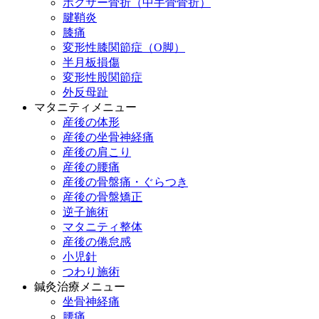
ボクサー骨折（中手骨骨折）
腱鞘炎
膝痛
変形性膝関節症（O脚）
半月板損傷
変形性股関節症
外反母趾
マタニティメニュー
産後の体形
産後の坐骨神経痛
産後の肩こり
産後の腰痛
産後の骨盤痛・ぐらつき
産後の骨盤矯正
逆子施術
マタニティ整体
産後の倦怠感
小児針
つわり施術
鍼灸治療メニュー
坐骨神経痛
腰痛