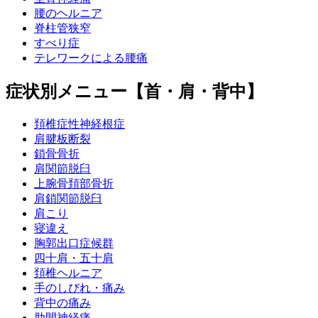
腰のヘルニア
脊柱管狭窄
すべり症
テレワークによる腰痛
症状別メニュー【首・肩・背中】
頚椎症性神経根症
肩腱板断裂
鎖骨骨折
肩関節脱臼
上腕骨頚部骨折
肩鎖関節脱臼
肩こり
寝違え
胸郭出口症候群
四十肩・五十肩
頚椎ヘルニア
手のしびれ・痛み
背中の痛み
肋間神経痛