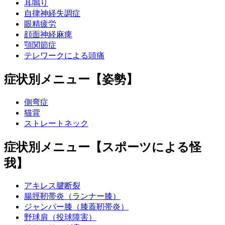
耳鳴り
自律神経失調症
眼精疲労
顔面神経麻痺
顎関節症
テレワークによる頭痛
症状別メニュー【姿勢】
側弯症
猫背
ストレートネック
症状別メニュー【スポーツによる怪
我】
アキレス腱断裂
腸脛靭帯炎（ランナー膝）
ジャンパー膝（膝蓋靭帯炎）
野球肩（投球障害）