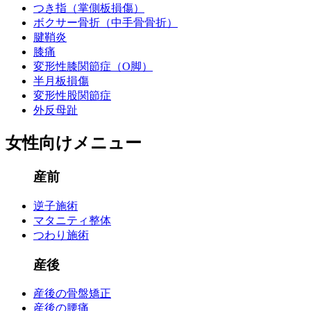
つき指（掌側板損傷）
ボクサー骨折（中手骨骨折）
腱鞘炎
膝痛
変形性膝関節症（O脚）
半月板損傷
変形性股関節症
外反母趾
女性向けメニュー
産前
逆子施術
マタニティ整体
つわり施術
産後
産後の骨盤矯正
産後の腰痛