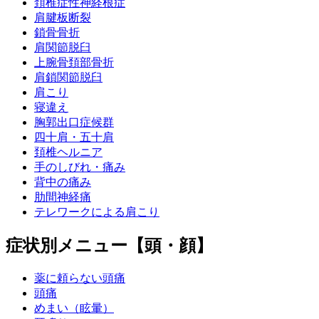
頚椎症性神経根症
肩腱板断裂
鎖骨骨折
肩関節脱臼
上腕骨頚部骨折
肩鎖関節脱臼
肩こり
寝違え
胸郭出口症候群
四十肩・五十肩
頚椎ヘルニア
手のしびれ・痛み
背中の痛み
肋間神経痛
テレワークによる肩こり
症状別メニュー【頭・顔】
薬に頼らない頭痛
頭痛
めまい（眩暈）