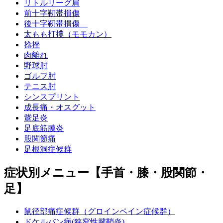
リトルリーグ肩
前十字靭帯損傷
後十字靭帯損傷
太もも打撲（モモカン）
捻挫
肉離れ
野球肘
ゴルフ肘
テニス肘
シンスプリント
成長痛・オスグット
鵞足炎
足底筋膜炎
股関節痛
足根洞症候群
症状別メニュー【手首・膝・股関節・
足】
鼠径部痛症候群（グロインペイン症候群）
ドケルバン病(狭窄性腱鞘炎)