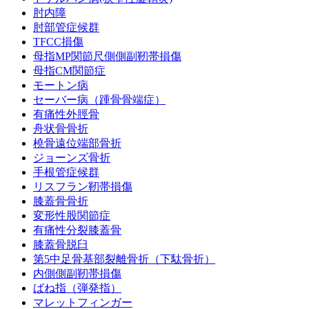
肘内障
肘部管症候群
TFCC損傷
母指MP関節尺側側副靭帯損傷
母指CM関節症
モートン病
セーバー病（踵骨骨端症）
有痛性外脛骨
舟状骨骨折
橈骨遠位端部骨折
ジョーンズ骨折
手根管症候群
リスフラン靭帯損傷
膝蓋骨骨折
変形性股関節症
有痛性分裂膝蓋骨
膝蓋骨脱臼
第5中足骨基部裂離骨折（下駄骨折）
内側側副靭帯損傷
ばね指（弾発指）
マレットフィンガー