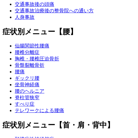
交通事故後の頭痛
交通事故治療後の整骨院への通い方
人身事故
症状別メニュー【腰】
仙腸関節性腰痛
腰椎分離症
胸椎・腰椎圧迫骨折
骨盤裂離骨折
腰痛
ギックリ腰
坐骨神経痛
腰のヘルニア
脊柱管狭窄
すべり症
テレワークによる腰痛
症状別メニュー【首・肩・背中】