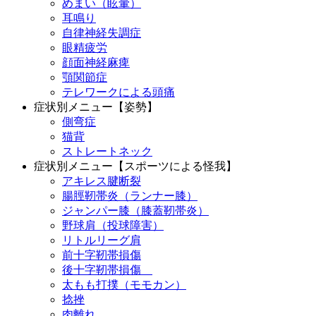
めまい（眩暈）
耳鳴り
自律神経失調症
眼精疲労
顔面神経麻痺
顎関節症
テレワークによる頭痛
症状別メニュー【姿勢】
側弯症
猫背
ストレートネック
症状別メニュー【スポーツによる怪我】
アキレス腱断裂
腸脛靭帯炎（ランナー膝）
ジャンパー膝（膝蓋靭帯炎）
野球肩（投球障害）
リトルリーグ肩
前十字靭帯損傷
後十字靭帯損傷
太もも打撲（モモカン）
捻挫
肉離れ