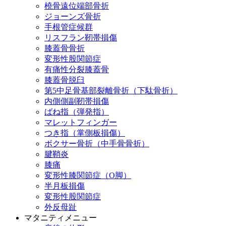
橈骨遠位端部骨折
ジョーンズ骨折
手根管症候群
リスフラン靭帯損傷
膝蓋骨骨折
変形性股関節症
有痛性分裂膝蓋骨
膝蓋骨脱臼
第5中足骨基部裂離骨折（下駄骨折）
内側側副靭帯損傷
ばね指（弾発指）
マレットフィンガー
つき指（掌側板損傷）
ボクサー骨折（中手骨骨折）
腱鞘炎
膝痛
変形性膝関節症（O脚）
半月板損傷
変形性股関節症
外反母趾
マタニティメニュー