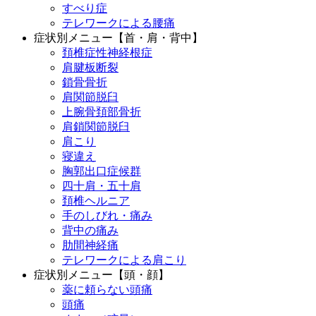
すべり症
テレワークによる腰痛
症状別メニュー【首・肩・背中】
頚椎症性神経根症
肩腱板断裂
鎖骨骨折
肩関節脱臼
上腕骨頚部骨折
肩鎖関節脱臼
肩こり
寝違え
胸郭出口症候群
四十肩・五十肩
頚椎ヘルニア
手のしびれ・痛み
背中の痛み
肋間神経痛
テレワークによる肩こり
症状別メニュー【頭・顔】
薬に頼らない頭痛
頭痛