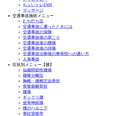
ちょいトレEMS
マッサージ
交通事故施術メニュー
むち打ち症
交通事故に遭ったときには
交通事故の保険
交通事故後の肩こり
交通事故後の腰痛
交通事故後の頭痛
交通事故治療後の整骨院への通い方
人身事故
症状別メニュー【腰】
仙腸関節性腰痛
腰椎分離症
胸椎・腰椎圧迫骨折
骨盤裂離骨折
腰痛
ギックリ腰
坐骨神経痛
腰のヘルニア
脊柱管狭窄