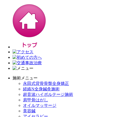
施術メニュー
永田式背骨骨盤全身矯正
経絡N全身鍼灸施術
超音波ハイボルテージ施術
肩甲骨はがし
オイルマッサージ
美容鍼
アイセラピー