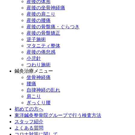
産後の体形
産後の坐骨神経痛
産後の肩こり
産後の腰痛
産後の骨盤痛・ぐらつき
産後の骨盤矯正
逆子施術
マタニティ整体
産後の倦怠感
小児針
つわり施術
鍼灸治療メニュー
坐骨神経痛
腰痛
自律神経の乱れ
肩こり
ぎっくり腰
初めての方へ
東洋鍼灸整骨院グループで行う検査方法
スタッフ紹介
よくある質問
コロナ対策に関して