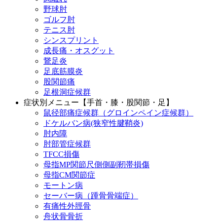
野球肘
ゴルフ肘
テニス肘
シンスプリント
成長痛・オスグット
鵞足炎
足底筋膜炎
股関節痛
足根洞症候群
症状別メニュー【手首・膝・股関節・足】
鼠径部痛症候群（グロインペイン症候群）
ドケルバン病(狭窄性腱鞘炎)
肘内障
肘部管症候群
TFCC損傷
母指MP関節尺側側副靭帯損傷
母指CM関節症
モートン病
セーバー病（踵骨骨端症）
有痛性外脛骨
舟状骨骨折