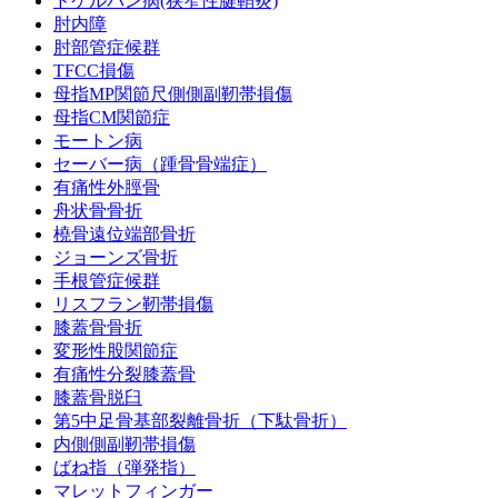
ドケルバン病(狭窄性腱鞘炎)
肘内障
肘部管症候群
TFCC損傷
母指MP関節尺側側副靭帯損傷
母指CM関節症
モートン病
セーバー病（踵骨骨端症）
有痛性外脛骨
舟状骨骨折
橈骨遠位端部骨折
ジョーンズ骨折
手根管症候群
リスフラン靭帯損傷
膝蓋骨骨折
変形性股関節症
有痛性分裂膝蓋骨
膝蓋骨脱臼
第5中足骨基部裂離骨折（下駄骨折）
内側側副靭帯損傷
ばね指（弾発指）
マレットフィンガー