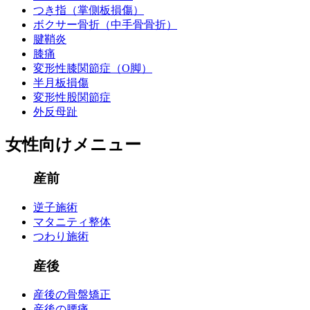
つき指（掌側板損傷）
ボクサー骨折（中手骨骨折）
腱鞘炎
膝痛
変形性膝関節症（O脚）
半月板損傷
変形性股関節症
外反母趾
女性向けメニュー
産前
逆子施術
マタニティ整体
つわり施術
産後
産後の骨盤矯正
産後の腰痛