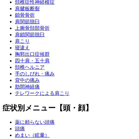
頚椎症性神経根症
肩腱板断裂
鎖骨骨折
肩関節脱臼
上腕骨頚部骨折
肩鎖関節脱臼
肩こり
寝違え
胸郭出口症候群
四十肩・五十肩
頚椎ヘルニア
手のしびれ・痛み
背中の痛み
肋間神経痛
テレワークによる肩こり
症状別メニュー【頭・顔】
薬に頼らない頭痛
頭痛
めまい（眩暈）