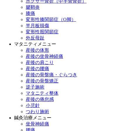
ボクサー骨折（中手骨骨折）
腱鞘炎
膝痛
変形性膝関節症（O脚）
半月板損傷
変形性股関節症
外反母趾
マタニティメニュー
産後の体形
産後の坐骨神経痛
産後の肩こり
産後の腰痛
産後の骨盤痛・ぐらつき
産後の骨盤矯正
逆子施術
マタニティ整体
産後の倦怠感
小児針
つわり施術
鍼灸治療メニュー
坐骨神経痛
腰痛