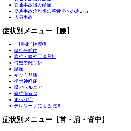
交通事故後の頭痛
交通事故治療後の整骨院への通い方
人身事故
症状別メニュー【腰】
仙腸関節性腰痛
腰椎分離症
胸椎・腰椎圧迫骨折
骨盤裂離骨折
腰痛
ギックリ腰
坐骨神経痛
腰のヘルニア
脊柱管狭窄
すべり症
テレワークによる腰痛
症状別メニュー【首・肩・背中】