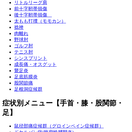
リトルリーグ肩
前十字靭帯損傷
後十字靭帯損傷
太もも打撲（モモカン）
捻挫
肉離れ
野球肘
ゴルフ肘
テニス肘
シンスプリント
成長痛・オスグット
鵞足炎
足底筋膜炎
股関節痛
足根洞症候群
症状別メニュー【手首・膝・股関節・
足】
鼠径部痛症候群（グロインペイン症候群）