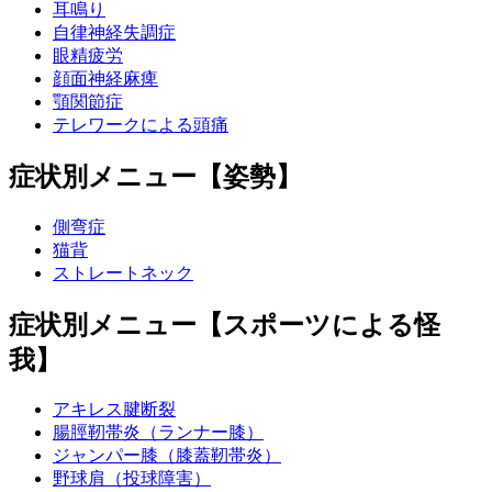
耳鳴り
自律神経失調症
眼精疲労
顔面神経麻痺
顎関節症
テレワークによる頭痛
症状別メニュー【姿勢】
側弯症
猫背
ストレートネック
症状別メニュー【スポーツによる怪
我】
アキレス腱断裂
腸脛靭帯炎（ランナー膝）
ジャンパー膝（膝蓋靭帯炎）
野球肩（投球障害）