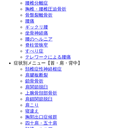
腰椎分離症
胸椎・腰椎圧迫骨折
骨盤裂離骨折
腰痛
ギックリ腰
坐骨神経痛
腰のヘルニア
脊柱管狭窄
すべり症
テレワークによる腰痛
症状別メニュー【首・肩・背中】
頚椎症性神経根症
肩腱板断裂
鎖骨骨折
肩関節脱臼
上腕骨頚部骨折
肩鎖関節脱臼
肩こり
寝違え
胸郭出口症候群
四十肩・五十肩