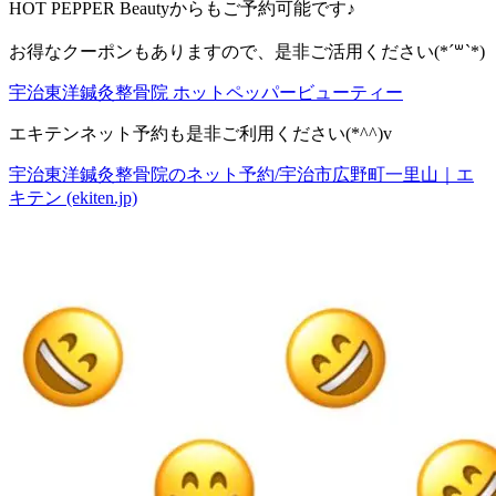
HOT PEPPER Beautyからもご予約可能です♪
お得なクーポンもありますので、是非ご活用ください(*´꒳`*)
宇治東洋鍼灸整骨院 ホットペッパービューティー
エキテンネット予約も是非ご利用ください(*^^)v
宇治東洋鍼灸整骨院のネット予約/宇治市広野町一里山｜エ
キテン (ekiten.jp)