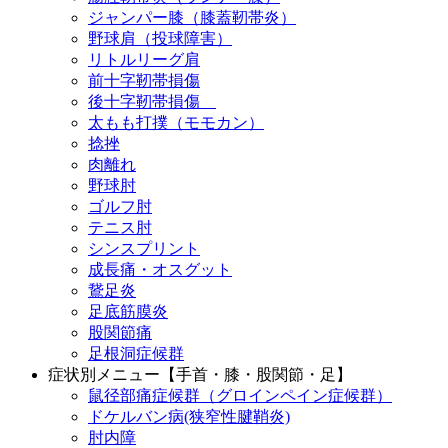
ジャンパー膝（膝蓋靭帯炎）
野球肩（投球障害）
リトルリーグ肩
前十字靭帯損傷
後十字靭帯損傷
太もも打撲（モモカン）
捻挫
肉離れ
野球肘
ゴルフ肘
テニス肘
シンスプリント
成長痛・オスグット
鵞足炎
足底筋膜炎
股関節痛
足根洞症候群
症状別メニュー【手首・膝・股関節・足】
鼠径部痛症候群（グロインペイン症候群）
ドケルバン病(狭窄性腱鞘炎)
肘内障