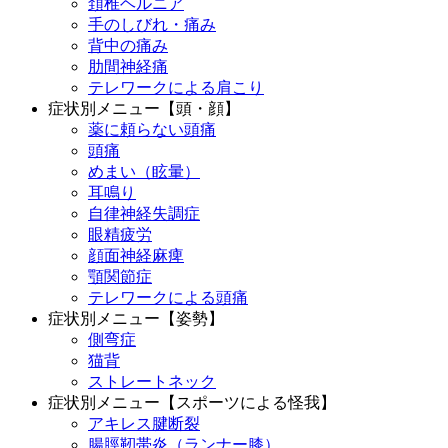
頚椎ヘルニア
手のしびれ・痛み
背中の痛み
肋間神経痛
テレワークによる肩こり
症状別メニュー【頭・顔】
薬に頼らない頭痛
頭痛
めまい（眩暈）
耳鳴り
自律神経失調症
眼精疲労
顔面神経麻痺
顎関節症
テレワークによる頭痛
症状別メニュー【姿勢】
側弯症
猫背
ストレートネック
症状別メニュー【スポーツによる怪我】
アキレス腱断裂
腸脛靭帯炎（ランナー膝）