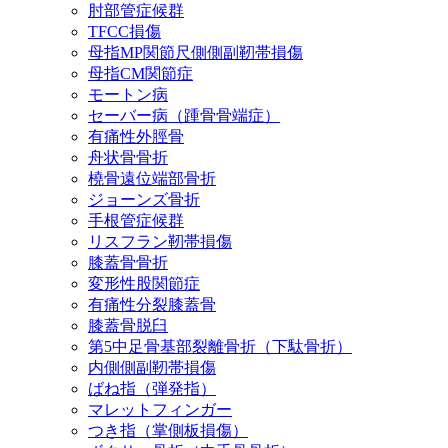
肘部管症候群
TFCC損傷
母指MP関節尺側側副靭帯損傷
母指CM関節症
モートン病
セーバー病（踵骨骨端症）
有痛性外脛骨
舟状骨骨折
橈骨遠位端部骨折
ジョーンズ骨折
手根管症候群
リスフラン靭帯損傷
膝蓋骨骨折
変形性股関節症
有痛性分裂膝蓋骨
膝蓋骨脱臼
第5中足骨基部裂離骨折（下駄骨折）
内側側副靭帯損傷
ばね指（弾発指）
マレットフィンガー
つき指（掌側板損傷）