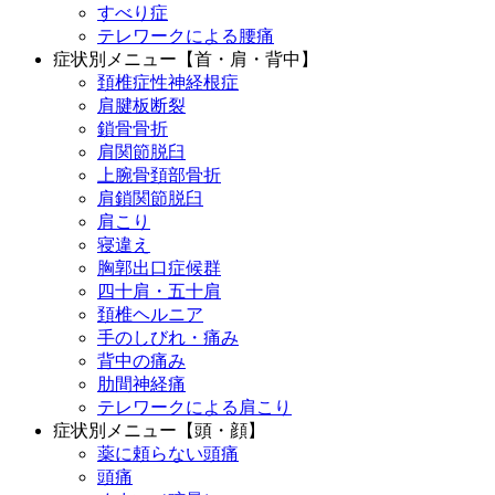
すべり症
テレワークによる腰痛
症状別メニュー【首・肩・背中】
頚椎症性神経根症
肩腱板断裂
鎖骨骨折
肩関節脱臼
上腕骨頚部骨折
肩鎖関節脱臼
肩こり
寝違え
胸郭出口症候群
四十肩・五十肩
頚椎ヘルニア
手のしびれ・痛み
背中の痛み
肋間神経痛
テレワークによる肩こり
症状別メニュー【頭・顔】
薬に頼らない頭痛
頭痛