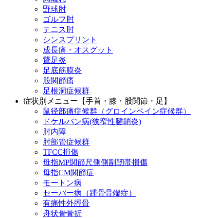
野球肘
ゴルフ肘
テニス肘
シンスプリント
成長痛・オスグット
鵞足炎
足底筋膜炎
股関節痛
足根洞症候群
症状別メニュー【手首・膝・股関節・足】
鼠径部痛症候群（グロインペイン症候群）
ドケルバン病(狭窄性腱鞘炎)
肘内障
肘部管症候群
TFCC損傷
母指MP関節尺側側副靭帯損傷
母指CM関節症
モートン病
セーバー病（踵骨骨端症）
有痛性外脛骨
舟状骨骨折