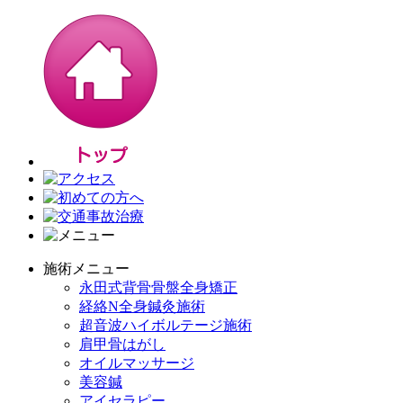
施術メニュー
永田式背骨骨盤全身矯正
経絡N全身鍼灸施術
超音波ハイボルテージ施術
肩甲骨はがし
オイルマッサージ
美容鍼
アイセラピー