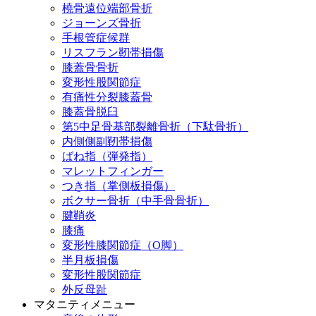
橈骨遠位端部骨折
ジョーンズ骨折
手根管症候群
リスフラン靭帯損傷
膝蓋骨骨折
変形性股関節症
有痛性分裂膝蓋骨
膝蓋骨脱臼
第5中足骨基部裂離骨折（下駄骨折）
内側側副靭帯損傷
ばね指（弾発指）
マレットフィンガー
つき指（掌側板損傷）
ボクサー骨折（中手骨骨折）
腱鞘炎
膝痛
変形性膝関節症（O脚）
半月板損傷
変形性股関節症
外反母趾
マタニティメニュー