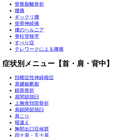
骨盤裂離骨折
腰痛
ギックリ腰
坐骨神経痛
腰のヘルニア
脊柱管狭窄
すべり症
テレワークによる腰痛
症状別メニュー【首・肩・背中】
頚椎症性神経根症
肩腱板断裂
鎖骨骨折
肩関節脱臼
上腕骨頚部骨折
肩鎖関節脱臼
肩こり
寝違え
胸郭出口症候群
四十肩・五十肩