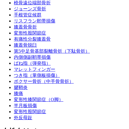
橈骨遠位端部骨折
ジョーンズ骨折
手根管症候群
リスフラン靭帯損傷
膝蓋骨骨折
変形性股関節症
有痛性分裂膝蓋骨
膝蓋骨脱臼
第5中足骨基部裂離骨折（下駄骨折）
内側側副靭帯損傷
ばね指（弾発指）
マレットフィンガー
つき指（掌側板損傷）
ボクサー骨折（中手骨骨折）
腱鞘炎
膝痛
変形性膝関節症（O脚）
半月板損傷
変形性股関節症
外反母趾