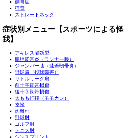
側弯症
猫背
ストレートネック
症状別メニュー【スポーツによる怪
我】
アキレス腱断裂
腸脛靭帯炎（ランナー膝）
ジャンパー膝（膝蓋靭帯炎）
野球肩（投球障害）
リトルリーグ肩
前十字靭帯損傷
後十字靭帯損傷
太もも打撲（モモカン）
捻挫
肉離れ
野球肘
ゴルフ肘
テニス肘
シンスプリント