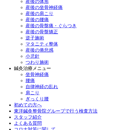
産後の体形
産後の坐骨神経痛
産後の肩こり
産後の腰痛
産後の骨盤痛・ぐらつき
産後の骨盤矯正
逆子施術
マタニティ整体
産後の倦怠感
小児針
つわり施術
鍼灸治療メニュー
坐骨神経痛
腰痛
自律神経の乱れ
肩こり
ぎっくり腰
初めての方へ
東洋鍼灸整骨院グループで行う検査方法
スタッフ紹介
よくある質問
コロナ対策に関して