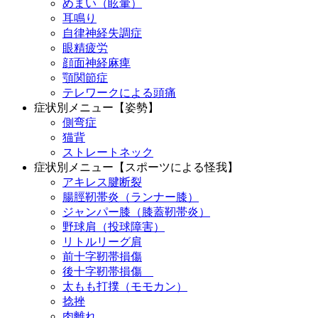
めまい（眩暈）
耳鳴り
自律神経失調症
眼精疲労
顔面神経麻痺
顎関節症
テレワークによる頭痛
症状別メニュー【姿勢】
側弯症
猫背
ストレートネック
症状別メニュー【スポーツによる怪我】
アキレス腱断裂
腸脛靭帯炎（ランナー膝）
ジャンパー膝（膝蓋靭帯炎）
野球肩（投球障害）
リトルリーグ肩
前十字靭帯損傷
後十字靭帯損傷
太もも打撲（モモカン）
捻挫
肉離れ