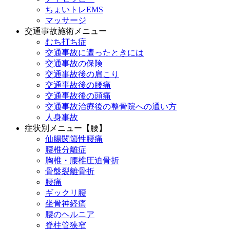
ちょいトレEMS
マッサージ
交通事故施術メニュー
むち打ち症
交通事故に遭ったときには
交通事故の保険
交通事故後の肩こり
交通事故後の腰痛
交通事故後の頭痛
交通事故治療後の整骨院への通い方
人身事故
症状別メニュー【腰】
仙腸関節性腰痛
腰椎分離症
胸椎・腰椎圧迫骨折
骨盤裂離骨折
腰痛
ギックリ腰
坐骨神経痛
腰のヘルニア
脊柱管狭窄