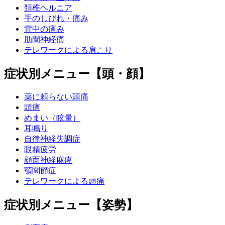
頚椎ヘルニア
手のしびれ・痛み
背中の痛み
肋間神経痛
テレワークによる肩こり
症状別メニュー【頭・顔】
薬に頼らない頭痛
頭痛
めまい（眩暈）
耳鳴り
自律神経失調症
眼精疲労
顔面神経麻痺
顎関節症
テレワークによる頭痛
症状別メニュー【姿勢】