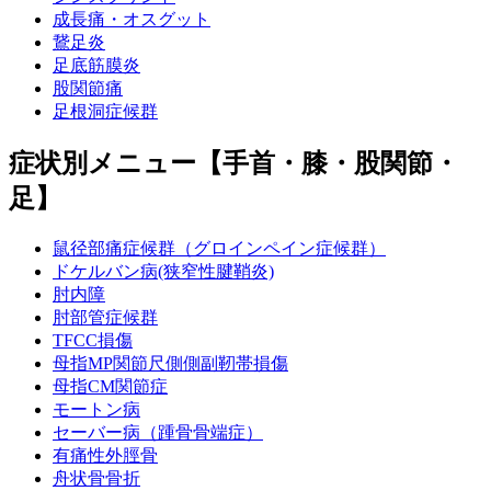
成長痛・オスグット
鵞足炎
足底筋膜炎
股関節痛
足根洞症候群
症状別メニュー【手首・膝・股関節・
足】
鼠径部痛症候群（グロインペイン症候群）
ドケルバン病(狭窄性腱鞘炎)
肘内障
肘部管症候群
TFCC損傷
母指MP関節尺側側副靭帯損傷
母指CM関節症
モートン病
セーバー病（踵骨骨端症）
有痛性外脛骨
舟状骨骨折