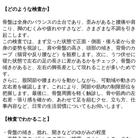
【どのような検査か】
骨盤は全身のバランスの土台であり、歪みがあると腰痛や肩
こり、脚のむくみや疲れやすさなど、さまざまな不調を引き
起こします。
この検査では、まず立った状態で正面・側面・後ろ姿から全
身の姿勢を視診し、肩や骨盤の高さ、頭部の傾き、背骨のカ
ーブ（猫背や反り腰など）を観察します。次に、うつ伏せに
寝た状態で左右の足の長さに差があるかをチェック。骨盤の
傾きがあると、左右の脚長差として現れることが多いためで
す。
さらに、股関節や腰まわりを動かしながら、可動域や動きの
左右差を確認します。これにより、関節や筋肉の制限部位を
把握します。最後に、骨盤周囲を軽く触診し、骨や筋肉の左
右差・張り感を確かめ、あわせて足を組むクセ、立ち方、仕
事内容など、日常の生活習慣についてもお伺いします。
【検査でわかること】
・骨盤の傾き、捻れ、開きなどのゆがみの程度