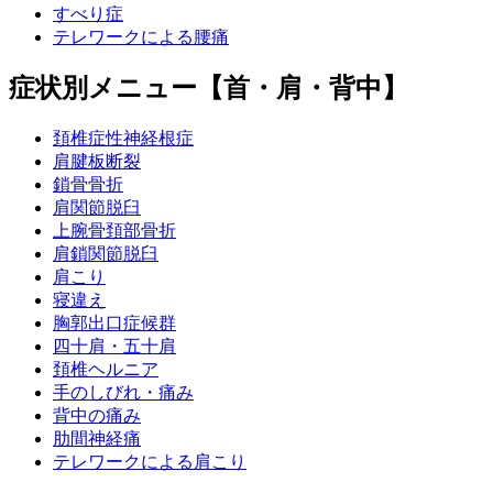
すべり症
テレワークによる腰痛
症状別メニュー【首・肩・背中】
頚椎症性神経根症
肩腱板断裂
鎖骨骨折
肩関節脱臼
上腕骨頚部骨折
肩鎖関節脱臼
肩こり
寝違え
胸郭出口症候群
四十肩・五十肩
頚椎ヘルニア
手のしびれ・痛み
背中の痛み
肋間神経痛
テレワークによる肩こり