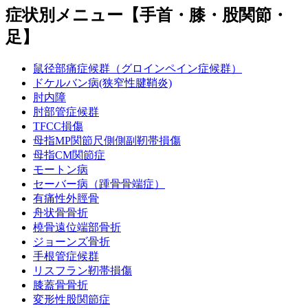
症状別メニュー【手首・膝・股関節・
足】
鼠径部痛症候群（グロインペイン症候群）
ドケルバン病(狭窄性腱鞘炎)
肘内障
肘部管症候群
TFCC損傷
母指MP関節尺側側副靭帯損傷
母指CM関節症
モートン病
セーバー病（踵骨骨端症）
有痛性外脛骨
舟状骨骨折
橈骨遠位端部骨折
ジョーンズ骨折
手根管症候群
リスフラン靭帯損傷
膝蓋骨骨折
変形性股関節症