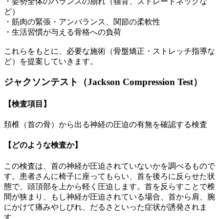
・姿勢全体のバランスの崩れ（猫背、ストレートネックな
ど）
・筋肉の緊張・アンバランス、関節の柔軟性
・生活習慣が与える骨格への負荷
これらをもとに、必要な施術（骨盤矯正・ストレッチ指導な
ど）を提案していきます。
ジャクソンテスト（Jackson Compression Test）
【検査項目】
頚椎（首の骨）から出る神経の圧迫の有無を確認する検査
【どのような検査か】
この検査は、首の神経が圧迫されていないかを調べるもので
す。患者さんに椅子に座ってもらい、首を後ろに反らせた状
態で、頭頂部を上から軽く圧迫します。首を反らすことで椎
間が狭まり、もし神経が圧迫されている場合、首から肩、腕
にかけて痛みやしびれ、だるさといった症状が誘発されま
す。