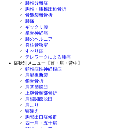
腰椎分離症
胸椎・腰椎圧迫骨折
骨盤裂離骨折
腰痛
ギックリ腰
坐骨神経痛
腰のヘルニア
脊柱管狭窄
すべり症
テレワークによる腰痛
症状別メニュー【首・肩・背中】
頚椎症性神経根症
肩腱板断裂
鎖骨骨折
肩関節脱臼
上腕骨頚部骨折
肩鎖関節脱臼
肩こり
寝違え
胸郭出口症候群
四十肩・五十肩