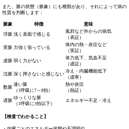
また、脈の状態（脈象）にも種類があり、それによって病の
性質を判断します：
脈象
特徴
意味
風邪など外からの病気
浮脈
浅く表面で感じる
（表証）
体内の熱・炎症など
実脈
力強く張っている
（実証）
体力低下、気血不足
虚脈
弱く力がない
（虚証）
冷え・内臓機能低下
沈脈
深く押さないと感じない
（虚寒）
速い脈
熱や炎症
数脈
（1呼吸に7～8拍）
（熱証）
ゆっくりな脈
遅脈
エネルギー不足・冷え
（1呼吸に3拍以下）
【検査でわかること】
・内臓ごとのエネルギー状態や不調部位