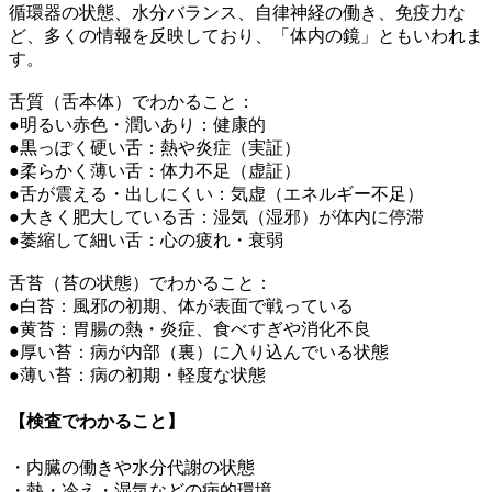
循環器の状態、水分バランス、自律神経の働き、免疫力な
ど、多くの情報を反映しており、「体内の鏡」ともいわれま
す。
舌質（舌本体）でわかること：
●明るい赤色・潤いあり：健康的
●黒っぽく硬い舌：熱や炎症（実証）
●柔らかく薄い舌：体力不足（虚証）
●舌が震える・出しにくい：気虚（エネルギー不足）
●大きく肥大している舌：湿気（湿邪）が体内に停滞
●萎縮して細い舌：心の疲れ・衰弱
舌苔（苔の状態）でわかること：
●白苔：風邪の初期、体が表面で戦っている
●黄苔：胃腸の熱・炎症、食べすぎや消化不良
●厚い苔：病が内部（裏）に入り込んでいる状態
●薄い苔：病の初期・軽度な状態
【検査でわかること】
・内臓の働きや水分代謝の状態
・熱・冷え・湿気などの病的環境