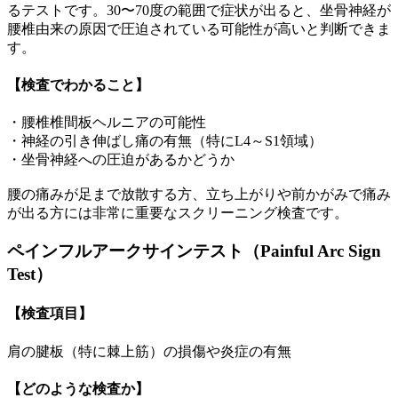
るテストです。30〜70度の範囲で症状が出ると、坐骨神経が
腰椎由来の原因で圧迫されている可能性が高いと判断できま
す。
【検査でわかること】
・腰椎椎間板ヘルニアの可能性
・神経の引き伸ばし痛の有無（特にL4～S1領域）
・坐骨神経への圧迫があるかどうか
腰の痛みが足まで放散する方、立ち上がりや前かがみで痛み
が出る方には非常に重要なスクリーニング検査です。
ペインフルアークサインテスト（Painful Arc Sign
Test）
【検査項目】
肩の腱板（特に棘上筋）の損傷や炎症の有無
【どのような検査か】