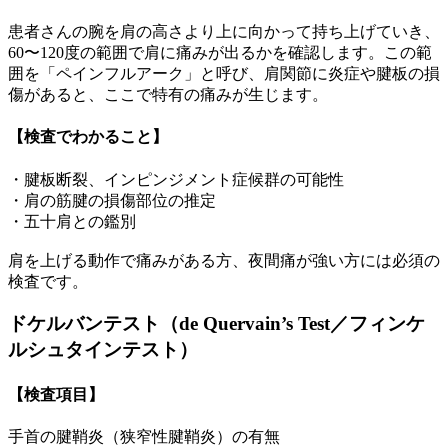
患者さんの腕を肩の高さより上に向かって持ち上げていき、
60〜120度の範囲で肩に痛みが出るかを確認します。この範
囲を「ペインフルアーク」と呼び、肩関節に炎症や腱板の損
傷があると、ここで特有の痛みが生じます。
【検査でわかること】
・腱板断裂、インピンジメント症候群の可能性
・肩の筋腱の損傷部位の推定
・五十肩との鑑別
肩を上げる動作で痛みがある方、夜間痛が強い方には必須の
検査です。
ドケルバンテスト（de Quervain’s Test／フィンケ
ルシュタインテスト）
【検査項目】
手首の腱鞘炎（狭窄性腱鞘炎）の有無