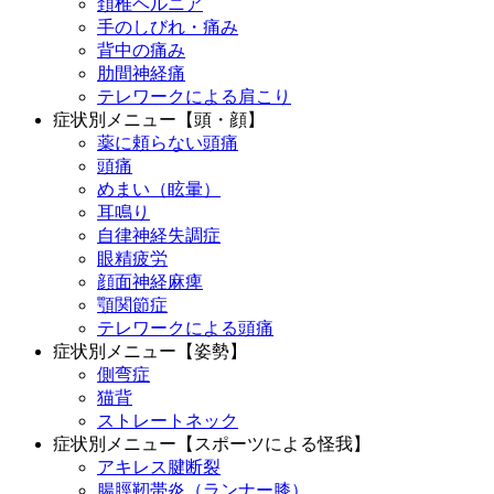
頚椎ヘルニア
手のしびれ・痛み
背中の痛み
肋間神経痛
テレワークによる肩こり
症状別メニュー【頭・顔】
薬に頼らない頭痛
頭痛
めまい（眩暈）
耳鳴り
自律神経失調症
眼精疲労
顔面神経麻痺
顎関節症
テレワークによる頭痛
症状別メニュー【姿勢】
側弯症
猫背
ストレートネック
症状別メニュー【スポーツによる怪我】
アキレス腱断裂
腸脛靭帯炎（ランナー膝）