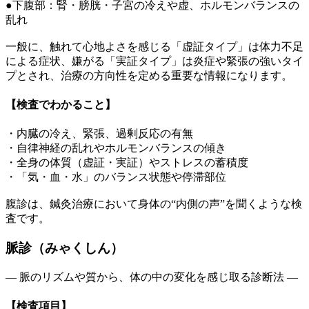
●下腹部：腎・膀胱・子宮の冷えや虚、ホルモンバランスの
乱れ
一般に、触れて心地よさを感じる「虚証タイプ」は体力不足
による症状、嫌がる「実証タイプ」は炎症や緊張の強いタイ
プとされ、治療の方向性を定める重要な情報になります。
【検査でわかること】
・内臓の冷え、緊張、過剰反応の有無
・自律神経の乱れやホルモンバランスの傾き
・全身の体質（虚証・実証）やストレスの蓄積度
・「気・血・水」のバランス状態や停滞部位
腹診は、鍼灸治療において
身体の“内側の声”を聞くような検
査
です。
脈診（みゃくしん）
― 脈のリズムや質から、体の中の変化を感じ取る診断法 ―
【検査項目】