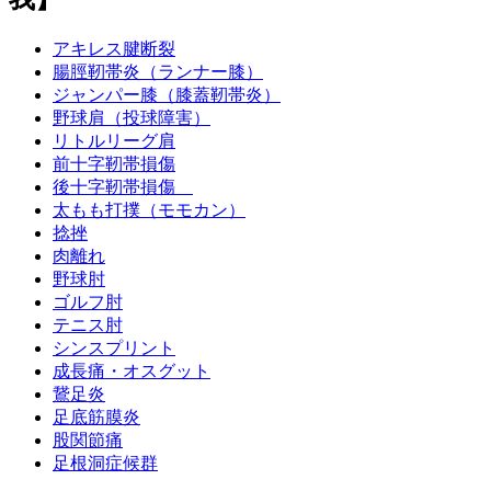
アキレス腱断裂
腸脛靭帯炎（ランナー膝）
ジャンパー膝（膝蓋靭帯炎）
野球肩（投球障害）
リトルリーグ肩
前十字靭帯損傷
後十字靭帯損傷
太もも打撲（モモカン）
捻挫
肉離れ
野球肘
ゴルフ肘
テニス肘
シンスプリント
成長痛・オスグット
鵞足炎
足底筋膜炎
股関節痛
足根洞症候群