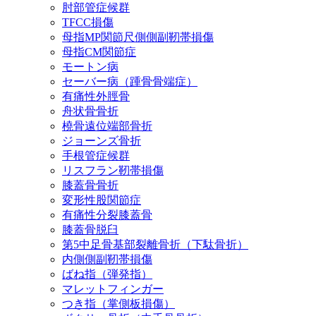
肘部管症候群
TFCC損傷
母指MP関節尺側側副靭帯損傷
母指CM関節症
モートン病
セーバー病（踵骨骨端症）
有痛性外脛骨
舟状骨骨折
橈骨遠位端部骨折
ジョーンズ骨折
手根管症候群
リスフラン靭帯損傷
膝蓋骨骨折
変形性股関節症
有痛性分裂膝蓋骨
膝蓋骨脱臼
第5中足骨基部裂離骨折（下駄骨折）
内側側副靭帯損傷
ばね指（弾発指）
マレットフィンガー
つき指（掌側板損傷）