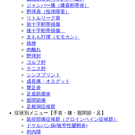
ジャンパー膝（膝蓋靭帯炎）
野球肩（投球障害）
リトルリーグ肩
前十字靭帯損傷
後十字靭帯損傷
太もも打撲（モモカン）
捻挫
肉離れ
野球肘
ゴルフ肘
テニス肘
シンスプリント
成長痛・オスグット
鵞足炎
足底筋膜炎
股関節痛
足根洞症候群
症状別メニュー【手首・膝・股関節・足】
鼠径部痛症候群（グロインペイン症候群）
ドケルバン病(狭窄性腱鞘炎)
肘内障