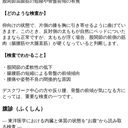
股関節屈曲筋の短縮や骨盤前傾の有無
【どのような検査か】
仰向けの状態で、片側の膝を胸に引き寄せるように曲げてい
きます。このとき、反対側の太ももが自然にベッドについた
ままなら正常ですが、太ももが浮く場合、股関節の前側の筋
肉（腸腰筋や大腿直筋）が硬くなっていると判断します。
【検査でわかること】
・股関節の柔軟性の低下
・腸腰筋の短縮による骨盤の前傾傾向
・腰痛や姿勢不良の間接的な原因
デスクワーク中心の方や反り腰、骨盤の前傾が気になる方に
とっては、重要な検査の一つです。
腹診（ふくしん）
― 東洋医学における内臓と体質の状態を"お腹"から読み取
る検査 ―