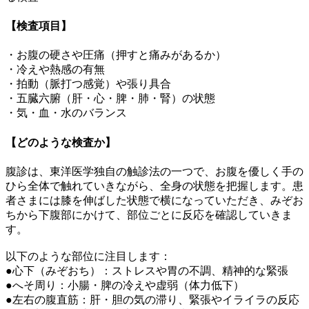
【検査項目】
・お腹の硬さや圧痛（押すと痛みがあるか）
・冷えや熱感の有無
・拍動（脈打つ感覚）や張り具合
・五臓六腑（肝・心・脾・肺・腎）の状態
・気・血・水のバランス
【どのような検査か】
腹診は、東洋医学独自の触診法の一つで、お腹を優しく手の
ひら全体で触れていきながら、全身の状態を把握します。患
者さまには膝を伸ばした状態で横になっていただき、みぞお
ちから下腹部にかけて、部位ごとに反応を確認していきま
す。
以下のような部位に注目します：
●心下（みぞおち）：ストレスや胃の不調、精神的な緊張
●へそ周り：小腸・脾の冷えや虚弱（体力低下）
●左右の腹直筋：肝・胆の気の滞り、緊張やイライラの反応