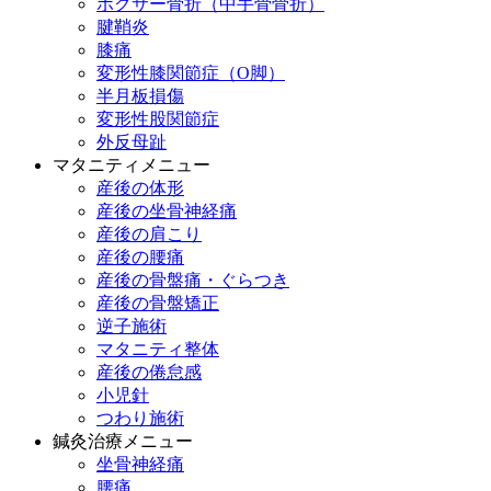
ボクサー骨折（中手骨骨折）
腱鞘炎
膝痛
変形性膝関節症（O脚）
半月板損傷
変形性股関節症
外反母趾
マタニティメニュー
産後の体形
産後の坐骨神経痛
産後の肩こり
産後の腰痛
産後の骨盤痛・ぐらつき
産後の骨盤矯正
逆子施術
マタニティ整体
産後の倦怠感
小児針
つわり施術
鍼灸治療メニュー
坐骨神経痛
腰痛