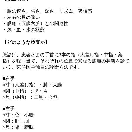
・脈の速さ、強さ、深さ、リズム、緊張感
・左右の脈の違い
・臓腑（五臓六腑）との関連性
・気・血・水の状態
【どのような検査か】
脈診は、患者さまの手首に3本の指（人差し指・中指・薬
指）を軽く当て、それぞれの位置で異なる臓腑の状態を診て
いく、東洋医学独自の診断方法です。
■右手
○寸（人差し指）：肺・大腸
○関（中指）：脾・胃
○尺（薬指）：三焦・心包
■左手
○寸：心・小腸
○関：肝・胆
○尺：腎・膀胱