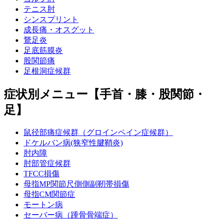
テニス肘
シンスプリント
成長痛・オスグット
鵞足炎
足底筋膜炎
股関節痛
足根洞症候群
症状別メニュー【手首・膝・股関節・
足】
鼠径部痛症候群（グロインペイン症候群）
ドケルバン病(狭窄性腱鞘炎)
肘内障
肘部管症候群
TFCC損傷
母指MP関節尺側側副靭帯損傷
母指CM関節症
モートン病
セーバー病（踵骨骨端症）