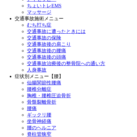
ちょいトレEMS
マッサージ
交通事故施術メニュー
むち打ち症
交通事故に遭ったときには
交通事故の保険
交通事故後の肩こり
交通事故後の腰痛
交通事故後の頭痛
交通事故治療後の整骨院への通い方
人身事故
症状別メニュー【腰】
仙腸関節性腰痛
腰椎分離症
胸椎・腰椎圧迫骨折
骨盤裂離骨折
腰痛
ギックリ腰
坐骨神経痛
腰のヘルニア
脊柱管狭窄