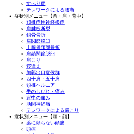
すべり症
テレワークによる腰痛
症状別メニュー【首・肩・背中】
頚椎症性神経根症
肩腱板断裂
鎖骨骨折
肩関節脱臼
上腕骨頚部骨折
肩鎖関節脱臼
肩こり
寝違え
胸郭出口症候群
四十肩・五十肩
頚椎ヘルニア
手のしびれ・痛み
背中の痛み
肋間神経痛
テレワークによる肩こり
症状別メニュー【頭・顔】
薬に頼らない頭痛
頭痛