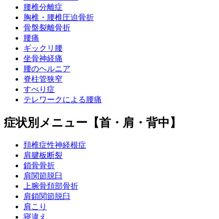
腰椎分離症
胸椎・腰椎圧迫骨折
骨盤裂離骨折
腰痛
ギックリ腰
坐骨神経痛
腰のヘルニア
脊柱管狭窄
すべり症
テレワークによる腰痛
症状別メニュー【首・肩・背中】
頚椎症性神経根症
肩腱板断裂
鎖骨骨折
肩関節脱臼
上腕骨頚部骨折
肩鎖関節脱臼
肩こり
寝違え