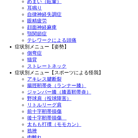
めまい（眩暈）
耳鳴り
自律神経失調症
眼精疲労
顔面神経麻痺
顎関節症
テレワークによる頭痛
症状別メニュー【姿勢】
側弯症
猫背
ストレートネック
症状別メニュー【スポーツによる怪我】
アキレス腱断裂
腸脛靭帯炎（ランナー膝）
ジャンパー膝（膝蓋靭帯炎）
野球肩（投球障害）
リトルリーグ肩
前十字靭帯損傷
後十字靭帯損傷
太もも打撲（モモカン）
捻挫
肉離れ