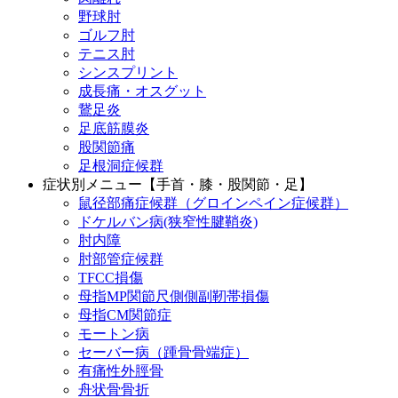
野球肘
ゴルフ肘
テニス肘
シンスプリント
成長痛・オスグット
鵞足炎
足底筋膜炎
股関節痛
足根洞症候群
症状別メニュー【手首・膝・股関節・足】
鼠径部痛症候群（グロインペイン症候群）
ドケルバン病(狭窄性腱鞘炎)
肘内障
肘部管症候群
TFCC損傷
母指MP関節尺側側副靭帯損傷
母指CM関節症
モートン病
セーバー病（踵骨骨端症）
有痛性外脛骨
舟状骨骨折