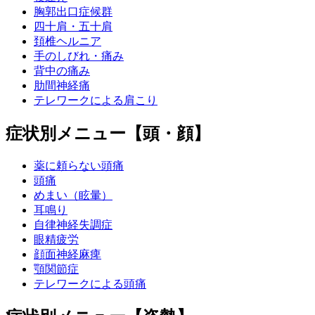
胸郭出口症候群
四十肩・五十肩
頚椎ヘルニア
手のしびれ・痛み
背中の痛み
肋間神経痛
テレワークによる肩こり
症状別メニュー【頭・顔】
薬に頼らない頭痛
頭痛
めまい（眩暈）
耳鳴り
自律神経失調症
眼精疲労
顔面神経麻痺
顎関節症
テレワークによる頭痛