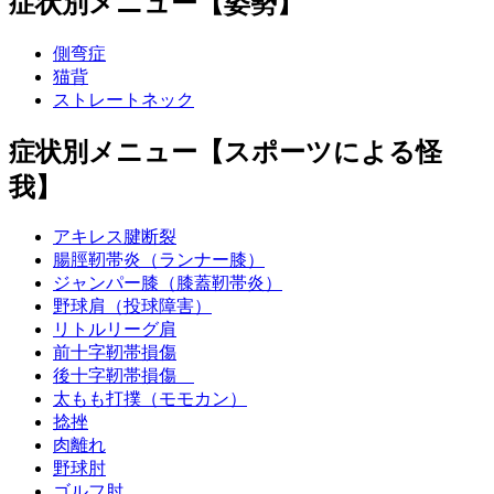
症状別メニュー【姿勢】
側弯症
猫背
ストレートネック
症状別メニュー【スポーツによる怪
我】
アキレス腱断裂
腸脛靭帯炎（ランナー膝）
ジャンパー膝（膝蓋靭帯炎）
野球肩（投球障害）
リトルリーグ肩
前十字靭帯損傷
後十字靭帯損傷
太もも打撲（モモカン）
捻挫
肉離れ
野球肘
ゴルフ肘