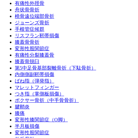
有痛性外脛骨
舟状骨骨折
橈骨遠位端部骨折
ジョーンズ骨折
手根管症候群
リスフラン靭帯損傷
膝蓋骨骨折
変形性股関節症
有痛性分裂膝蓋骨
膝蓋骨脱臼
第5中足骨基部裂離骨折（下駄骨折）
内側側副靭帯損傷
ばね指（弾発指）
マレットフィンガー
つき指（掌側板損傷）
ボクサー骨折（中手骨骨折）
腱鞘炎
膝痛
変形性膝関節症（O脚）
半月板損傷
変形性股関節症