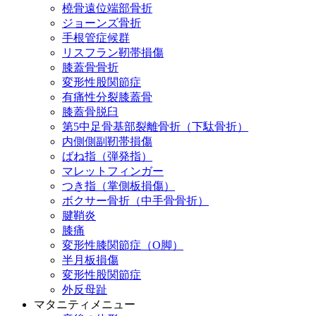
橈骨遠位端部骨折
ジョーンズ骨折
手根管症候群
リスフラン靭帯損傷
膝蓋骨骨折
変形性股関節症
有痛性分裂膝蓋骨
膝蓋骨脱臼
第5中足骨基部裂離骨折（下駄骨折）
内側側副靭帯損傷
ばね指（弾発指）
マレットフィンガー
つき指（掌側板損傷）
ボクサー骨折（中手骨骨折）
腱鞘炎
膝痛
変形性膝関節症（O脚）
半月板損傷
変形性股関節症
外反母趾
マタニティメニュー