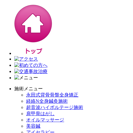
施術メニュー
永田式背骨骨盤全身矯正
経絡N全身鍼灸施術
超音波ハイボルテージ施術
肩甲骨はがし
オイルマッサージ
美容鍼
アイセラピー