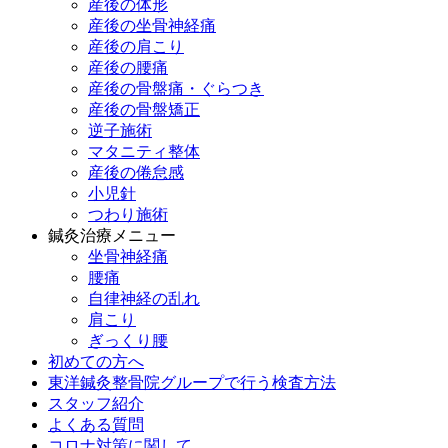
産後の体形
産後の坐骨神経痛
産後の肩こり
産後の腰痛
産後の骨盤痛・ぐらつき
産後の骨盤矯正
逆子施術
マタニティ整体
産後の倦怠感
小児針
つわり施術
鍼灸治療メニュー
坐骨神経痛
腰痛
自律神経の乱れ
肩こり
ぎっくり腰
初めての方へ
東洋鍼灸整骨院グループで行う検査方法
スタッフ紹介
よくある質問
コロナ対策に関して