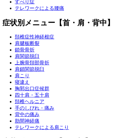
すべり症
テレワークによる腰痛
症状別メニュー【首・肩・背中】
頚椎症性神経根症
肩腱板断裂
鎖骨骨折
肩関節脱臼
上腕骨頚部骨折
肩鎖関節脱臼
肩こり
寝違え
胸郭出口症候群
四十肩・五十肩
頚椎ヘルニア
手のしびれ・痛み
背中の痛み
肋間神経痛
テレワークによる肩こり