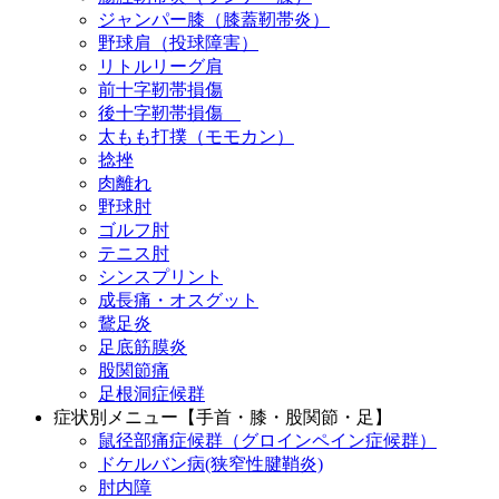
ジャンパー膝（膝蓋靭帯炎）
野球肩（投球障害）
リトルリーグ肩
前十字靭帯損傷
後十字靭帯損傷
太もも打撲（モモカン）
捻挫
肉離れ
野球肘
ゴルフ肘
テニス肘
シンスプリント
成長痛・オスグット
鵞足炎
足底筋膜炎
股関節痛
足根洞症候群
症状別メニュー【手首・膝・股関節・足】
鼠径部痛症候群（グロインペイン症候群）
ドケルバン病(狭窄性腱鞘炎)
肘内障