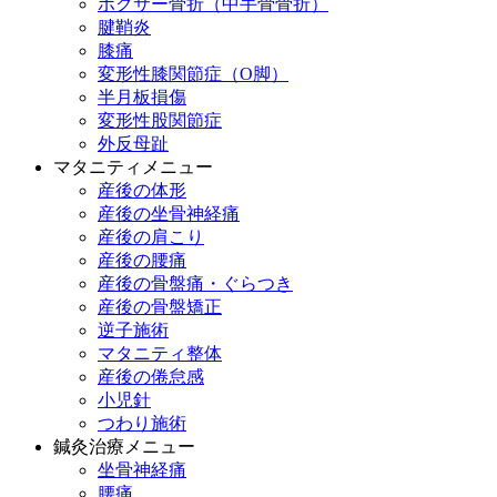
ボクサー骨折（中手骨骨折）
腱鞘炎
膝痛
変形性膝関節症（O脚）
半月板損傷
変形性股関節症
外反母趾
マタニティメニュー
産後の体形
産後の坐骨神経痛
産後の肩こり
産後の腰痛
産後の骨盤痛・ぐらつき
産後の骨盤矯正
逆子施術
マタニティ整体
産後の倦怠感
小児針
つわり施術
鍼灸治療メニュー
坐骨神経痛
腰痛