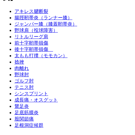
アキレス腱断裂
腸脛靭帯炎（ランナー膝）
ジャンパー膝（膝蓋靭帯炎）
野球肩（投球障害）
リトルリーグ肩
前十字靭帯損傷
後十字靭帯損傷
太もも打撲（モモカン）
捻挫
肉離れ
野球肘
ゴルフ肘
テニス肘
シンスプリント
成長痛・オスグット
鵞足炎
足底筋膜炎
股関節痛
足根洞症候群