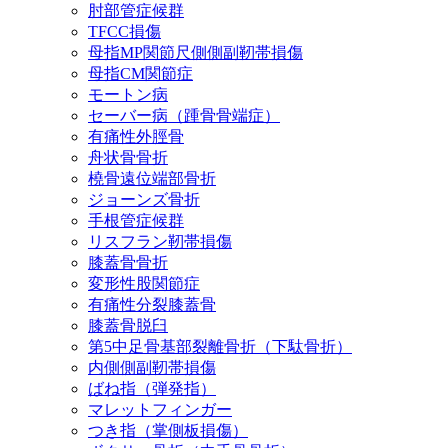
肘部管症候群
TFCC損傷
母指MP関節尺側側副靭帯損傷
母指CM関節症
モートン病
セーバー病（踵骨骨端症）
有痛性外脛骨
舟状骨骨折
橈骨遠位端部骨折
ジョーンズ骨折
手根管症候群
リスフラン靭帯損傷
膝蓋骨骨折
変形性股関節症
有痛性分裂膝蓋骨
膝蓋骨脱臼
第5中足骨基部裂離骨折（下駄骨折）
内側側副靭帯損傷
ばね指（弾発指）
マレットフィンガー
つき指（掌側板損傷）