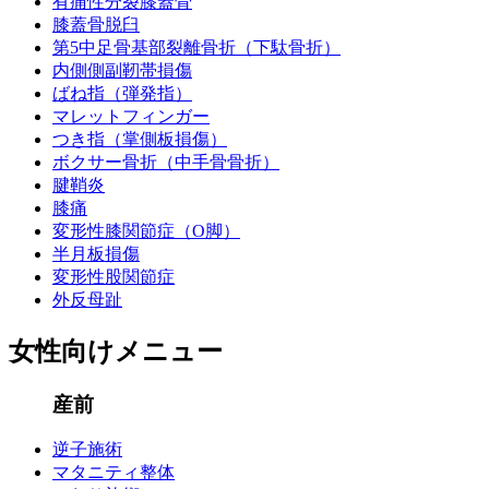
有痛性分裂膝蓋骨
膝蓋骨脱臼
第5中足骨基部裂離骨折（下駄骨折）
内側側副靭帯損傷
ばね指（弾発指）
マレットフィンガー
つき指（掌側板損傷）
ボクサー骨折（中手骨骨折）
腱鞘炎
膝痛
変形性膝関節症（O脚）
半月板損傷
変形性股関節症
外反母趾
女性向けメニュー
産前
逆子施術
マタニティ整体