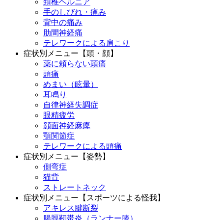
頚椎ヘルニア
手のしびれ・痛み
背中の痛み
肋間神経痛
テレワークによる肩こり
症状別メニュー【頭・顔】
薬に頼らない頭痛
頭痛
めまい（眩暈）
耳鳴り
自律神経失調症
眼精疲労
顔面神経麻痺
顎関節症
テレワークによる頭痛
症状別メニュー【姿勢】
側弯症
猫背
ストレートネック
症状別メニュー【スポーツによる怪我】
アキレス腱断裂
腸脛靭帯炎（ランナー膝）