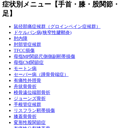
症状別メニュー【手首・膝・股関節・
足】
鼠径部痛症候群（グロインペイン症候群）
ドケルバン病(狭窄性腱鞘炎)
肘内障
肘部管症候群
TFCC損傷
母指MP関節尺側側副靭帯損傷
母指CM関節症
モートン病
セーバー病（踵骨骨端症）
有痛性外脛骨
舟状骨骨折
橈骨遠位端部骨折
ジョーンズ骨折
手根管症候群
リスフラン靭帯損傷
膝蓋骨骨折
変形性股関節症