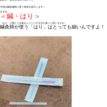
今回は鍼灸施術に使う道具を紹介します！
まずは
＜鍼・はり＞
「はり」と聞くと注射をイメージする方が多いと思いますが、
鍼灸師が使う「はり」はとっても細いんですよ！