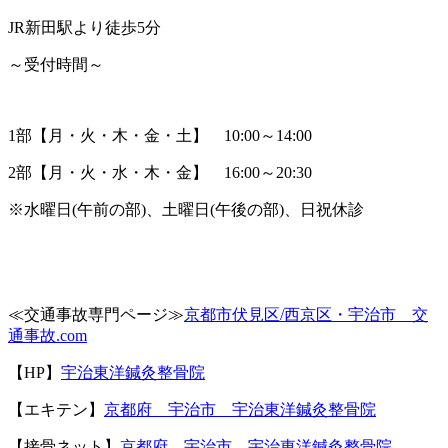
JR
新田駅より徒歩
5
分
～受付時間～
1
部【月・火・木・金・土】
10:00
～
14:00
2
部【月・火・水・木・金】
16:00
～
20:30
※
水曜日
(
午前の部
)
、土曜日
(
午後の部
)
、日祝休診
≪
交通事故専門ページ≫
京都市伏見区
/
西京区・宇治市 交
通事故
.com
【
HP
】
宇治東洋鍼灸整骨院
【エキテン】
京都府 宇治市 宇治東洋鍼灸整骨院
【接骨ネット】
京都府 宇治市 宇治東洋鍼灸整骨院