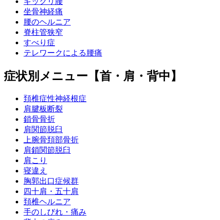
ギックリ腰
坐骨神経痛
腰のヘルニア
脊柱管狭窄
すべり症
テレワークによる腰痛
症状別メニュー【首・肩・背中】
頚椎症性神経根症
肩腱板断裂
鎖骨骨折
肩関節脱臼
上腕骨頚部骨折
肩鎖関節脱臼
肩こり
寝違え
胸郭出口症候群
四十肩・五十肩
頚椎ヘルニア
手のしびれ・痛み