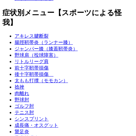
症状別メニュー【スポーツによる怪
我】
アキレス腱断裂
腸脛靭帯炎（ランナー膝）
ジャンパー膝（膝蓋靭帯炎）
野球肩（投球障害）
リトルリーグ肩
前十字靭帯損傷
後十字靭帯損傷
太もも打撲（モモカン）
捻挫
肉離れ
野球肘
ゴルフ肘
テニス肘
シンスプリント
成長痛・オスグット
鵞足炎