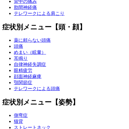
背中の痛み
肋間神経痛
テレワークによる肩こり
症状別メニュー【頭・顔】
薬に頼らない頭痛
頭痛
めまい（眩暈）
耳鳴り
自律神経失調症
眼精疲労
顔面神経麻痺
顎関節症
テレワークによる頭痛
症状別メニュー【姿勢】
側弯症
猫背
ストレートネック