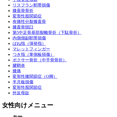
リスフラン靭帯損傷
膝蓋骨骨折
変形性股関節症
有痛性分裂膝蓋骨
膝蓋骨脱臼
第5中足骨基部裂離骨折（下駄骨折）
内側側副靭帯損傷
ばね指（弾発指）
マレットフィンガー
つき指（掌側板損傷）
ボクサー骨折（中手骨骨折）
腱鞘炎
膝痛
変形性膝関節症（O脚）
半月板損傷
変形性股関節症
外反母趾
女性向けメニュー