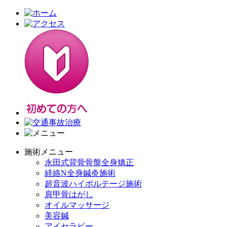
施術メニュー
永田式背骨骨盤全身矯正
経絡N全身鍼灸施術
超音波ハイボルテージ施術
肩甲骨はがし
オイルマッサージ
美容鍼
アイセラピー