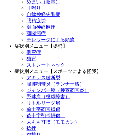
めまい（眩暈）
耳鳴り
自律神経失調症
眼精疲労
顔面神経麻痺
顎関節症
テレワークによる頭痛
症状別メニュー【姿勢】
側弯症
猫背
ストレートネック
症状別メニュー【スポーツによる怪我】
アキレス腱断裂
腸脛靭帯炎（ランナー膝）
ジャンパー膝（膝蓋靭帯炎）
野球肩（投球障害）
リトルリーグ肩
前十字靭帯損傷
後十字靭帯損傷
太もも打撲（モモカン）
捻挫
肉離れ