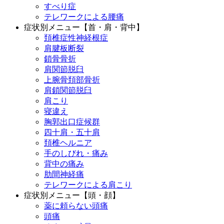
すべり症
テレワークによる腰痛
症状別メニュー【首・肩・背中】
頚椎症性神経根症
肩腱板断裂
鎖骨骨折
肩関節脱臼
上腕骨頚部骨折
肩鎖関節脱臼
肩こり
寝違え
胸郭出口症候群
四十肩・五十肩
頚椎ヘルニア
手のしびれ・痛み
背中の痛み
肋間神経痛
テレワークによる肩こり
症状別メニュー【頭・顔】
薬に頼らない頭痛
頭痛