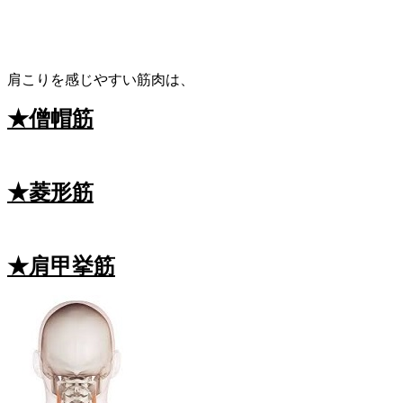
肩こりを感じやすい筋肉は、
★僧帽筋
★菱形筋
★肩甲挙筋