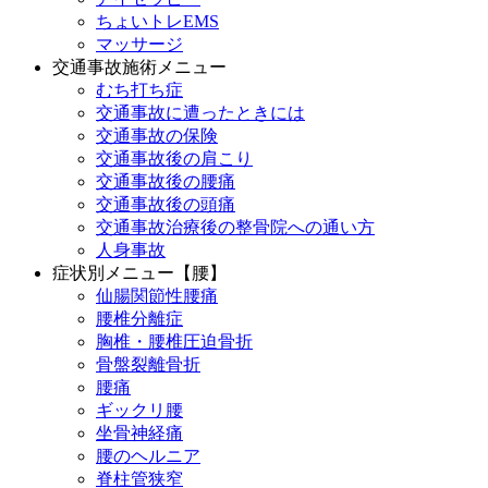
ちょいトレEMS
マッサージ
交通事故施術メニュー
むち打ち症
交通事故に遭ったときには
交通事故の保険
交通事故後の肩こり
交通事故後の腰痛
交通事故後の頭痛
交通事故治療後の整骨院への通い方
人身事故
症状別メニュー【腰】
仙腸関節性腰痛
腰椎分離症
胸椎・腰椎圧迫骨折
骨盤裂離骨折
腰痛
ギックリ腰
坐骨神経痛
腰のヘルニア
脊柱管狭窄