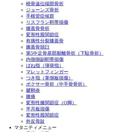
橈骨遠位端部骨折
ジョーンズ骨折
手根管症候群
リスフラン靭帯損傷
膝蓋骨骨折
変形性股関節症
有痛性分裂膝蓋骨
膝蓋骨脱臼
第5中足骨基部裂離骨折（下駄骨折）
内側側副靭帯損傷
ばね指（弾発指）
マレットフィンガー
つき指（掌側板損傷）
ボクサー骨折（中手骨骨折）
腱鞘炎
膝痛
変形性膝関節症（O脚）
半月板損傷
変形性股関節症
外反母趾
マタニティメニュー