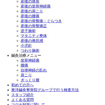
産後の体形
産後の坐骨神経痛
産後の肩こり
産後の腰痛
産後の骨盤痛・ぐらつき
産後の骨盤矯正
逆子施術
マタニティ整体
産後の倦怠感
小児針
つわり施術
鍼灸治療メニュー
坐骨神経痛
腰痛
自律神経の乱れ
肩こり
ぎっくり腰
初めての方へ
東洋鍼灸整骨院グループで行う検査方法
スタッフ紹介
よくある質問
コロナ対策に関して