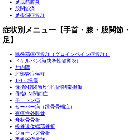
足底筋膜炎
股関節痛
足根洞症候群
症状別メニュー【手首・膝・股関節・
足】
鼠径部痛症候群（グロインペイン症候群）
ドケルバン病(狭窄性腱鞘炎)
肘内障
肘部管症候群
TFCC損傷
母指MP関節尺側側副靭帯損傷
母指CM関節症
モートン病
セーバー病（踵骨骨端症）
有痛性外脛骨
舟状骨骨折
橈骨遠位端部骨折
ジョーンズ骨折
手根管症候群