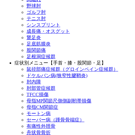
野球肘
ゴルフ肘
テニス肘
シンスプリント
成長痛・オスグット
鵞足炎
足底筋膜炎
股関節痛
足根洞症候群
症状別メニュー【手首・膝・股関節・足】
鼠径部痛症候群（グロインペイン症候群）
ドケルバン病(狭窄性腱鞘炎)
肘内障
肘部管症候群
TFCC損傷
母指MP関節尺側側副靭帯損傷
母指CM関節症
モートン病
セーバー病（踵骨骨端症）
有痛性外脛骨
舟状骨骨折