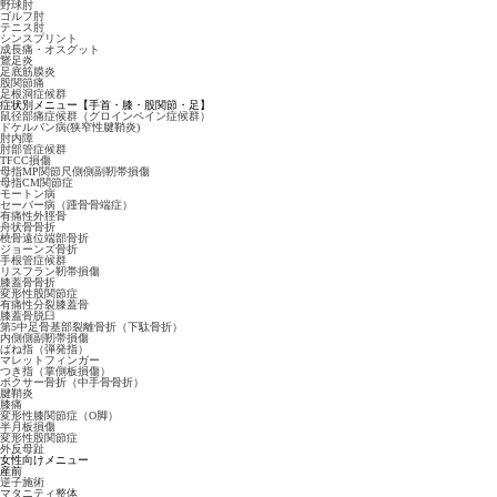
野球肘
ゴルフ肘
テニス肘
シンスプリント
成長痛・オスグット
鵞足炎
足底筋膜炎
股関節痛
足根洞症候群
症状別メニュー【手首・膝・股関節・足】
鼠径部痛症候群（グロインペイン症候群）
ドケルバン病(狭窄性腱鞘炎)
肘内障
肘部管症候群
TFCC損傷
母指MP関節尺側側副靭帯損傷
母指CM関節症
モートン病
セーバー病（踵骨骨端症）
有痛性外脛骨
舟状骨骨折
橈骨遠位端部骨折
ジョーンズ骨折
手根管症候群
リスフラン靭帯損傷
膝蓋骨骨折
変形性股関節症
有痛性分裂膝蓋骨
膝蓋骨脱臼
第5中足骨基部裂離骨折（下駄骨折）
内側側副靭帯損傷
ばね指（弾発指）
マレットフィンガー
つき指（掌側板損傷）
ボクサー骨折（中手骨骨折）
腱鞘炎
膝痛
変形性膝関節症（O脚）
半月板損傷
変形性股関節症
外反母趾
女性向けメニュー
産前
逆子施術
マタニティ整体