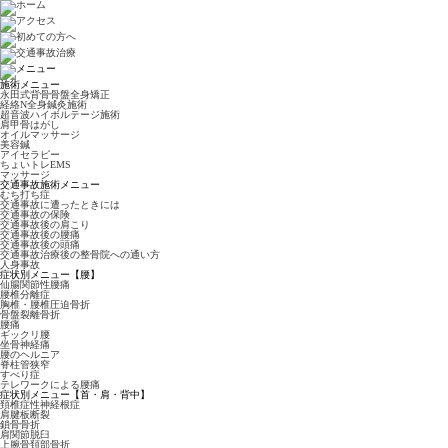
施術メニュー
永田式背骨骨盤全身矯正
経絡N全身鍼灸施術
超音波ハイボルテージ施術
肩甲骨はがし
オイルマッサージ
美容鍼
アイセラピー
ちょいトレEMS
マッサージ
交通事故施術メニュー
むち打ち症
交通事故に遭ったときには
交通事故の保険
交通事故後の肩こり
交通事故後の腰痛
交通事故後の頭痛
交通事故治療後の整骨院への通い方
人身事故
症状別メニュー【腰】
仙腸関節性腰痛
腰椎分離症
胸椎・腰椎圧迫骨折
骨盤裂離骨折
腰痛
ギックリ腰
坐骨神経痛
腰のヘルニア
脊柱管狭窄
すべり症
テレワークによる腰痛
症状別メニュー【首・肩・背中】
頚椎症性神経根症
肩腱板断裂
鎖骨骨折
肩関節脱臼
上腕骨頚部骨折