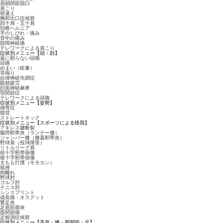
肩鎖関節脱臼
肩こり
寝違え
胸郭出口症候群
四十肩・五十肩
頚椎ヘルニア
手のしびれ・痛み
背中の痛み
肋間神経痛
テレワークによる肩こり
症状別メニュー【頭・顔】
薬に頼らない頭痛
頭痛
めまい（眩暈）
耳鳴り
自律神経失調症
眼精疲労
顔面神経麻痺
顎関節症
テレワークによる頭痛
症状別メニュー【姿勢】
側弯症
猫背
ストレートネック
症状別メニュー【スポーツによる怪我】
アキレス腱断裂
腸脛靭帯炎（ランナー膝）
ジャンパー膝（膝蓋靭帯炎）
野球肩（投球障害）
リトルリーグ肩
前十字靭帯損傷
後十字靭帯損傷
太もも打撲（モモカン）
捻挫
肉離れ
野球肘
ゴルフ肘
テニス肘
シンスプリント
成長痛・オスグット
鵞足炎
足底筋膜炎
股関節痛
足根洞症候群
症状別メニュー【手首・膝・股関節・足】