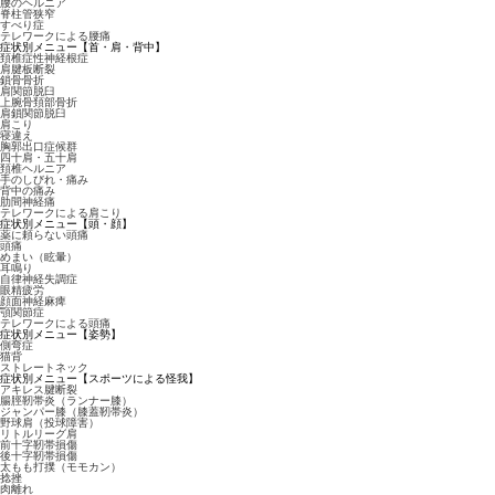
腰のヘルニア
脊柱管狭窄
すべり症
テレワークによる腰痛
症状別メニュー【首・肩・背中】
頚椎症性神経根症
肩腱板断裂
鎖骨骨折
肩関節脱臼
上腕骨頚部骨折
肩鎖関節脱臼
肩こり
寝違え
胸郭出口症候群
四十肩・五十肩
頚椎ヘルニア
手のしびれ・痛み
背中の痛み
肋間神経痛
テレワークによる肩こり
症状別メニュー【頭・顔】
薬に頼らない頭痛
頭痛
めまい（眩暈）
耳鳴り
自律神経失調症
眼精疲労
顔面神経麻痺
顎関節症
テレワークによる頭痛
症状別メニュー【姿勢】
側弯症
猫背
ストレートネック
症状別メニュー【スポーツによる怪我】
アキレス腱断裂
腸脛靭帯炎（ランナー膝）
ジャンパー膝（膝蓋靭帯炎）
野球肩（投球障害）
リトルリーグ肩
前十字靭帯損傷
後十字靭帯損傷
太もも打撲（モモカン）
捻挫
肉離れ