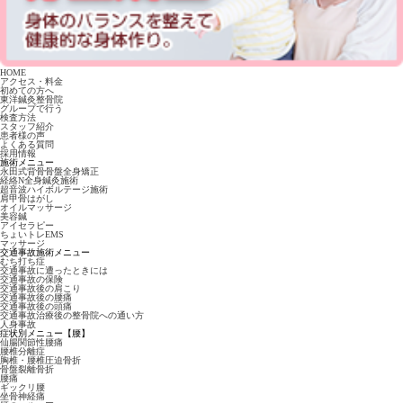
HOME
アクセス・料金
初めての方へ
東洋鍼灸整骨院
グループで行う
検査方法
スタッフ紹介
患者様の声
よくある質問
採用情報
施術メニュー
永田式背骨骨盤全身矯正
経絡N全身鍼灸施術
超音波ハイボルテージ施術
肩甲骨はがし
オイルマッサージ
美容鍼
アイセラピー
ちょいトレEMS
マッサージ
交通事故施術メニュー
むち打ち症
交通事故に遭ったときには
交通事故の保険
交通事故後の肩こり
交通事故後の腰痛
交通事故後の頭痛
交通事故治療後の整骨院への通い方
人身事故
症状別メニュー【腰】
仙腸関節性腰痛
腰椎分離症
胸椎・腰椎圧迫骨折
骨盤裂離骨折
腰痛
ギックリ腰
坐骨神経痛