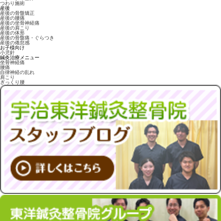
つわり施術
産後
産後の骨盤矯正
産後の腰痛
産後の坐骨神経痛
産後の肩こり
産後の体形
産後の骨盤痛・ぐらつき
産後の倦怠感
お子様向け
小児針
鍼灸治療メニュー
坐骨神経痛
腰痛
自律神経の乱れ
肩こり
ぎっくり腰