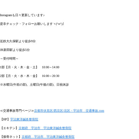
Instagram
も日々更新しています♪
是非チェック・フォローお願いしますヽ
(^o^)
丿
近鉄大久保駅より徒歩
9
分
JR
新田駅より徒歩
5
分
～受付時間～
1
部【月・火・木・金・土】
10:00
～
14:00
2
部【月・火・水・木・金】
16:00
～
20:30
※
水曜日
(
午前の部
)
、土曜日
(
午後の部
)
、日祝休診
≪
交通事故専門ページ≫
京都市伏見区
/
西京区
/
北区・宇治市 交通事故
.com
【
HP
】
宇治東洋鍼灸整骨院
【エキテン】
京都府 宇治市 宇治東洋鍼灸整骨院
【接骨ネット】
京都府 宇治市 宇治東洋鍼灸整骨院