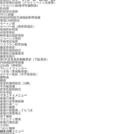
鼠径部痛症候群（グロインペイン症候群）
ドケルバン病(狭窄性腱鞘炎)
肘内障
肘部管症候群
TFCC損傷
母指MP関節尺側側副靭帯損傷
母指CM関節症
モートン病
セーバー病（踵骨骨端症）
有痛性外脛骨
舟状骨骨折
橈骨遠位端部骨折
ジョーンズ骨折
手根管症候群
リスフラン靭帯損傷
膝蓋骨骨折
変形性股関節症
有痛性分裂膝蓋骨
膝蓋骨脱臼
第5中足骨基部裂離骨折（下駄骨折）
内側側副靭帯損傷
ばね指（弾発指）
マレットフィンガー
つき指（掌側板損傷）
ボクサー骨折（中手骨骨折）
腱鞘炎
膝痛
変形性膝関節症（O脚）
半月板損傷
変形性股関節症
外反母趾
マタニティメニュー
産後の体形
産後の坐骨神経痛
産後の肩こり
産後の腰痛
産後の骨盤痛・ぐらつき
産後の骨盤矯正
逆子施術
マタニティ整体
産後の倦怠感
小児針
つわり施術
鍼灸治療メニュー