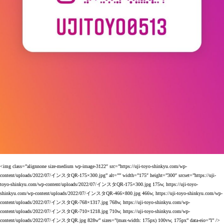
<img class=”alignnone size-medium wp-image-3122″ src=”https://uji-toyo-shinkyu.com/wp-
content/uploads/2022/07/
インスタ
QR-175×300.jpg” alt=”” width=”175″ height=”300″ srcset=”https://uji-
toyo-shinkyu.com/wp-content/uploads/2022/07/
インスタ
QR-175×300.jpg 175w, https://uji-toyo-
shinkyu.com/wp-content/uploads/2022/07/
インスタ
QR-466×800.jpg 466w, https://uji-toyo-shinkyu.com/wp-
content/uploads/2022/07/
インスタ
QR-768×1317.jpg 768w, https://uji-toyo-shinkyu.com/wp-
content/uploads/2022/07/
インスタ
QR-710×1218.jpg 710w, https://uji-toyo-shinkyu.com/wp-
content/uploads/2022/07/
インスタ
QR.jpg 828w” sizes=”(max-width: 175px) 100vw, 175px” data-eio=”l” />