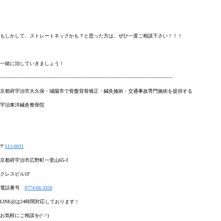
もしかして、ストレートネックかも？と思った方は、
ぜひ一度ご相談下さい！！！
一緒に治していきましょう！
―――――――――――――――――――――――――――――――――――
京都府宇治市大久保・城陽市で骨盤背骨矯正・鍼灸施術・交通事故専門施術を提供する
宇治東洋鍼灸整骨院
〒
611-0031
京都府宇治市広野町一里山
65-3
クレスビル
1F
電話番号
0774-66-3358
LINE@
は
24
時間対応しております！
お気軽にご相談を
(^.^)