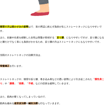
猫背の方は前かがみの姿勢
はで、首の周辺に絶えず負担が生じストレートネックになりやすいで
す。
また、妊娠や出産を経験した女性は骨盤が前傾する「
反り腰
」になりやすいですが、反り腰になる
と腰だけでなく首にも負担がかかるため、反り腰の方はストレートネックにもなりやすいです。
当院のストレートネックの治療方法は、
骨盤矯正
を行います。
ストレートネックや、猫背や反り腰、巻き込み肩などの悪い姿勢により引き起こされた「
慢性肩こ
り
」や「
腰痛
」「
頭痛
」「
不眠
」などの症状を緩和していきます。
また、筋肉が硬くなってしまっているので、
筋肉を緩める
超音波治療
や
鍼灸治療
も行なっていきます。