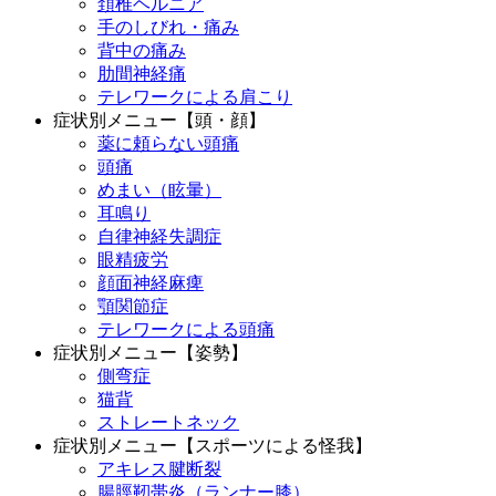
頚椎ヘルニア
手のしびれ・痛み
背中の痛み
肋間神経痛
テレワークによる肩こり
症状別メニュー【頭・顔】
薬に頼らない頭痛
頭痛
めまい（眩暈）
耳鳴り
自律神経失調症
眼精疲労
顔面神経麻痺
顎関節症
テレワークによる頭痛
症状別メニュー【姿勢】
側弯症
猫背
ストレートネック
症状別メニュー【スポーツによる怪我】
アキレス腱断裂
腸脛靭帯炎（ランナー膝）