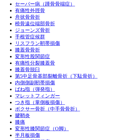
セーバー病（踵骨骨端症）
有痛性外脛骨
舟状骨骨折
橈骨遠位端部骨折
ジョーンズ骨折
手根管症候群
リスフラン靭帯損傷
膝蓋骨骨折
変形性股関節症
有痛性分裂膝蓋骨
膝蓋骨脱臼
第5中足骨基部裂離骨折（下駄骨折）
内側側副靭帯損傷
ばね指（弾発指）
マレットフィンガー
つき指（掌側板損傷）
ボクサー骨折（中手骨骨折）
腱鞘炎
膝痛
変形性膝関節症（O脚）
半月板損傷