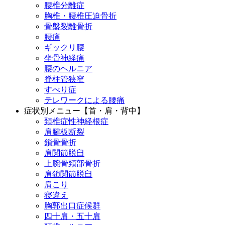
腰椎分離症
胸椎・腰椎圧迫骨折
骨盤裂離骨折
腰痛
ギックリ腰
坐骨神経痛
腰のヘルニア
脊柱管狭窄
すべり症
テレワークによる腰痛
症状別メニュー【首・肩・背中】
頚椎症性神経根症
肩腱板断裂
鎖骨骨折
肩関節脱臼
上腕骨頚部骨折
肩鎖関節脱臼
肩こり
寝違え
胸郭出口症候群
四十肩・五十肩