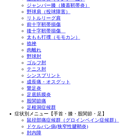
ジャンパー膝（膝蓋靭帯炎）
野球肩（投球障害）
リトルリーグ肩
前十字靭帯損傷
後十字靭帯損傷
太もも打撲（モモカン）
捻挫
肉離れ
野球肘
ゴルフ肘
テニス肘
シンスプリント
成長痛・オスグット
鵞足炎
足底筋膜炎
股関節痛
足根洞症候群
症状別メニュー【手首・膝・股関節・足】
鼠径部痛症候群（グロインペイン症候群）
ドケルバン病(狭窄性腱鞘炎)
肘内障