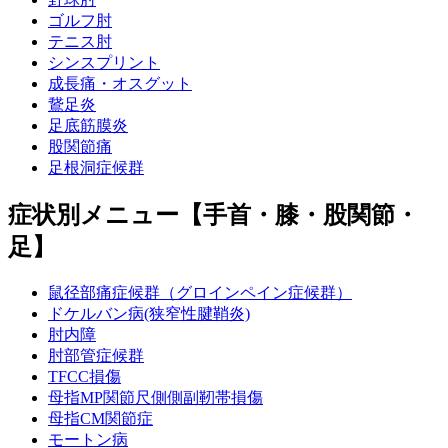
ゴルフ肘
テニス肘
シンスプリント
成長痛・オスグット
鵞足炎
足底筋膜炎
股関節痛
足根洞症候群
症状別メニュー【手首・膝・股関節・
足】
鼠径部痛症候群（グロインペイン症候群）
ドケルバン病(狭窄性腱鞘炎)
肘内障
肘部管症候群
TFCC損傷
母指MP関節尺側側副靭帯損傷
母指CM関節症
モートン病