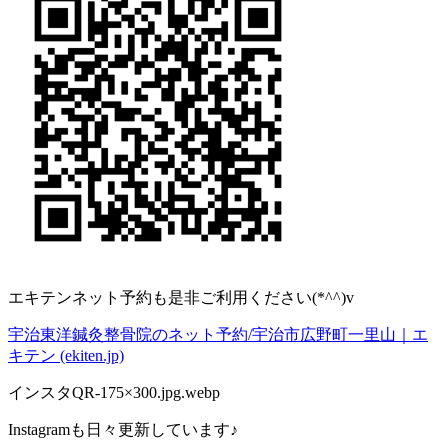
エキテンネット予約も是非ご利用ください
(*^^)v
宇治東洋鍼灸整骨院のネット予約
/
宇治市広野町一里山｜エ
キテン
(ekiten.jp)
インスタ
QR-175×300.jpg.webp
Instagram
も日々更新しています♪