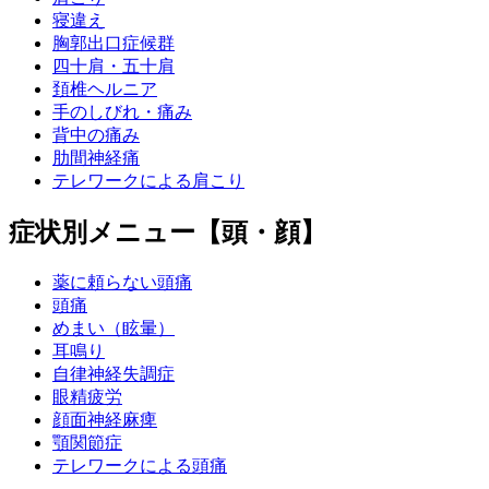
寝違え
胸郭出口症候群
四十肩・五十肩
頚椎ヘルニア
手のしびれ・痛み
背中の痛み
肋間神経痛
テレワークによる肩こり
症状別メニュー【頭・顔】
薬に頼らない頭痛
頭痛
めまい（眩暈）
耳鳴り
自律神経失調症
眼精疲労
顔面神経麻痺
顎関節症
テレワークによる頭痛