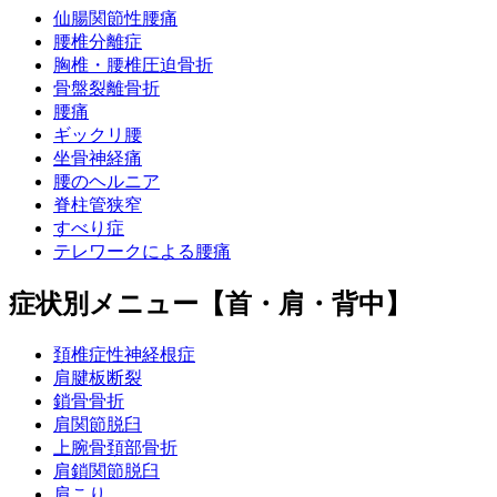
仙腸関節性腰痛
腰椎分離症
胸椎・腰椎圧迫骨折
骨盤裂離骨折
腰痛
ギックリ腰
坐骨神経痛
腰のヘルニア
脊柱管狭窄
すべり症
テレワークによる腰痛
症状別メニュー【首・肩・背中】
頚椎症性神経根症
肩腱板断裂
鎖骨骨折
肩関節脱臼
上腕骨頚部骨折
肩鎖関節脱臼
肩こり