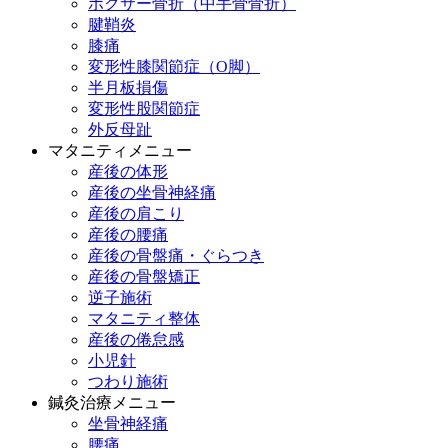
ボクサー骨折（中手骨骨折）
腱鞘炎
膝痛
変形性膝関節症（O脚）
半月板損傷
変形性股関節症
外反母趾
マタニティメニュー
産後の体形
産後の坐骨神経痛
産後の肩こり
産後の腰痛
産後の骨盤痛・ぐらつき
産後の骨盤矯正
逆子施術
マタニティ整体
産後の倦怠感
小児針
つわり施術
鍼灸治療メニュー
坐骨神経痛
腰痛