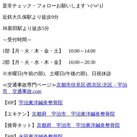
是非チェック・フォローお願いしますヽ
(^o^)
丿
近鉄大久保駅より徒歩
9
分
JR
新田駅より徒歩
5
分
～受付時間～
1
部【月・火・木・金・土】
10:00
～
14:00
2
部【月・火・水・木・金】
16:00
～
20:30
※
水曜日
(
午前の部
)
、土曜日
(
午後の部
)
、日祝休診
≪
交通事故専門ページ≫
京都市伏見区
/
西京区
/
北区・宇治
市 交通事故
.com
【
HP
】
宇治東洋鍼灸整骨院
【エキテン】
京都府 宇治市 宇治東洋鍼灸整骨院
【接骨ネット】
京都府 宇治市 宇治東洋鍼灸整骨院
【
HP
】
永田東洋鍼灸整骨院