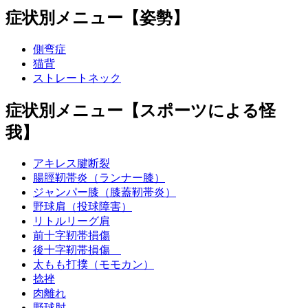
症状別メニュー【姿勢】
側弯症
猫背
ストレートネック
症状別メニュー【スポーツによる怪
我】
アキレス腱断裂
腸脛靭帯炎（ランナー膝）
ジャンパー膝（膝蓋靭帯炎）
野球肩（投球障害）
リトルリーグ肩
前十字靭帯損傷
後十字靭帯損傷
太もも打撲（モモカン）
捻挫
肉離れ
野球肘