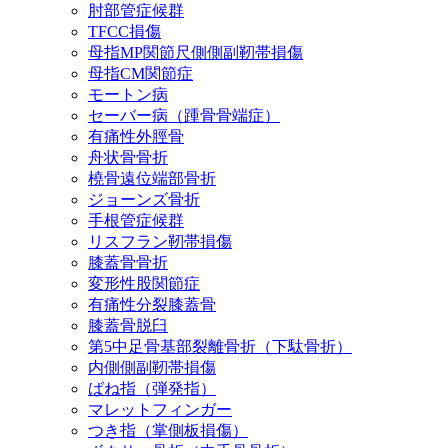
肘部管症候群
TFCC損傷
母指MP関節尺側側副靭帯損傷
母指CM関節症
モートン病
セーバー病（踵骨骨端症）
有痛性外脛骨
舟状骨骨折
橈骨遠位端部骨折
ジョーンズ骨折
手根管症候群
リスフラン靭帯損傷
膝蓋骨骨折
変形性股関節症
有痛性分裂膝蓋骨
膝蓋骨脱臼
第5中足骨基部裂離骨折（下駄骨折）
内側側副靭帯損傷
ばね指（弾発指）
マレットフィンガー
つき指（掌側板損傷）