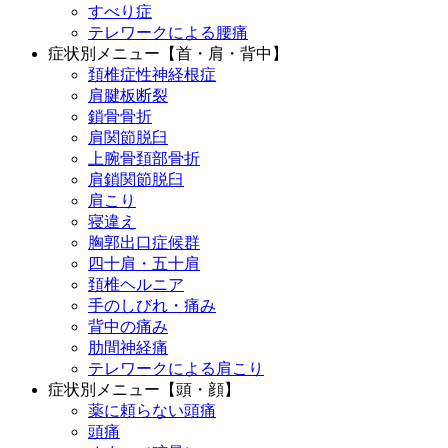
すべり症
テレワークによる腰痛
症状別メニュー【首・肩・背中】
頚椎症性神経根症
肩腱板断裂
鎖骨骨折
肩関節脱臼
上腕骨頚部骨折
肩鎖関節脱臼
肩こり
寝違え
胸郭出口症候群
四十肩・五十肩
頚椎ヘルニア
手のしびれ・痛み
背中の痛み
肋間神経痛
テレワークによる肩こり
症状別メニュー【頭・顔】
薬に頼らない頭痛
頭痛