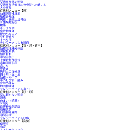
交通事故後の頭痛
交通事故治療後の整骨院への通い方
人身事故
症状別メニュー【腰】
仙腸関節性腰痛
腰椎分離症
胸椎・腰椎圧迫骨折
骨盤裂離骨折
腰痛
ギックリ腰
坐骨神経痛
腰のヘルニア
脊柱管狭窄
すべり症
テレワークによる腰痛
症状別メニュー【首・肩・背中】
頚椎症性神経根症
肩腱板断裂
鎖骨骨折
肩関節脱臼
上腕骨頚部骨折
肩鎖関節脱臼
肩こり
寝違え
胸郭出口症候群
四十肩・五十肩
頚椎ヘルニア
手のしびれ・痛み
背中の痛み
肋間神経痛
テレワークによる肩こり
症状別メニュー【頭・顔】
薬に頼らない頭痛
頭痛
めまい（眩暈）
耳鳴り
自律神経失調症
眼精疲労
顔面神経麻痺
顎関節症
テレワークによる頭痛
症状別メニュー【姿勢】
側弯症
猫背
ストレートネック