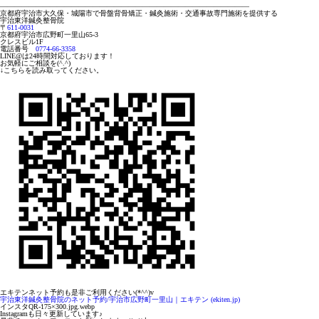
———————————————————————————————————
京都府宇治市大久保・城陽市で骨盤背骨矯正・鍼灸施術・交通事故専門施術を提供する
宇治東洋鍼灸整骨院
〒
611-0031
京都府宇治市広野町一里山
65-3
クレスビル
1F
電話番号
0774-66-3358
LINE@
は
24
時間対応しております！
お気軽にご相談を
(^.^)
↓
こちらを読み取ってください。
エキテンネット予約も是非ご利用ください
(*^^)v
宇治東洋鍼灸整骨院のネット予約
/
宇治市広野町一里山｜エキテン
(ekiten.jp)
インスタ
QR-175×300.jpg.webp
Instagram
も日々更新しています♪