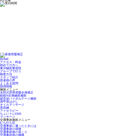
6台完備
HOME
アクセス・料金
初めての方へ
東洋鍼灸整骨院
グループで行う
検査方法
スタッフ紹介
患者様の声
よくある質問
採用情報
施術メニュー
永田式背骨骨盤全身矯正
経絡N全身鍼灸施術
超音波ハイボルテージ施術
肩甲骨はがし
オイルマッサージ
美容鍼
アイセラピー
ちょいトレEMS
マッサージ
交通事故施術メニュー
むち打ち症
交通事故に遭ったときには
交通事故の保険
交通事故後の肩こり
交通事故後の腰痛