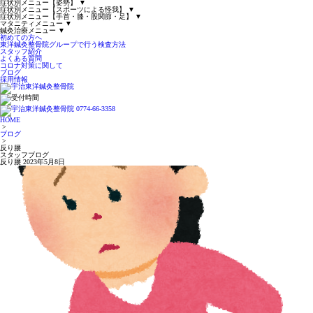
症状別メニュー【姿勢】
▼
症状別メニュー【スポーツによる怪我】
▼
症状別メニュー【手首・膝・股関節・足】
▼
マタニティメニュー
▼
鍼灸治療メニュー
▼
初めての方へ
東洋鍼灸整骨院グループで行う検査方法
スタッフ紹介
よくある質問
コロナ対策に関して
ブログ
採用情報
HOME
>
ブログ
>
反り腰
スタッフブログ
反り腰
2023年5月8日