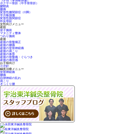
つき指（掌側板損傷）
ボクサー骨折（中手骨骨折）
腱鞘炎
膝痛
変形性膝関節症（O脚）
半月板損傷
変形性股関節症
外反母趾
女性向けメニュー
産前
逆子施術
マタニティ整体
つわり施術
産後
産後の骨盤矯正
産後の腰痛
産後の坐骨神経痛
産後の肩こり
産後の体形
産後の骨盤痛・ぐらつき
産後の倦怠感
お子様向け
小児針
鍼灸治療メニュー
坐骨神経痛
腰痛
自律神経の乱れ
肩こり
ぎっくり腰