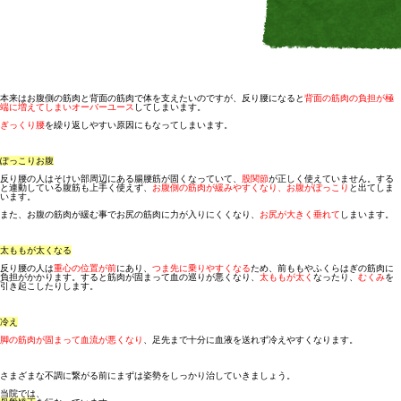
本来はお腹側の筋肉と背面の筋肉で体を支えたいのですが、反り腰になると
背面の筋肉の負担が極
端に増えてしまいオーバーユース
してしまいます。
ぎっくり腰
を繰り返しやすい原因にもなってしまいます。
ぽっこりお腹
反り腰の人はそけい部周辺にある腸腰筋が固くなっていて、
股関節
が正しく使えていません。する
と連動している腹筋も上手く使えず、
お腹側の筋肉が緩みやすくなり、お腹がぽっこり
と出てしま
います。
また、お腹の筋肉が緩む事でお尻の筋肉に力が入りにくくなり、
お尻が大きく垂れて
しまいます。
太ももが太くなる
反り腰の人は
重心の位置が前
にあり、
つま先に乗りやすくなる
ため、前ももやふくらはぎの筋肉に
負担がかかります。すると筋肉が固まって血の巡りが悪くなり、
太ももが太く
なったり、
むくみ
を
引き起こしたりします。
冷え
脚の筋肉が固まって血流が悪くなり
、足先まで十分に血液を送れず冷えやすくなります。
さまざまな不調に繋がる前にまずは姿勢をしっかり治していきましょう。
当院では、