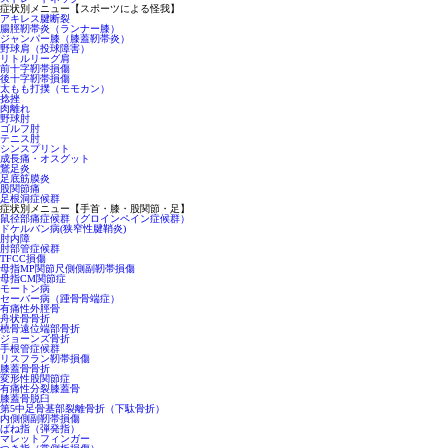
症状別メニュー【スポーツによる怪我】
アキレス腱断裂
腸脛靭帯炎（ランナー膝）
ジャンパー膝（膝蓋靭帯炎）
野球肩（投球障害）
リトルリーグ肩
前十字靭帯損傷
後十字靭帯損傷
太もも打撲（モモカン）
捻挫
肉離れ
野球肘
ゴルフ肘
テニス肘
シンスプリント
成長痛・オスグット
鵞足炎
足底筋膜炎
股関節痛
足根洞症候群
症状別メニュー【手首・膝・股関節・足】
鼠径部痛症候群（グロインペイン症候群）
ドケルバン病(狭窄性腱鞘炎)
肘内障
肘部管症候群
TFCC損傷
母指MP関節尺側側副靭帯損傷
母指CM関節症
モートン病
セーバー病（踵骨骨端症）
有痛性外脛骨
舟状骨骨折
橈骨遠位端部骨折
ジョーンズ骨折
手根管症候群
リスフラン靭帯損傷
膝蓋骨骨折
変形性股関節症
有痛性分裂膝蓋骨
膝蓋骨脱臼
第5中足骨基部裂離骨折（下駄骨折）
内側側副靭帯損傷
ばね指（弾発指）
マレットフィンガー