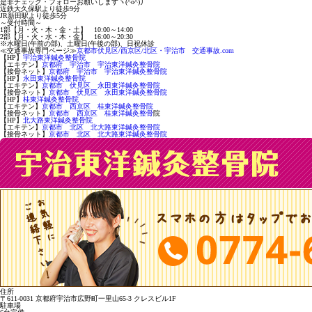
是非チェック・フォローお願いしますヽ
(^o^)
丿
近鉄大久保駅より徒歩
9
分
JR
新田駅より徒歩
5
分
～受付時間～
1
部【月・火・木・金・土】
10:00
～
14:00
2
部【月・火・水・木・金】
16:00
～
20:30
※
水曜日
(
午前の部
)
、土曜日
(
午後の部
)
、日祝休診
≪
交通事故専門ページ≫
京都市伏見区
/
西京区
/
北区・宇治市 交通事故
.com
【
HP
】
宇治東洋鍼灸整骨院
【エキテン】
京都府 宇治市 宇治東洋鍼灸整骨院
【接骨ネット】
京都府 宇治市 宇治東洋鍼灸整骨院
【
HP
】
永田東洋鍼灸整骨院
【エキテン】
京都市 伏見区 永田東洋鍼灸整骨院
【接骨ネット】
京都市 伏見区 永田東洋鍼灸整骨院
【
HP
】
桂東洋鍼灸整骨院
【エキテン】
京都市 西京区 桂東洋鍼灸整骨院
【接骨ネット】
京都市 西京区 桂東洋鍼灸整骨
院
【
HP
】
北大路東洋鍼灸整骨院
【エキテン】
京都市 北区 北大路東洋鍼灸整骨院
【接骨ネット】
京都市 北区 北大路東洋鍼灸整骨院
住所
〒611-0031 京都府宇治市広野町一里山65-3 クレスビル1F
駐車場