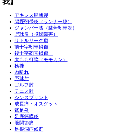
我】
アキレス腱断裂
腸脛靭帯炎（ランナー膝）
ジャンパー膝（膝蓋靭帯炎）
野球肩（投球障害）
リトルリーグ肩
前十字靭帯損傷
後十字靭帯損傷
太もも打撲（モモカン）
捻挫
肉離れ
野球肘
ゴルフ肘
テニス肘
シンスプリント
成長痛・オスグット
鵞足炎
足底筋膜炎
股関節痛
足根洞症候群