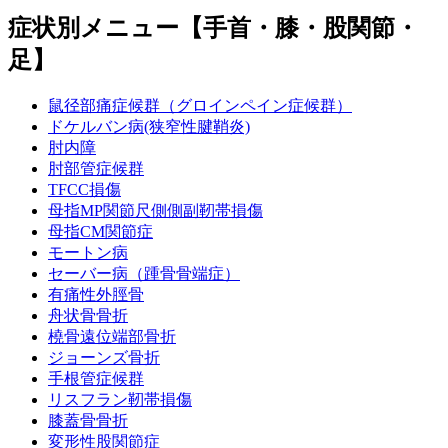
症状別メニュー【手首・膝・股関節・
足】
鼠径部痛症候群（グロインペイン症候群）
ドケルバン病(狭窄性腱鞘炎)
肘内障
肘部管症候群
TFCC損傷
母指MP関節尺側側副靭帯損傷
母指CM関節症
モートン病
セーバー病（踵骨骨端症）
有痛性外脛骨
舟状骨骨折
橈骨遠位端部骨折
ジョーンズ骨折
手根管症候群
リスフラン靭帯損傷
膝蓋骨骨折
変形性股関節症