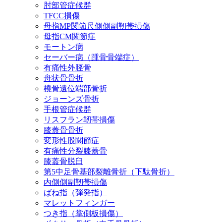
肘部管症候群
TFCC損傷
母指MP関節尺側側副靭帯損傷
母指CM関節症
モートン病
セーバー病（踵骨骨端症）
有痛性外脛骨
舟状骨骨折
橈骨遠位端部骨折
ジョーンズ骨折
手根管症候群
リスフラン靭帯損傷
膝蓋骨骨折
変形性股関節症
有痛性分裂膝蓋骨
膝蓋骨脱臼
第5中足骨基部裂離骨折（下駄骨折）
内側側副靭帯損傷
ばね指（弾発指）
マレットフィンガー
つき指（掌側板損傷）