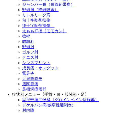
ジャンパー膝（膝蓋靭帯炎）
野球肩（投球障害）
リトルリーグ肩
前十字靭帯損傷
後十字靭帯損傷
太もも打撲（モモカン）
捻挫
肉離れ
野球肘
ゴルフ肘
テニス肘
シンスプリント
成長痛・オスグット
鵞足炎
足底筋膜炎
股関節痛
足根洞症候群
症状別メニュー【手首・膝・股関節・足】
鼠径部痛症候群（グロインペイン症候群）
ドケルバン病(狭窄性腱鞘炎)
肘内障