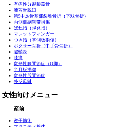
有痛性分裂膝蓋骨
膝蓋骨脱臼
第5中足骨基部裂離骨折（下駄骨折）
内側側副靭帯損傷
ばね指（弾発指）
マレットフィンガー
つき指（掌側板損傷）
ボクサー骨折（中手骨骨折）
腱鞘炎
膝痛
変形性膝関節症（O脚）
半月板損傷
変形性股関節症
外反母趾
女性向けメニュー
産前
逆子施術
マタニティ整体