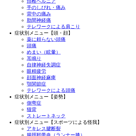
頚椎ヘルニア
手のしびれ・痛み
背中の痛み
肋間神経痛
テレワークによる肩こり
症状別メニュー【頭・顔】
薬に頼らない頭痛
頭痛
めまい（眩暈）
耳鳴り
自律神経失調症
眼精疲労
顔面神経麻痺
顎関節症
テレワークによる頭痛
症状別メニュー【姿勢】
側弯症
猫背
ストレートネック
症状別メニュー【スポーツによる怪我】
アキレス腱断裂
腸脛靭帯炎（ランナー膝）