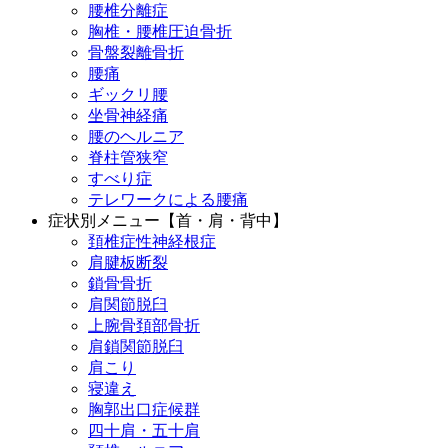
腰椎分離症
胸椎・腰椎圧迫骨折
骨盤裂離骨折
腰痛
ギックリ腰
坐骨神経痛
腰のヘルニア
脊柱管狭窄
すべり症
テレワークによる腰痛
症状別メニュー【首・肩・背中】
頚椎症性神経根症
肩腱板断裂
鎖骨骨折
肩関節脱臼
上腕骨頚部骨折
肩鎖関節脱臼
肩こり
寝違え
胸郭出口症候群
四十肩・五十肩