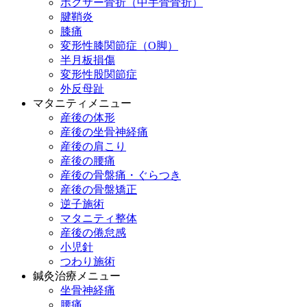
ボクサー骨折（中手骨骨折）
腱鞘炎
膝痛
変形性膝関節症（O脚）
半月板損傷
変形性股関節症
外反母趾
マタニティメニュー
産後の体形
産後の坐骨神経痛
産後の肩こり
産後の腰痛
産後の骨盤痛・ぐらつき
産後の骨盤矯正
逆子施術
マタニティ整体
産後の倦怠感
小児針
つわり施術
鍼灸治療メニュー
坐骨神経痛
腰痛