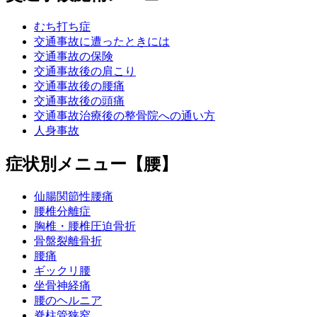
むち打ち症
交通事故に遭ったときには
交通事故の保険
交通事故後の肩こり
交通事故後の腰痛
交通事故後の頭痛
交通事故治療後の整骨院への通い方
人身事故
症状別メニュー【腰】
仙腸関節性腰痛
腰椎分離症
胸椎・腰椎圧迫骨折
骨盤裂離骨折
腰痛
ギックリ腰
坐骨神経痛
腰のヘルニア
脊柱管狭窄