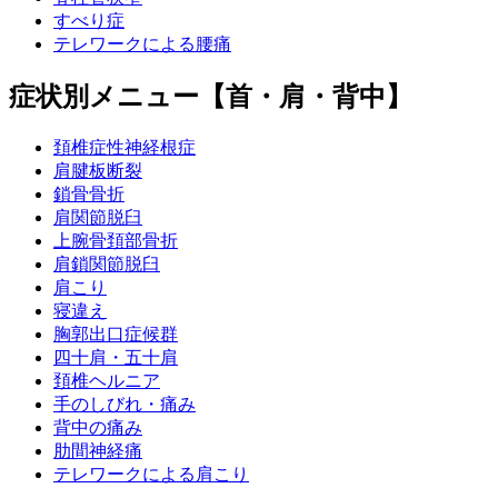
すべり症
テレワークによる腰痛
症状別メニュー【首・肩・背中】
頚椎症性神経根症
肩腱板断裂
鎖骨骨折
肩関節脱臼
上腕骨頚部骨折
肩鎖関節脱臼
肩こり
寝違え
胸郭出口症候群
四十肩・五十肩
頚椎ヘルニア
手のしびれ・痛み
背中の痛み
肋間神経痛
テレワークによる肩こり