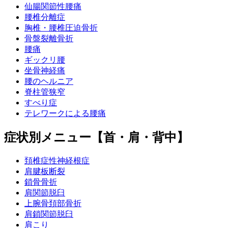
仙腸関節性腰痛
腰椎分離症
胸椎・腰椎圧迫骨折
骨盤裂離骨折
腰痛
ギックリ腰
坐骨神経痛
腰のヘルニア
脊柱管狭窄
すべり症
テレワークによる腰痛
症状別メニュー【首・肩・背中】
頚椎症性神経根症
肩腱板断裂
鎖骨骨折
肩関節脱臼
上腕骨頚部骨折
肩鎖関節脱臼
肩こり