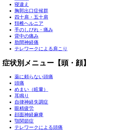
寝違え
胸郭出口症候群
四十肩・五十肩
頚椎ヘルニア
手のしびれ・痛み
背中の痛み
肋間神経痛
テレワークによる肩こり
症状別メニュー【頭・顔】
薬に頼らない頭痛
頭痛
めまい（眩暈）
耳鳴り
自律神経失調症
眼精疲労
顔面神経麻痺
顎関節症
テレワークによる頭痛