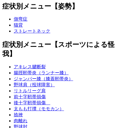
症状別メニュー【姿勢】
側弯症
猫背
ストレートネック
症状別メニュー【スポーツによる怪
我】
アキレス腱断裂
腸脛靭帯炎（ランナー膝）
ジャンパー膝（膝蓋靭帯炎）
野球肩（投球障害）
リトルリーグ肩
前十字靭帯損傷
後十字靭帯損傷
太もも打撲（モモカン）
捻挫
肉離れ
野球肘