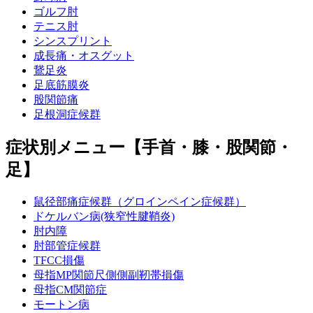
ゴルフ肘
テニス肘
シンスプリント
成長痛・オスグット
鵞足炎
足底筋膜炎
股関節痛
足根洞症候群
症状別メニュー【手首・膝・股関節・
足】
鼠径部痛症候群（グロインペイン症候群）
ドケルバン病(狭窄性腱鞘炎)
肘内障
肘部管症候群
TFCC損傷
母指MP関節尺側側副靭帯損傷
母指CM関節症
モートン病