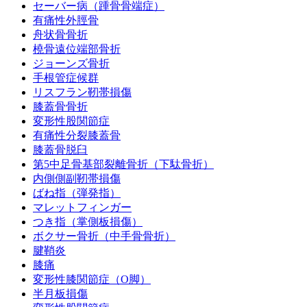
セーバー病（踵骨骨端症）
有痛性外脛骨
舟状骨骨折
橈骨遠位端部骨折
ジョーンズ骨折
手根管症候群
リスフラン靭帯損傷
膝蓋骨骨折
変形性股関節症
有痛性分裂膝蓋骨
膝蓋骨脱臼
第5中足骨基部裂離骨折（下駄骨折）
内側側副靭帯損傷
ばね指（弾発指）
マレットフィンガー
つき指（掌側板損傷）
ボクサー骨折（中手骨骨折）
腱鞘炎
膝痛
変形性膝関節症（O脚）
半月板損傷