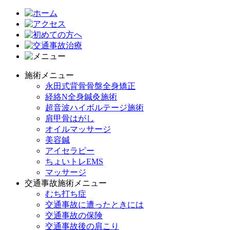
施術メニュー
永田式背骨骨盤全身矯正
経絡N全身鍼灸施術
超音波ハイボルテージ施術
肩甲骨はがし
オイルマッサージ
美容鍼
アイセラピー
ちょいトレEMS
マッサージ
交通事故施術メニュー
むち打ち症
交通事故に遭ったときには
交通事故の保険
交通事故後の肩こり