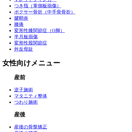
つき指（掌側板損傷）
ボクサー骨折（中手骨骨折）
腱鞘炎
膝痛
変形性膝関節症（O脚）
半月板損傷
変形性股関節症
外反母趾
女性向けメニュー
産前
逆子施術
マタニティ整体
つわり施術
産後
産後の骨盤矯正