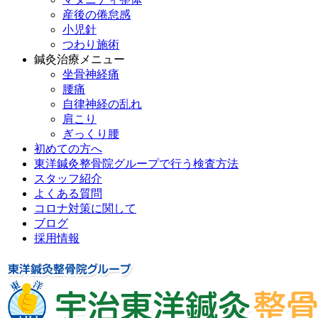
産後の倦怠感
小児針
つわり施術
鍼灸治療メニュー
坐骨神経痛
腰痛
自律神経の乱れ
肩こり
ぎっくり腰
初めての方へ
東洋鍼灸整骨院グループで行う検査方法
スタッフ紹介
よくある質問
コロナ対策に関して
ブログ
採用情報