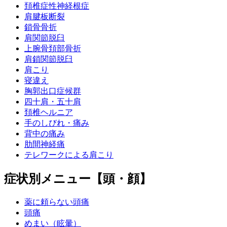
頚椎症性神経根症
肩腱板断裂
鎖骨骨折
肩関節脱臼
上腕骨頚部骨折
肩鎖関節脱臼
肩こり
寝違え
胸郭出口症候群
四十肩・五十肩
頚椎ヘルニア
手のしびれ・痛み
背中の痛み
肋間神経痛
テレワークによる肩こり
症状別メニュー【頭・顔】
薬に頼らない頭痛
頭痛
めまい（眩暈）