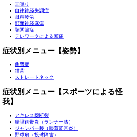
耳鳴り
自律神経失調症
眼精疲労
顔面神経麻痺
顎関節症
テレワークによる頭痛
症状別メニュー【姿勢】
側弯症
猫背
ストレートネック
症状別メニュー【スポーツによる怪
我】
アキレス腱断裂
腸脛靭帯炎（ランナー膝）
ジャンパー膝（膝蓋靭帯炎）
野球肩（投球障害）