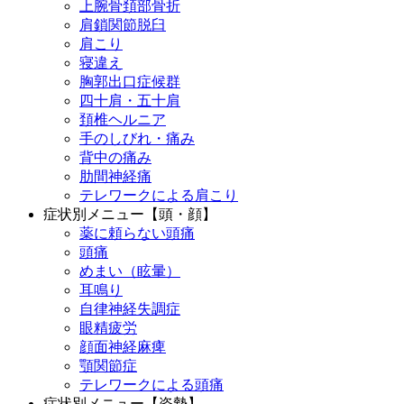
上腕骨頚部骨折
肩鎖関節脱臼
肩こり
寝違え
胸郭出口症候群
四十肩・五十肩
頚椎ヘルニア
手のしびれ・痛み
背中の痛み
肋間神経痛
テレワークによる肩こり
症状別メニュー【頭・顔】
薬に頼らない頭痛
頭痛
めまい（眩暈）
耳鳴り
自律神経失調症
眼精疲労
顔面神経麻痺
顎関節症
テレワークによる頭痛
症状別メニュー【姿勢】