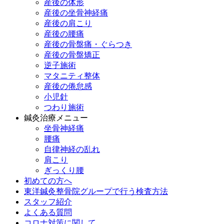
産後の体形
産後の坐骨神経痛
産後の肩こり
産後の腰痛
産後の骨盤痛・ぐらつき
産後の骨盤矯正
逆子施術
マタニティ整体
産後の倦怠感
小児針
つわり施術
鍼灸治療メニュー
坐骨神経痛
腰痛
自律神経の乱れ
肩こり
ぎっくり腰
初めての方へ
東洋鍼灸整骨院グループで行う検査方法
スタッフ紹介
よくある質問
コロナ対策に関して