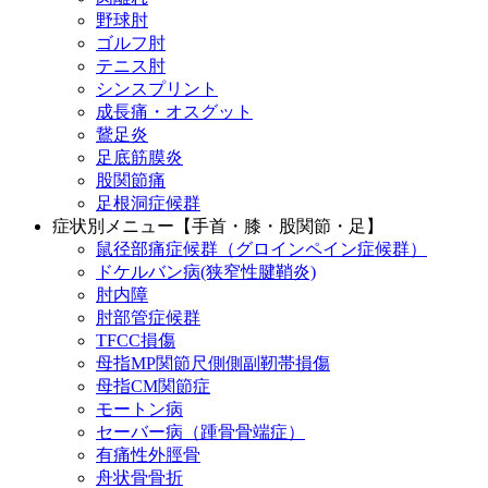
野球肘
ゴルフ肘
テニス肘
シンスプリント
成長痛・オスグット
鵞足炎
足底筋膜炎
股関節痛
足根洞症候群
症状別メニュー【手首・膝・股関節・足】
鼠径部痛症候群（グロインペイン症候群）
ドケルバン病(狭窄性腱鞘炎)
肘内障
肘部管症候群
TFCC損傷
母指MP関節尺側側副靭帯損傷
母指CM関節症
モートン病
セーバー病（踵骨骨端症）
有痛性外脛骨
舟状骨骨折