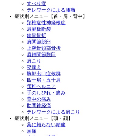
すべり症
テレワークによる腰痛
症状別メニュー【首・肩・背中】
頚椎症性神経根症
肩腱板断裂
鎖骨骨折
肩関節脱臼
上腕骨頚部骨折
肩鎖関節脱臼
肩こり
寝違え
胸郭出口症候群
四十肩・五十肩
頚椎ヘルニア
手のしびれ・痛み
背中の痛み
肋間神経痛
テレワークによる肩こり
症状別メニュー【頭・顔】
薬に頼らない頭痛
頭痛