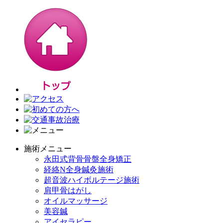
施術メニュー
永田式背骨骨盤全身矯正
経絡N全身鍼灸施術
超音波ハイボルテージ施術
肩甲骨はがし
オイルマッサージ
美容鍼
アイセラピー