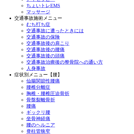
ちょいトレEMS
マッサージ
交通事故施術メニュー
むち打ち症
交通事故に遭ったときには
交通事故の保険
交通事故後の肩こり
交通事故後の腰痛
交通事故後の頭痛
交通事故治療後の整骨院への通い方
人身事故
症状別メニュー【腰】
仙腸関節性腰痛
腰椎分離症
胸椎・腰椎圧迫骨折
骨盤裂離骨折
腰痛
ギックリ腰
坐骨神経痛
腰のヘルニア
脊柱管狭窄