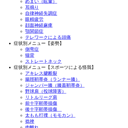
めまい（眩暈）
耳鳴り
自律神経失調症
眼精疲労
顔面神経麻痺
顎関節症
テレワークによる頭痛
症状別メニュー【姿勢】
側弯症
猫背
ストレートネック
症状別メニュー【スポーツによる怪我】
アキレス腱断裂
腸脛靭帯炎（ランナー膝）
ジャンパー膝（膝蓋靭帯炎）
野球肩（投球障害）
リトルリーグ肩
前十字靭帯損傷
後十字靭帯損傷
太もも打撲（モモカン）
捻挫
肉離れ