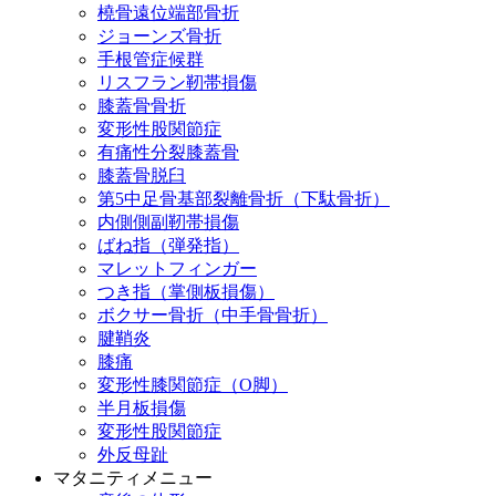
橈骨遠位端部骨折
ジョーンズ骨折
手根管症候群
リスフラン靭帯損傷
膝蓋骨骨折
変形性股関節症
有痛性分裂膝蓋骨
膝蓋骨脱臼
第5中足骨基部裂離骨折（下駄骨折）
内側側副靭帯損傷
ばね指（弾発指）
マレットフィンガー
つき指（掌側板損傷）
ボクサー骨折（中手骨骨折）
腱鞘炎
膝痛
変形性膝関節症（O脚）
半月板損傷
変形性股関節症
外反母趾
マタニティメニュー