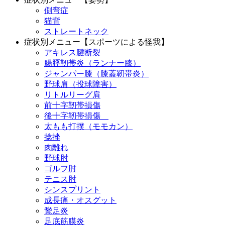
側弯症
猫背
ストレートネック
症状別メニュー【スポーツによる怪我】
アキレス腱断裂
腸脛靭帯炎（ランナー膝）
ジャンパー膝（膝蓋靭帯炎）
野球肩（投球障害）
リトルリーグ肩
前十字靭帯損傷
後十字靭帯損傷
太もも打撲（モモカン）
捻挫
肉離れ
野球肘
ゴルフ肘
テニス肘
シンスプリント
成長痛・オスグット
鵞足炎
足底筋膜炎