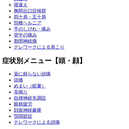
寝違え
胸郭出口症候群
四十肩・五十肩
頚椎ヘルニア
手のしびれ・痛み
背中の痛み
肋間神経痛
テレワークによる肩こり
症状別メニュー【頭・顔】
薬に頼らない頭痛
頭痛
めまい（眩暈）
耳鳴り
自律神経失調症
眼精疲労
顔面神経麻痺
顎関節症
テレワークによる頭痛