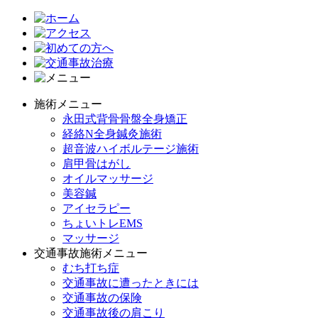
施術メニュー
永田式背骨骨盤全身矯正
経絡N全身鍼灸施術
超音波ハイボルテージ施術
肩甲骨はがし
オイルマッサージ
美容鍼
アイセラピー
ちょいトレEMS
マッサージ
交通事故施術メニュー
むち打ち症
交通事故に遭ったときには
交通事故の保険
交通事故後の肩こり