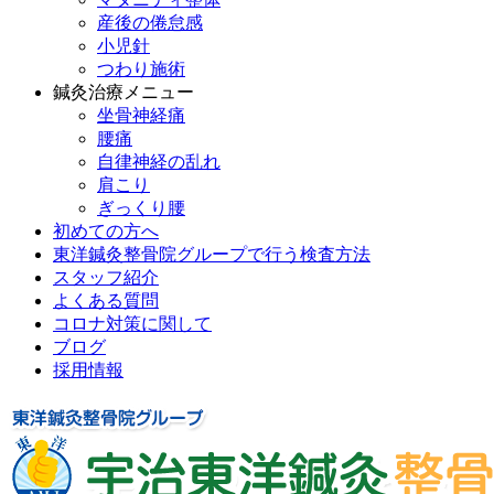
産後の倦怠感
小児針
つわり施術
鍼灸治療メニュー
坐骨神経痛
腰痛
自律神経の乱れ
肩こり
ぎっくり腰
初めての方へ
東洋鍼灸整骨院グループで行う検査方法
スタッフ紹介
よくある質問
コロナ対策に関して
ブログ
採用情報