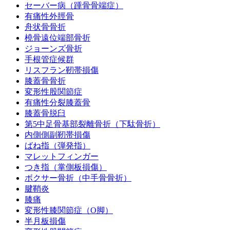
セーバー病（踵骨骨端症）
有痛性外脛骨
舟状骨骨折
橈骨遠位端部骨折
ジョーンズ骨折
手根管症候群
リスフラン靭帯損傷
膝蓋骨骨折
変形性股関節症
有痛性分裂膝蓋骨
膝蓋骨脱臼
第5中足骨基部裂離骨折（下駄骨折）
内側側副靭帯損傷
ばね指（弾発指）
マレットフィンガー
つき指（掌側板損傷）
ボクサー骨折（中手骨骨折）
腱鞘炎
膝痛
変形性膝関節症（O脚）
半月板損傷