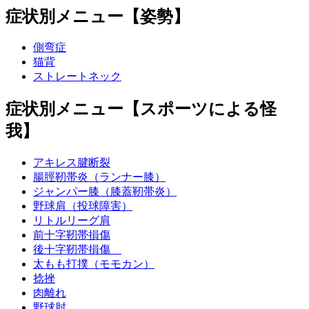
症状別メニュー【姿勢】
側弯症
猫背
ストレートネック
症状別メニュー【スポーツによる怪
我】
アキレス腱断裂
腸脛靭帯炎（ランナー膝）
ジャンパー膝（膝蓋靭帯炎）
野球肩（投球障害）
リトルリーグ肩
前十字靭帯損傷
後十字靭帯損傷
太もも打撲（モモカン）
捻挫
肉離れ
野球肘