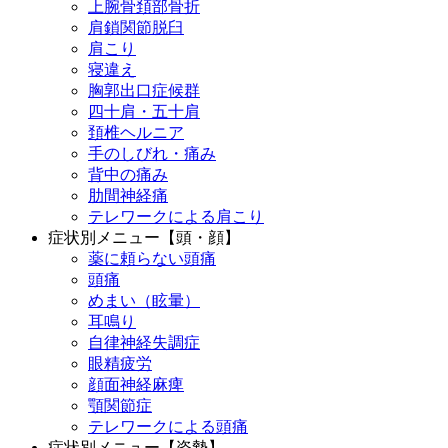
上腕骨頚部骨折
肩鎖関節脱臼
肩こり
寝違え
胸郭出口症候群
四十肩・五十肩
頚椎ヘルニア
手のしびれ・痛み
背中の痛み
肋間神経痛
テレワークによる肩こり
症状別メニュー【頭・顔】
薬に頼らない頭痛
頭痛
めまい（眩暈）
耳鳴り
自律神経失調症
眼精疲労
顔面神経麻痺
顎関節症
テレワークによる頭痛
症状別メニュー【姿勢】