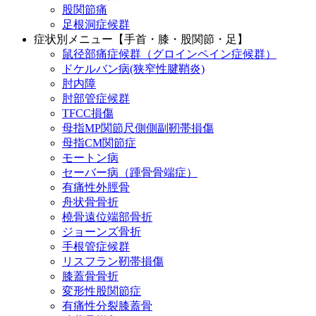
股関節痛
足根洞症候群
症状別メニュー【手首・膝・股関節・足】
鼠径部痛症候群（グロインペイン症候群）
ドケルバン病(狭窄性腱鞘炎)
肘内障
肘部管症候群
TFCC損傷
母指MP関節尺側側副靭帯損傷
母指CM関節症
モートン病
セーバー病（踵骨骨端症）
有痛性外脛骨
舟状骨骨折
橈骨遠位端部骨折
ジョーンズ骨折
手根管症候群
リスフラン靭帯損傷
膝蓋骨骨折
変形性股関節症
有痛性分裂膝蓋骨