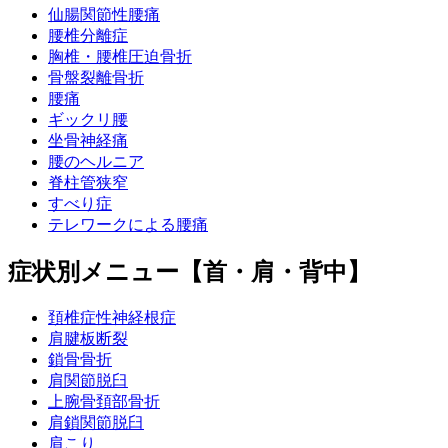
仙腸関節性腰痛
腰椎分離症
胸椎・腰椎圧迫骨折
骨盤裂離骨折
腰痛
ギックリ腰
坐骨神経痛
腰のヘルニア
脊柱管狭窄
すべり症
テレワークによる腰痛
症状別メニュー【首・肩・背中】
頚椎症性神経根症
肩腱板断裂
鎖骨骨折
肩関節脱臼
上腕骨頚部骨折
肩鎖関節脱臼
肩こり