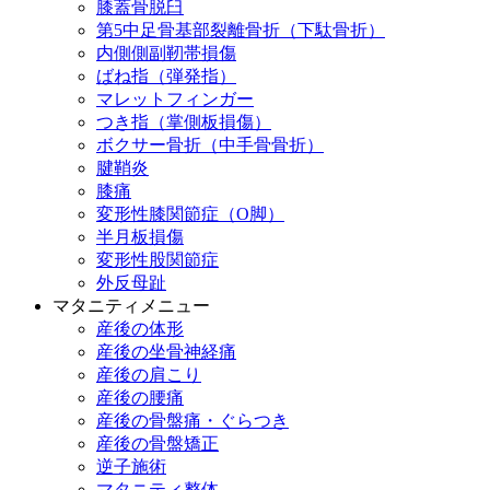
膝蓋骨脱臼
第5中足骨基部裂離骨折（下駄骨折）
内側側副靭帯損傷
ばね指（弾発指）
マレットフィンガー
つき指（掌側板損傷）
ボクサー骨折（中手骨骨折）
腱鞘炎
膝痛
変形性膝関節症（O脚）
半月板損傷
変形性股関節症
外反母趾
マタニティメニュー
産後の体形
産後の坐骨神経痛
産後の肩こり
産後の腰痛
産後の骨盤痛・ぐらつき
産後の骨盤矯正
逆子施術
マタニティ整体