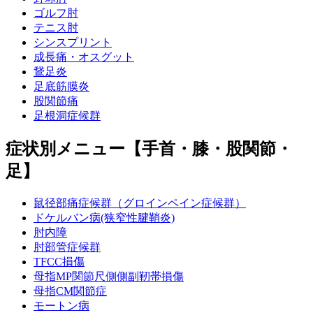
ゴルフ肘
テニス肘
シンスプリント
成長痛・オスグット
鵞足炎
足底筋膜炎
股関節痛
足根洞症候群
症状別メニュー【手首・膝・股関節・
足】
鼠径部痛症候群（グロインペイン症候群）
ドケルバン病(狭窄性腱鞘炎)
肘内障
肘部管症候群
TFCC損傷
母指MP関節尺側側副靭帯損傷
母指CM関節症
モートン病