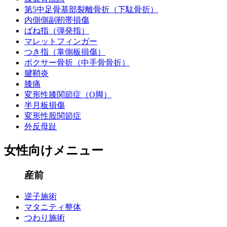
第5中足骨基部裂離骨折（下駄骨折）
内側側副靭帯損傷
ばね指（弾発指）
マレットフィンガー
つき指（掌側板損傷）
ボクサー骨折（中手骨骨折）
腱鞘炎
膝痛
変形性膝関節症（O脚）
半月板損傷
変形性股関節症
外反母趾
女性向けメニュー
産前
逆子施術
マタニティ整体
つわり施術