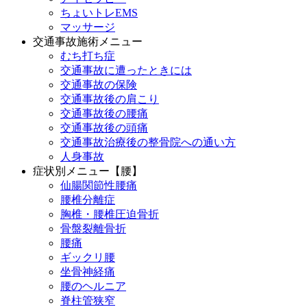
ちょいトレEMS
マッサージ
交通事故施術メニュー
むち打ち症
交通事故に遭ったときには
交通事故の保険
交通事故後の肩こり
交通事故後の腰痛
交通事故後の頭痛
交通事故治療後の整骨院への通い方
人身事故
症状別メニュー【腰】
仙腸関節性腰痛
腰椎分離症
胸椎・腰椎圧迫骨折
骨盤裂離骨折
腰痛
ギックリ腰
坐骨神経痛
腰のヘルニア
脊柱管狭窄