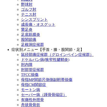
野球肘
ゴルフ肘
テニス肘
シンスプリント
成長痛・オスグット
鵞足炎
足底筋膜炎
股関節痛
足根洞症候群
症状別メニュー【手首・膝・股関節・足】
鼠径部痛症候群（グロインペイン症候群）
ドケルバン病(狭窄性腱鞘炎)
肘内障
肘部管症候群
TFCC損傷
母指MP関節尺側側副靭帯損傷
母指CM関節症
モートン病
セーバー病（踵骨骨端症）
有痛性外脛骨
舟状骨骨折