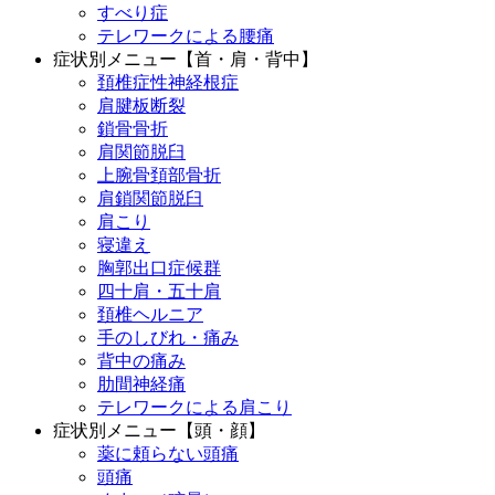
すべり症
テレワークによる腰痛
症状別メニュー【首・肩・背中】
頚椎症性神経根症
肩腱板断裂
鎖骨骨折
肩関節脱臼
上腕骨頚部骨折
肩鎖関節脱臼
肩こり
寝違え
胸郭出口症候群
四十肩・五十肩
頚椎ヘルニア
手のしびれ・痛み
背中の痛み
肋間神経痛
テレワークによる肩こり
症状別メニュー【頭・顔】
薬に頼らない頭痛
頭痛