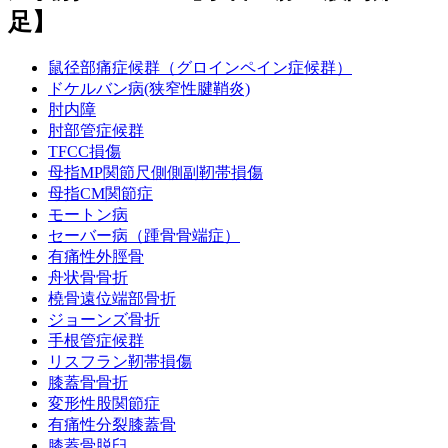
足】
鼠径部痛症候群（グロインペイン症候群）
ドケルバン病(狭窄性腱鞘炎)
肘内障
肘部管症候群
TFCC損傷
母指MP関節尺側側副靭帯損傷
母指CM関節症
モートン病
セーバー病（踵骨骨端症）
有痛性外脛骨
舟状骨骨折
橈骨遠位端部骨折
ジョーンズ骨折
手根管症候群
リスフラン靭帯損傷
膝蓋骨骨折
変形性股関節症
有痛性分裂膝蓋骨
膝蓋骨脱臼