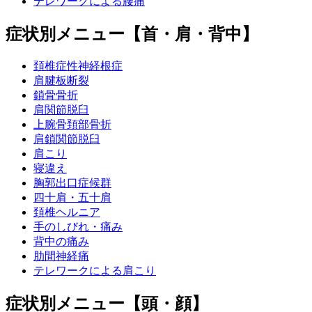
テレワークによる腰痛
症状別メニュー【首・肩・背中】
頚椎症性神経根症
肩腱板断裂
鎖骨骨折
肩関節脱臼
上腕骨頚部骨折
肩鎖関節脱臼
肩こり
寝違え
胸郭出口症候群
四十肩・五十肩
頚椎ヘルニア
手のしびれ・痛み
背中の痛み
肋間神経痛
テレワークによる肩こり
症状別メニュー【頭・顔】