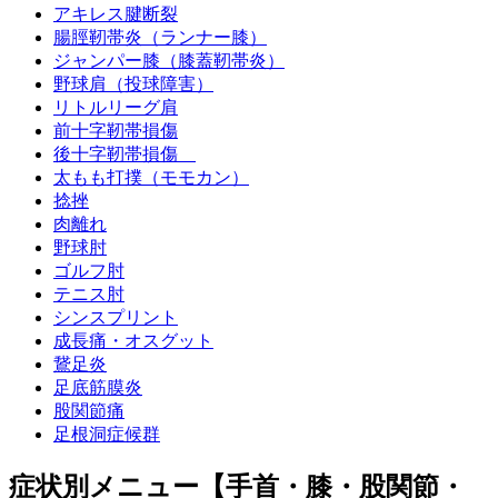
アキレス腱断裂
腸脛靭帯炎（ランナー膝）
ジャンパー膝（膝蓋靭帯炎）
野球肩（投球障害）
リトルリーグ肩
前十字靭帯損傷
後十字靭帯損傷
太もも打撲（モモカン）
捻挫
肉離れ
野球肘
ゴルフ肘
テニス肘
シンスプリント
成長痛・オスグット
鵞足炎
足底筋膜炎
股関節痛
足根洞症候群
症状別メニュー【手首・膝・股関節・