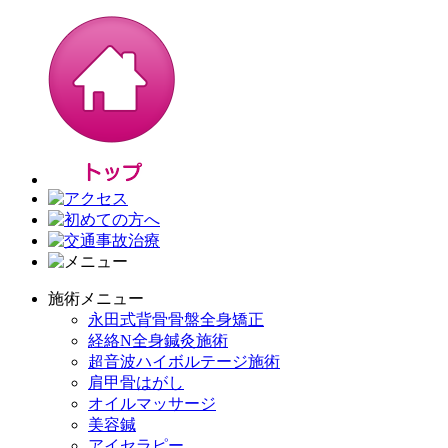
施術メニュー
永田式背骨骨盤全身矯正
経絡N全身鍼灸施術
超音波ハイボルテージ施術
肩甲骨はがし
オイルマッサージ
美容鍼
アイセラピー