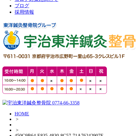
ブログ
採用情報
HOME
>
>
450C9B64-E835-4830-8C57-71A76242907E