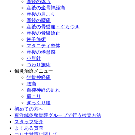
産後の体形
産後の坐骨神経痛
産後の肩こり
産後の腰痛
産後の骨盤痛・ぐらつき
産後の骨盤矯正
逆子施術
マタニティ整体
産後の倦怠感
小児針
つわり施術
鍼灸治療メニュー
坐骨神経痛
腰痛
自律神経の乱れ
肩こり
ぎっくり腰
初めての方へ
東洋鍼灸整骨院グループで行う検査方法
スタッフ紹介
よくある質問
コロナ対策に関して