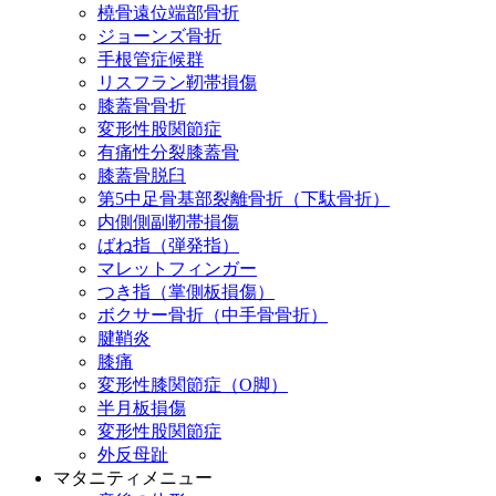
橈骨遠位端部骨折
ジョーンズ骨折
手根管症候群
リスフラン靭帯損傷
膝蓋骨骨折
変形性股関節症
有痛性分裂膝蓋骨
膝蓋骨脱臼
第5中足骨基部裂離骨折（下駄骨折）
内側側副靭帯損傷
ばね指（弾発指）
マレットフィンガー
つき指（掌側板損傷）
ボクサー骨折（中手骨骨折）
腱鞘炎
膝痛
変形性膝関節症（O脚）
半月板損傷
変形性股関節症
外反母趾
マタニティメニュー