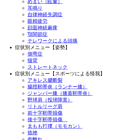
めまい（眩暈）
耳鳴り
自律神経失調症
眼精疲労
顔面神経麻痺
顎関節症
テレワークによる頭痛
症状別メニュー【姿勢】
側弯症
猫背
ストレートネック
症状別メニュー【スポーツによる怪我】
アキレス腱断裂
腸脛靭帯炎（ランナー膝）
ジャンパー膝（膝蓋靭帯炎）
野球肩（投球障害）
リトルリーグ肩
前十字靭帯損傷
後十字靭帯損傷
太もも打撲（モモカン）
捻挫
肉離れ