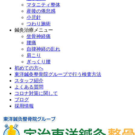
マタニティ整体
産後の倦怠感
小児針
つわり施術
鍼灸治療メニュー
坐骨神経痛
腰痛
自律神経の乱れ
肩こり
ぎっくり腰
初めての方へ
東洋鍼灸整骨院グループで行う検査方法
スタッフ紹介
よくある質問
コロナ対策に関して
ブログ
採用情報