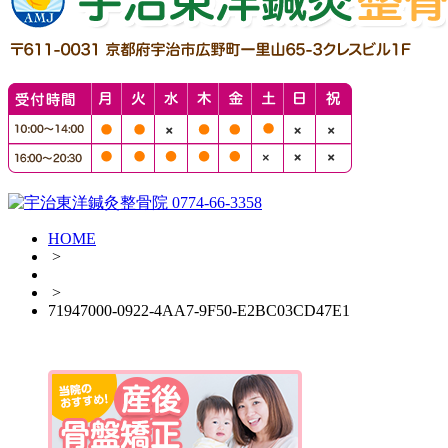
HOME
>
>
71947000-0922-4AA7-9F50-E2BC03CD47E1