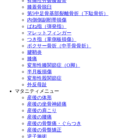
有痛性分裂膝蓋骨
膝蓋骨脱臼
第5中足骨基部裂離骨折（下駄骨折）
内側側副靭帯損傷
ばね指（弾発指）
マレットフィンガー
つき指（掌側板損傷）
ボクサー骨折（中手骨骨折）
腱鞘炎
膝痛
変形性膝関節症（O脚）
半月板損傷
変形性股関節症
外反母趾
マタニティメニュー
産後の体形
産後の坐骨神経痛
産後の肩こり
産後の腰痛
産後の骨盤痛・ぐらつき
産後の骨盤矯正
逆子施術