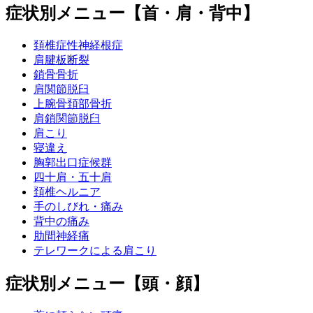
症状別メニュー【首・肩・背中】
頚椎症性神経根症
肩腱板断裂
鎖骨骨折
肩関節脱臼
上腕骨頚部骨折
肩鎖関節脱臼
肩こり
寝違え
胸郭出口症候群
四十肩・五十肩
頚椎ヘルニア
手のしびれ・痛み
背中の痛み
肋間神経痛
テレワークによる肩こり
症状別メニュー【頭・顔】