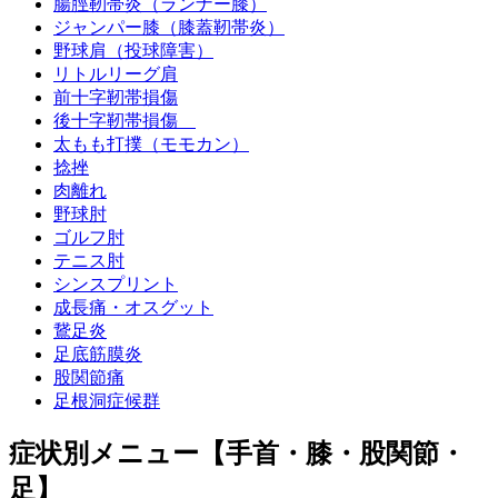
腸脛靭帯炎（ランナー膝）
ジャンパー膝（膝蓋靭帯炎）
野球肩（投球障害）
リトルリーグ肩
前十字靭帯損傷
後十字靭帯損傷
太もも打撲（モモカン）
捻挫
肉離れ
野球肘
ゴルフ肘
テニス肘
シンスプリント
成長痛・オスグット
鵞足炎
足底筋膜炎
股関節痛
足根洞症候群
症状別メニュー【手首・膝・股関節・
足】