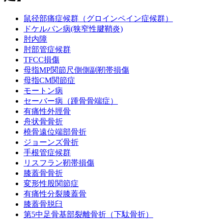
鼠径部痛症候群（グロインペイン症候群）
ドケルバン病(狭窄性腱鞘炎)
肘内障
肘部管症候群
TFCC損傷
母指MP関節尺側側副靭帯損傷
母指CM関節症
モートン病
セーバー病（踵骨骨端症）
有痛性外脛骨
舟状骨骨折
橈骨遠位端部骨折
ジョーンズ骨折
手根管症候群
リスフラン靭帯損傷
膝蓋骨骨折
変形性股関節症
有痛性分裂膝蓋骨
膝蓋骨脱臼
第5中足骨基部裂離骨折（下駄骨折）