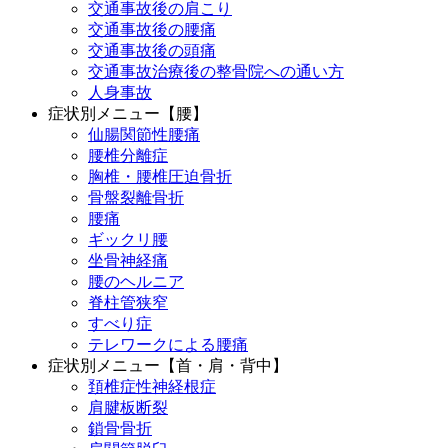
交通事故後の肩こり
交通事故後の腰痛
交通事故後の頭痛
交通事故治療後の整骨院への通い方
人身事故
症状別メニュー【腰】
仙腸関節性腰痛
腰椎分離症
胸椎・腰椎圧迫骨折
骨盤裂離骨折
腰痛
ギックリ腰
坐骨神経痛
腰のヘルニア
脊柱管狭窄
すべり症
テレワークによる腰痛
症状別メニュー【首・肩・背中】
頚椎症性神経根症
肩腱板断裂
鎖骨骨折