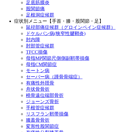
足底筋膜炎
股関節痛
足根洞症候群
症状別メニュー【手首・膝・股関節・足】
鼠径部痛症候群（グロインペイン症候群）
ドケルバン病(狭窄性腱鞘炎)
肘内障
肘部管症候群
TFCC損傷
母指MP関節尺側側副靭帯損傷
母指CM関節症
モートン病
セーバー病（踵骨骨端症）
有痛性外脛骨
舟状骨骨折
橈骨遠位端部骨折
ジョーンズ骨折
手根管症候群
リスフラン靭帯損傷
膝蓋骨骨折
変形性股関節症