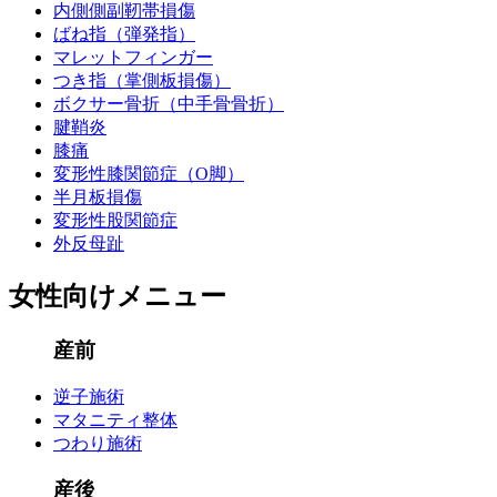
内側側副靭帯損傷
ばね指（弾発指）
マレットフィンガー
つき指（掌側板損傷）
ボクサー骨折（中手骨骨折）
腱鞘炎
膝痛
変形性膝関節症（O脚）
半月板損傷
変形性股関節症
外反母趾
女性向けメニュー
産前
逆子施術
マタニティ整体
つわり施術
産後