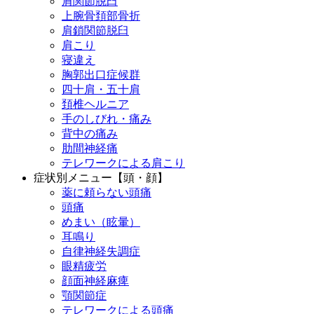
肩関節脱臼
上腕骨頚部骨折
肩鎖関節脱臼
肩こり
寝違え
胸郭出口症候群
四十肩・五十肩
頚椎ヘルニア
手のしびれ・痛み
背中の痛み
肋間神経痛
テレワークによる肩こり
症状別メニュー【頭・顔】
薬に頼らない頭痛
頭痛
めまい（眩暈）
耳鳴り
自律神経失調症
眼精疲労
顔面神経麻痺
顎関節症
テレワークによる頭痛