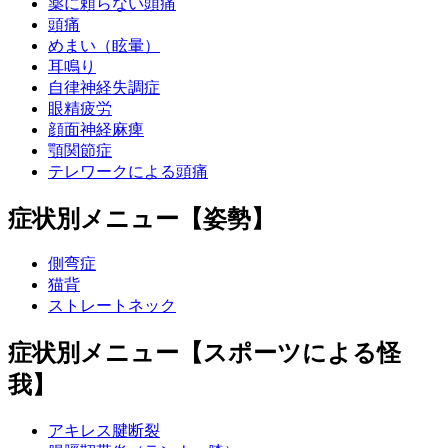
薬に頼らない頭痛
頭痛
めまい（眩暈）
耳鳴り
自律神経失調症
眼精疲労
顔面神経麻痺
顎関節症
テレワークによる頭痛
症状別メニュー【姿勢】
側弯症
猫背
ストレートネック
症状別メニュー【スポーツによる怪
我】
アキレス腱断裂