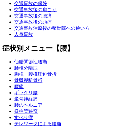
交通事故の保険
交通事故後の肩こり
交通事故後の腰痛
交通事故後の頭痛
交通事故治療後の整骨院への通い方
人身事故
症状別メニュー【腰】
仙腸関節性腰痛
腰椎分離症
胸椎・腰椎圧迫骨折
骨盤裂離骨折
腰痛
ギックリ腰
坐骨神経痛
腰のヘルニア
脊柱管狭窄
すべり症
テレワークによる腰痛