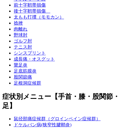
前十字靭帯損傷
後十字靭帯損傷
太もも打撲（モモカン）
捻挫
肉離れ
野球肘
ゴルフ肘
テニス肘
シンスプリント
成長痛・オスグット
鵞足炎
足底筋膜炎
股関節痛
足根洞症候群
症状別メニュー【手首・膝・股関節・
足】
鼠径部痛症候群（グロインペイン症候群）
ドケルバン病(狭窄性腱鞘炎)