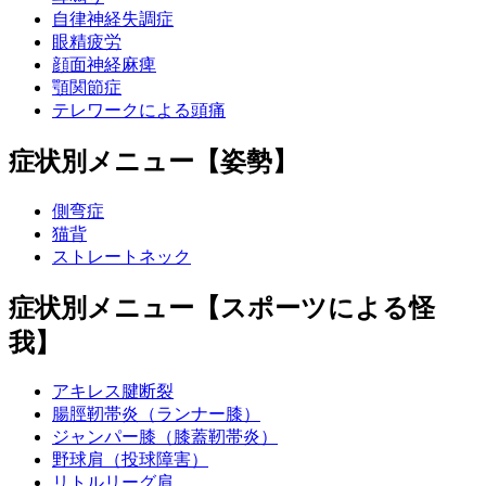
自律神経失調症
眼精疲労
顔面神経麻痺
顎関節症
テレワークによる頭痛
症状別メニュー【姿勢】
側弯症
猫背
ストレートネック
症状別メニュー【スポーツによる怪
我】
アキレス腱断裂
腸脛靭帯炎（ランナー膝）
ジャンパー膝（膝蓋靭帯炎）
野球肩（投球障害）
リトルリーグ肩