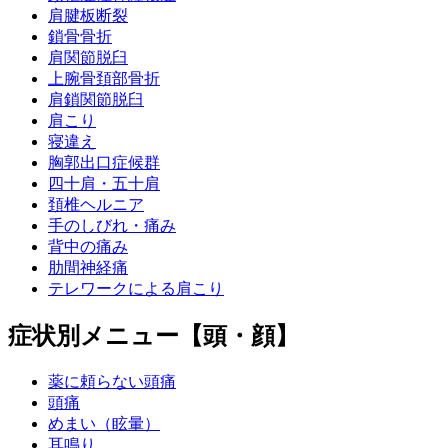
肩腱板断裂
鎖骨骨折
肩関節脱臼
上腕骨頚部骨折
肩鎖関節脱臼
肩こり
寝違え
胸郭出口症候群
四十肩・五十肩
頚椎ヘルニア
手のしびれ・痛み
背中の痛み
肋間神経痛
テレワークによる肩こり
症状別メニュー【頭・顔】
薬に頼らない頭痛
頭痛
めまい（眩暈）
耳鳴り