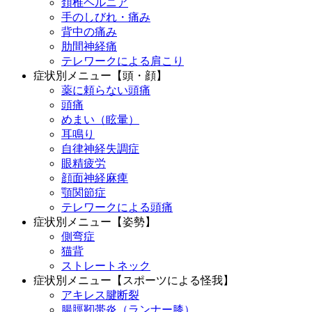
頚椎ヘルニア
手のしびれ・痛み
背中の痛み
肋間神経痛
テレワークによる肩こり
症状別メニュー【頭・顔】
薬に頼らない頭痛
頭痛
めまい（眩暈）
耳鳴り
自律神経失調症
眼精疲労
顔面神経麻痺
顎関節症
テレワークによる頭痛
症状別メニュー【姿勢】
側弯症
猫背
ストレートネック
症状別メニュー【スポーツによる怪我】
アキレス腱断裂
腸脛靭帯炎（ランナー膝）