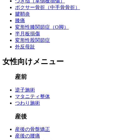
つき指（掌側板損傷）
ボクサー骨折（中手骨骨折）
腱鞘炎
膝痛
変形性膝関節症（O脚）
半月板損傷
変形性股関節症
外反母趾
女性向けメニュー
産前
逆子施術
マタニティ整体
つわり施術
産後
産後の骨盤矯正
産後の腰痛