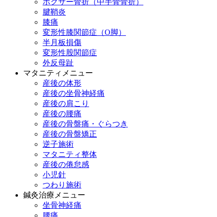
ボクサー骨折（中手骨骨折）
腱鞘炎
膝痛
変形性膝関節症（O脚）
半月板損傷
変形性股関節症
外反母趾
マタニティメニュー
産後の体形
産後の坐骨神経痛
産後の肩こり
産後の腰痛
産後の骨盤痛・ぐらつき
産後の骨盤矯正
逆子施術
マタニティ整体
産後の倦怠感
小児針
つわり施術
鍼灸治療メニュー
坐骨神経痛
腰痛