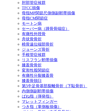
肘部管症候群
TFCC損傷
母指MP関節尺側側副靭帯損傷
母指CM関節症
モートン病
セーバー病（踵骨骨端症）
有痛性外脛骨
舟状骨骨折
橈骨遠位端部骨折
ジョーンズ骨折
手根管症候群
リスフラン靭帯損傷
膝蓋骨骨折
変形性股関節症
有痛性分裂膝蓋骨
膝蓋骨脱臼
第5中足骨基部裂離骨折（下駄骨折）
内側側副靭帯損傷
ばね指（弾発指）
マレットフィンガー
つき指（掌側板損傷）