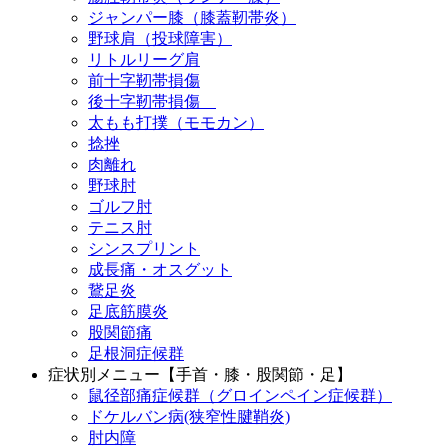
ジャンパー膝（膝蓋靭帯炎）
野球肩（投球障害）
リトルリーグ肩
前十字靭帯損傷
後十字靭帯損傷
太もも打撲（モモカン）
捻挫
肉離れ
野球肘
ゴルフ肘
テニス肘
シンスプリント
成長痛・オスグット
鵞足炎
足底筋膜炎
股関節痛
足根洞症候群
症状別メニュー【手首・膝・股関節・足】
鼠径部痛症候群（グロインペイン症候群）
ドケルバン病(狭窄性腱鞘炎)
肘内障