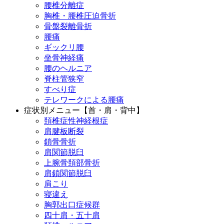
腰椎分離症
胸椎・腰椎圧迫骨折
骨盤裂離骨折
腰痛
ギックリ腰
坐骨神経痛
腰のヘルニア
脊柱管狭窄
すべり症
テレワークによる腰痛
症状別メニュー【首・肩・背中】
頚椎症性神経根症
肩腱板断裂
鎖骨骨折
肩関節脱臼
上腕骨頚部骨折
肩鎖関節脱臼
肩こり
寝違え
胸郭出口症候群
四十肩・五十肩