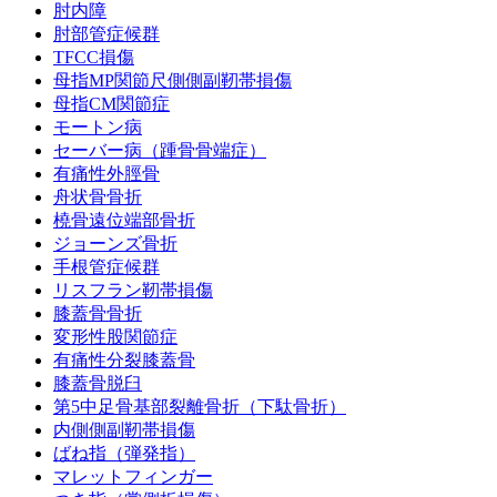
肘内障
肘部管症候群
TFCC損傷
母指MP関節尺側側副靭帯損傷
母指CM関節症
モートン病
セーバー病（踵骨骨端症）
有痛性外脛骨
舟状骨骨折
橈骨遠位端部骨折
ジョーンズ骨折
手根管症候群
リスフラン靭帯損傷
膝蓋骨骨折
変形性股関節症
有痛性分裂膝蓋骨
膝蓋骨脱臼
第5中足骨基部裂離骨折（下駄骨折）
内側側副靭帯損傷
ばね指（弾発指）
マレットフィンガー