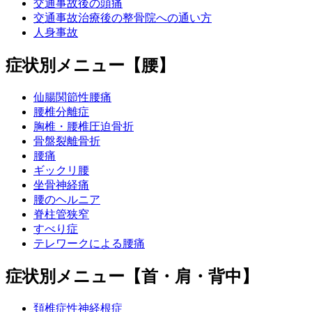
交通事故後の頭痛
交通事故治療後の整骨院への通い方
人身事故
症状別メニュー【腰】
仙腸関節性腰痛
腰椎分離症
胸椎・腰椎圧迫骨折
骨盤裂離骨折
腰痛
ギックリ腰
坐骨神経痛
腰のヘルニア
脊柱管狭窄
すべり症
テレワークによる腰痛
症状別メニュー【首・肩・背中】
頚椎症性神経根症