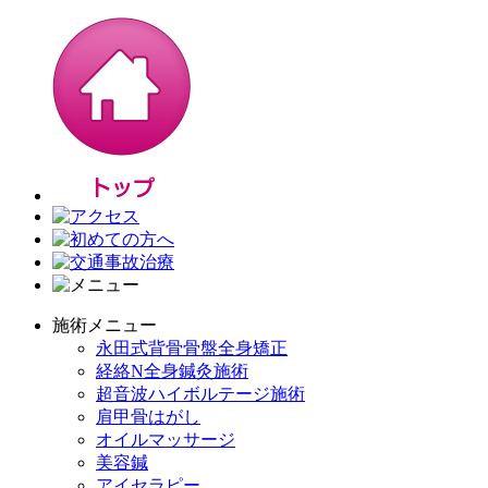
施術メニュー
永田式背骨骨盤全身矯正
経絡N全身鍼灸施術
超音波ハイボルテージ施術
肩甲骨はがし
オイルマッサージ
美容鍼
アイセラピー