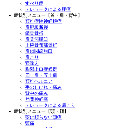
すべり症
テレワークによる腰痛
症状別メニュー【首・肩・背中】
頚椎症性神経根症
肩腱板断裂
鎖骨骨折
肩関節脱臼
上腕骨頚部骨折
肩鎖関節脱臼
肩こり
寝違え
胸郭出口症候群
四十肩・五十肩
頚椎ヘルニア
手のしびれ・痛み
背中の痛み
肋間神経痛
テレワークによる肩こり
症状別メニュー【頭・顔】
薬に頼らない頭痛
頭痛