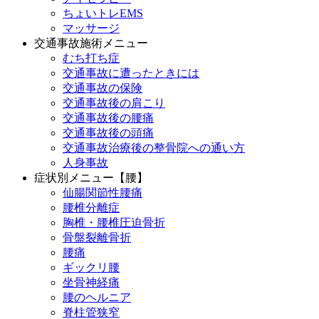
ちょいトレEMS
マッサージ
交通事故施術メニュー
むち打ち症
交通事故に遭ったときには
交通事故の保険
交通事故後の肩こり
交通事故後の腰痛
交通事故後の頭痛
交通事故治療後の整骨院への通い方
人身事故
症状別メニュー【腰】
仙腸関節性腰痛
腰椎分離症
胸椎・腰椎圧迫骨折
骨盤裂離骨折
腰痛
ギックリ腰
坐骨神経痛
腰のヘルニア
脊柱管狭窄