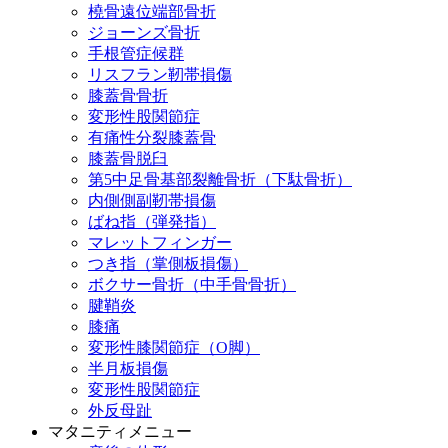
橈骨遠位端部骨折
ジョーンズ骨折
手根管症候群
リスフラン靭帯損傷
膝蓋骨骨折
変形性股関節症
有痛性分裂膝蓋骨
膝蓋骨脱臼
第5中足骨基部裂離骨折（下駄骨折）
内側側副靭帯損傷
ばね指（弾発指）
マレットフィンガー
つき指（掌側板損傷）
ボクサー骨折（中手骨骨折）
腱鞘炎
膝痛
変形性膝関節症（O脚）
半月板損傷
変形性股関節症
外反母趾
マタニティメニュー