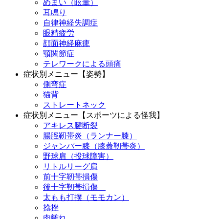
めまい（眩暈）
耳鳴り
自律神経失調症
眼精疲労
顔面神経麻痺
顎関節症
テレワークによる頭痛
症状別メニュー【姿勢】
側弯症
猫背
ストレートネック
症状別メニュー【スポーツによる怪我】
アキレス腱断裂
腸脛靭帯炎（ランナー膝）
ジャンパー膝（膝蓋靭帯炎）
野球肩（投球障害）
リトルリーグ肩
前十字靭帯損傷
後十字靭帯損傷
太もも打撲（モモカン）
捻挫
肉離れ