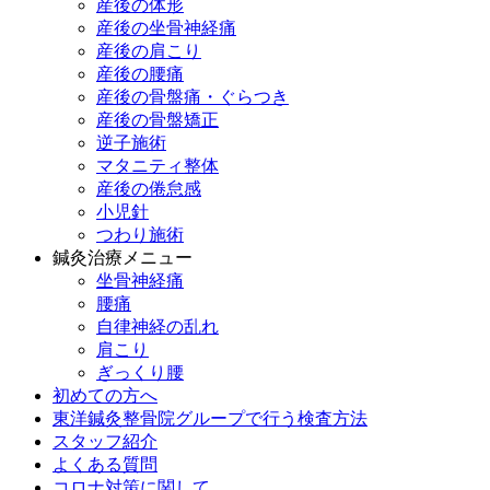
産後の体形
産後の坐骨神経痛
産後の肩こり
産後の腰痛
産後の骨盤痛・ぐらつき
産後の骨盤矯正
逆子施術
マタニティ整体
産後の倦怠感
小児針
つわり施術
鍼灸治療メニュー
坐骨神経痛
腰痛
自律神経の乱れ
肩こり
ぎっくり腰
初めての方へ
東洋鍼灸整骨院グループで行う検査方法
スタッフ紹介
よくある質問
コロナ対策に関して