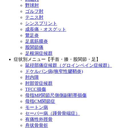
野球肘
ゴルフ肘
テニス肘
シンスプリント
成長痛・オスグット
鵞足炎
足底筋膜炎
股関節痛
足根洞症候群
症状別メニュー【手首・膝・股関節・足】
鼠径部痛症候群（グロインペイン症候群）
ドケルバン病(狭窄性腱鞘炎)
肘内障
肘部管症候群
TFCC損傷
母指MP関節尺側側副靭帯損傷
母指CM関節症
モートン病
セーバー病（踵骨骨端症）
有痛性外脛骨
舟状骨骨折