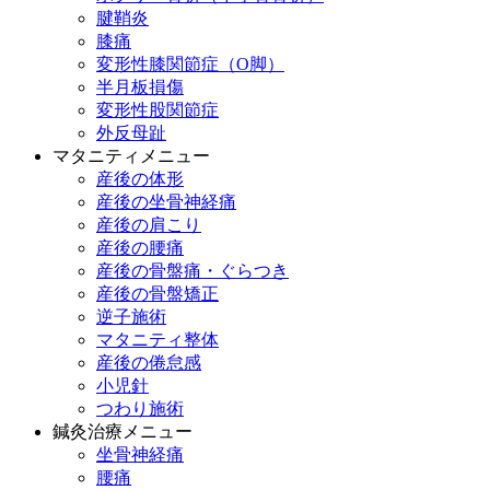
腱鞘炎
膝痛
変形性膝関節症（O脚）
半月板損傷
変形性股関節症
外反母趾
マタニティメニュー
産後の体形
産後の坐骨神経痛
産後の肩こり
産後の腰痛
産後の骨盤痛・ぐらつき
産後の骨盤矯正
逆子施術
マタニティ整体
産後の倦怠感
小児針
つわり施術
鍼灸治療メニュー
坐骨神経痛
腰痛