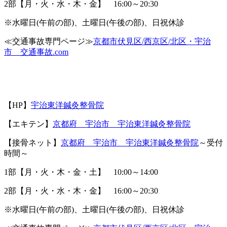
2
部【月・火・水・木・金】
16:00
～
20:30
※
水曜日
(
午前の部
)
、土曜日
(
午後の部
)
、日祝休診
≪
交通事故専門ページ≫
京都市伏見区
/
西京区
/
北区・宇治
市 交通事故
.com
【
HP
】
宇治東洋鍼灸整骨院
【エキテン】
京都府 宇治市 宇治東洋鍼灸整骨院
【接骨ネット】
京都府 宇治市 宇治東洋鍼灸整骨院
～受付
時間～
1
部【月・火・木・金・土】
10:00
～
14:00
2
部【月・火・水・木・金】
16:00
～
20:30
※
水曜日
(
午前の部
)
、土曜日
(
午後の部
)
、日祝休診