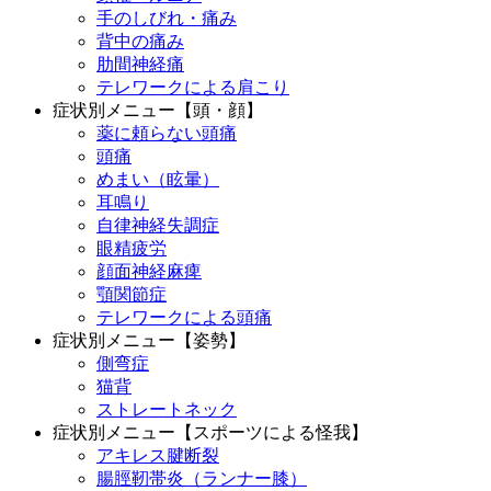
手のしびれ・痛み
背中の痛み
肋間神経痛
テレワークによる肩こり
症状別メニュー【頭・顔】
薬に頼らない頭痛
頭痛
めまい（眩暈）
耳鳴り
自律神経失調症
眼精疲労
顔面神経麻痺
顎関節症
テレワークによる頭痛
症状別メニュー【姿勢】
側弯症
猫背
ストレートネック
症状別メニュー【スポーツによる怪我】
アキレス腱断裂
腸脛靭帯炎（ランナー膝）