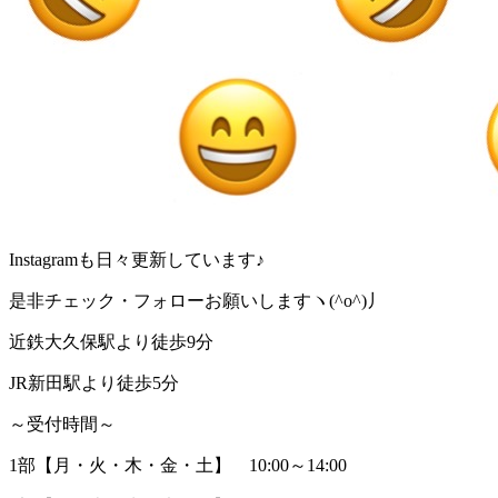
Instagram
も日々更新しています♪
是非チェック・フォローお願いしますヽ
(^o^)
丿
近鉄大久保駅より徒歩
9
分
JR
新田駅より徒歩
5
分
～受付時間～
1
部【月・火・木・金・土】
10:00
～
14:00