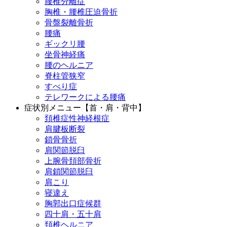
腰椎分離症
胸椎・腰椎圧迫骨折
骨盤裂離骨折
腰痛
ギックリ腰
坐骨神経痛
腰のヘルニア
脊柱管狭窄
すべり症
テレワークによる腰痛
症状別メニュー【首・肩・背中】
頚椎症性神経根症
肩腱板断裂
鎖骨骨折
肩関節脱臼
上腕骨頚部骨折
肩鎖関節脱臼
肩こり
寝違え
胸郭出口症候群
四十肩・五十肩
頚椎ヘルニア