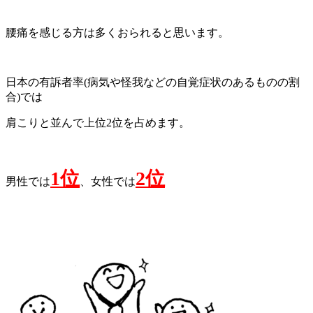
腰痛を感じる方は多くおられると思います。
日本の有訴者率
(
病気や怪我などの自覚症状のあるものの割
合
)
では
肩こりと並んで上位
2
位を占めます。
1
位
2
位
男性では
、女性では