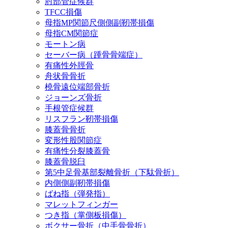
肘部管症候群
TFCC損傷
母指MP関節尺側側副靭帯損傷
母指CM関節症
モートン病
セーバー病（踵骨骨端症）
有痛性外脛骨
舟状骨骨折
橈骨遠位端部骨折
ジョーンズ骨折
手根管症候群
リスフラン靭帯損傷
膝蓋骨骨折
変形性股関節症
有痛性分裂膝蓋骨
膝蓋骨脱臼
第5中足骨基部裂離骨折（下駄骨折）
内側側副靭帯損傷
ばね指（弾発指）
マレットフィンガー
つき指（掌側板損傷）
ボクサー骨折（中手骨骨折）