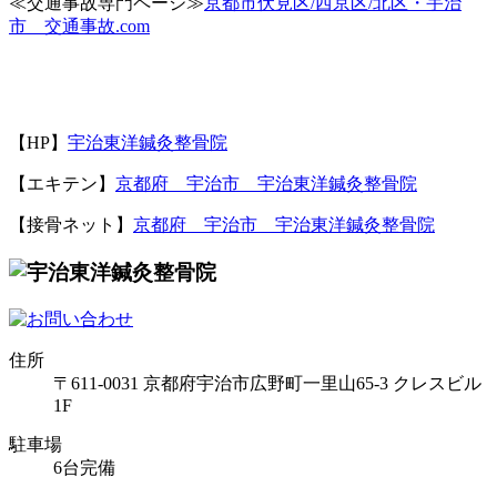
≪
交通事故専門ページ≫
京都市伏見区
/
西京区
/
北区・宇治
市 交通事故
.com
【
HP
】
宇治東洋鍼灸整骨院
【エキテン】
京都府 宇治市 宇治東洋鍼灸整骨院
【接骨ネット】
京都府 宇治市 宇治東洋鍼灸整骨院
住所
〒611-0031 京都府宇治市広野町一里山65-3 クレスビル
1F
駐車場
6台完備