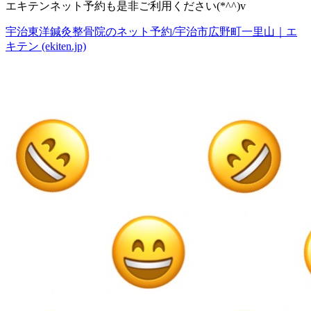
エキテンネット予約も是非ご利用ください
(*^^)v
宇治東洋鍼灸整骨院のネット予約
/
宇治市広野町一里山｜エ
キテン
(ekiten.jp)