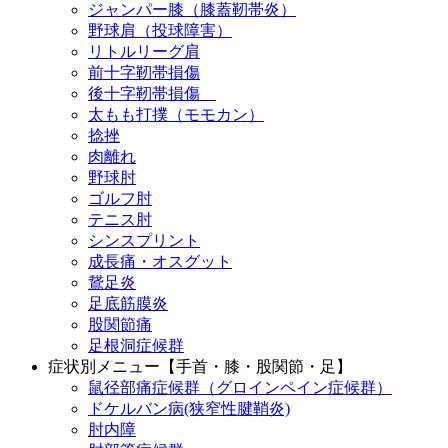
ジャンパー膝（膝蓋靭帯炎）
野球肩（投球障害）
リトルリーグ肩
前十字靭帯損傷
後十字靭帯損傷
太もも打撲（モモカン）
捻挫
肉離れ
野球肘
ゴルフ肘
テニス肘
シンスプリント
成長痛・オスグット
鵞足炎
足底筋膜炎
股関節痛
足根洞症候群
症状別メニュー【手首・膝・股関節・足】
鼠径部痛症候群（グロインペイン症候群）
ドケルバン病(狭窄性腱鞘炎)
肘内障