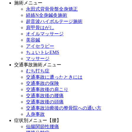
施術メニュー
永田式背骨骨盤全身矯正
経絡N全身鍼灸施術
超音波ハイボルテージ施術
肩甲骨はがし
オイルマッサージ
美容鍼
アイセラピー
ちょいトレEMS
マッサージ
交通事故施術メニュー
むち打ち症
交通事故に遭ったときには
交通事故の保険
交通事故後の肩こり
交通事故後の腰痛
交通事故後の頭痛
交通事故治療後の整骨院への通い方
人身事故
症状別メニュー【腰】
仙腸関節性腰痛