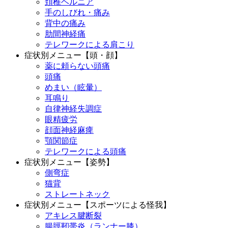
頚椎ヘルニア
手のしびれ・痛み
背中の痛み
肋間神経痛
テレワークによる肩こり
症状別メニュー【頭・顔】
薬に頼らない頭痛
頭痛
めまい（眩暈）
耳鳴り
自律神経失調症
眼精疲労
顔面神経麻痺
顎関節症
テレワークによる頭痛
症状別メニュー【姿勢】
側弯症
猫背
ストレートネック
症状別メニュー【スポーツによる怪我】
アキレス腱断裂
腸脛靭帯炎（ランナー膝）