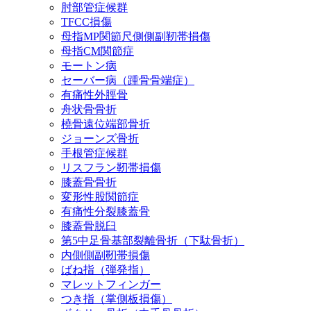
肘部管症候群
TFCC損傷
母指MP関節尺側側副靭帯損傷
母指CM関節症
モートン病
セーバー病（踵骨骨端症）
有痛性外脛骨
舟状骨骨折
橈骨遠位端部骨折
ジョーンズ骨折
手根管症候群
リスフラン靭帯損傷
膝蓋骨骨折
変形性股関節症
有痛性分裂膝蓋骨
膝蓋骨脱臼
第5中足骨基部裂離骨折（下駄骨折）
内側側副靭帯損傷
ばね指（弾発指）
マレットフィンガー
つき指（掌側板損傷）