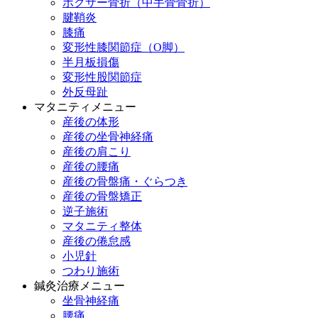
ボクサー骨折（中手骨骨折）
腱鞘炎
膝痛
変形性膝関節症（O脚）
半月板損傷
変形性股関節症
外反母趾
マタニティメニュー
産後の体形
産後の坐骨神経痛
産後の肩こり
産後の腰痛
産後の骨盤痛・ぐらつき
産後の骨盤矯正
逆子施術
マタニティ整体
産後の倦怠感
小児針
つわり施術
鍼灸治療メニュー
坐骨神経痛
腰痛