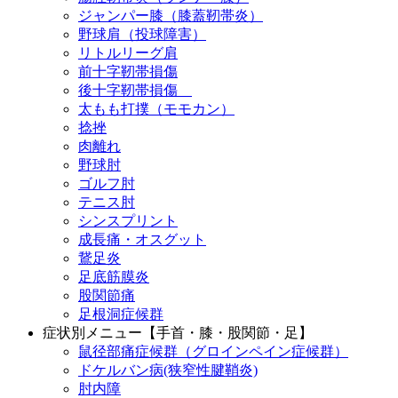
ジャンパー膝（膝蓋靭帯炎）
野球肩（投球障害）
リトルリーグ肩
前十字靭帯損傷
後十字靭帯損傷
太もも打撲（モモカン）
捻挫
肉離れ
野球肘
ゴルフ肘
テニス肘
シンスプリント
成長痛・オスグット
鵞足炎
足底筋膜炎
股関節痛
足根洞症候群
症状別メニュー【手首・膝・股関節・足】
鼠径部痛症候群（グロインペイン症候群）
ドケルバン病(狭窄性腱鞘炎)
肘内障