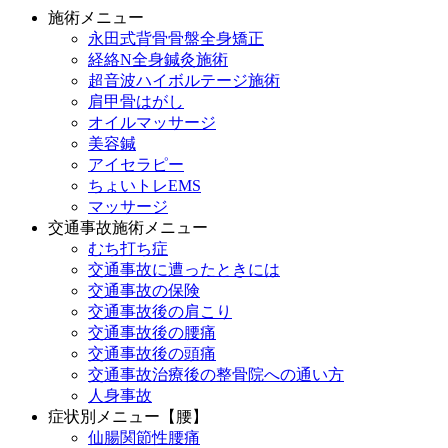
施術メニュー
永田式背骨骨盤全身矯正
経絡N全身鍼灸施術
超音波ハイボルテージ施術
肩甲骨はがし
オイルマッサージ
美容鍼
アイセラピー
ちょいトレEMS
マッサージ
交通事故施術メニュー
むち打ち症
交通事故に遭ったときには
交通事故の保険
交通事故後の肩こり
交通事故後の腰痛
交通事故後の頭痛
交通事故治療後の整骨院への通い方
人身事故
症状別メニュー【腰】
仙腸関節性腰痛