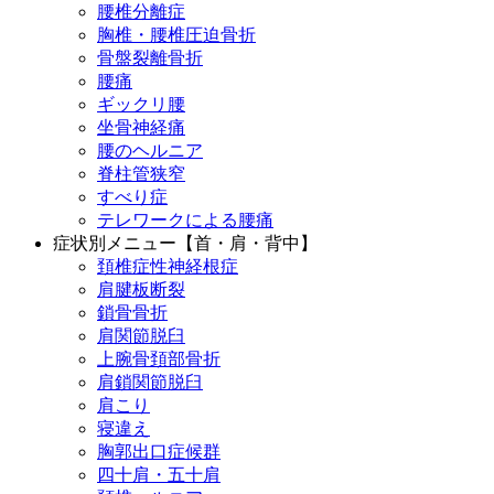
腰椎分離症
胸椎・腰椎圧迫骨折
骨盤裂離骨折
腰痛
ギックリ腰
坐骨神経痛
腰のヘルニア
脊柱管狭窄
すべり症
テレワークによる腰痛
症状別メニュー【首・肩・背中】
頚椎症性神経根症
肩腱板断裂
鎖骨骨折
肩関節脱臼
上腕骨頚部骨折
肩鎖関節脱臼
肩こり
寝違え
胸郭出口症候群
四十肩・五十肩