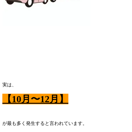
実は、
【
10
月〜
12
月】
が最も多く発生すると言われています。