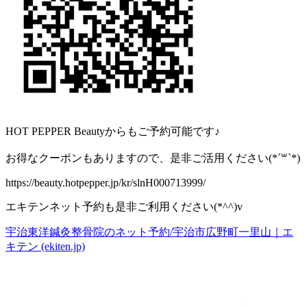
HOT PEPPER Beauty
からもご予約可能です♪
お得なクーポンもありますので、是非ご活用ください
(*´
꒳
`*)
https://beauty.hotpepper.jp/kr/slnH000713999/
エキテンネット予約も是非ご利用ください
(*^^)v
宇治東洋鍼灸整骨院のネット予約
/
宇治市広野町一里山｜エ
キテン
(ekiten.jp)