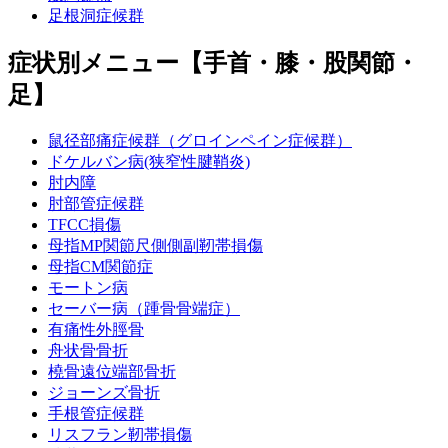
足根洞症候群
症状別メニュー【手首・膝・股関節・
足】
鼠径部痛症候群（グロインペイン症候群）
ドケルバン病(狭窄性腱鞘炎)
肘内障
肘部管症候群
TFCC損傷
母指MP関節尺側側副靭帯損傷
母指CM関節症
モートン病
セーバー病（踵骨骨端症）
有痛性外脛骨
舟状骨骨折
橈骨遠位端部骨折
ジョーンズ骨折
手根管症候群
リスフラン靭帯損傷