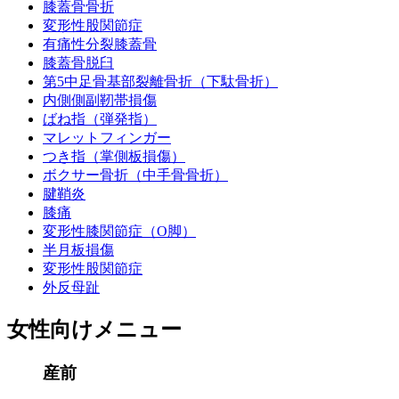
膝蓋骨骨折
変形性股関節症
有痛性分裂膝蓋骨
膝蓋骨脱臼
第5中足骨基部裂離骨折（下駄骨折）
内側側副靭帯損傷
ばね指（弾発指）
マレットフィンガー
つき指（掌側板損傷）
ボクサー骨折（中手骨骨折）
腱鞘炎
膝痛
変形性膝関節症（O脚）
半月板損傷
変形性股関節症
外反母趾
女性向けメニュー
産前