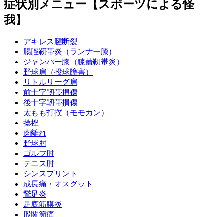
症状別メニュー【スポーツによる怪
我】
アキレス腱断裂
腸脛靭帯炎（ランナー膝）
ジャンパー膝（膝蓋靭帯炎）
野球肩（投球障害）
リトルリーグ肩
前十字靭帯損傷
後十字靭帯損傷
太もも打撲（モモカン）
捻挫
肉離れ
野球肘
ゴルフ肘
テニス肘
シンスプリント
成長痛・オスグット
鵞足炎
足底筋膜炎
股関節痛