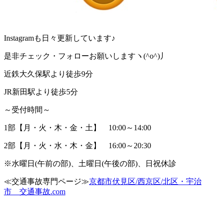
Instagram
も日々更新しています♪
是非チェック・フォローお願いしますヽ
(^o^)
丿
近鉄大久保駅より徒歩
9
分
JR
新田駅より徒歩
5
分
～受付時間～
1
部【月・火・木・金・土】
10:00
～
14:00
2
部【月・火・水・木・金】
16:00
～
20:30
※
水曜日
(
午前の部
)
、土曜日
(
午後の部
)
、日祝休診
≪
交通事故専門ページ≫
京都市伏見区
/
西京区
/
北区・宇治
市 交通事故
.com