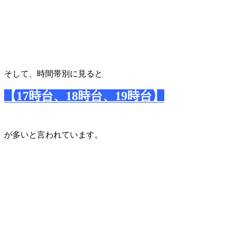
そして、時間帯別に見ると
【
17
時台、
18
時台、
19
時台】
が多いと言われています。