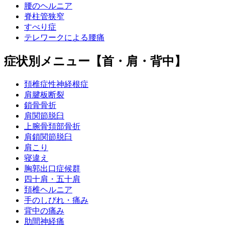
腰のヘルニア
脊柱管狭窄
すべり症
テレワークによる腰痛
症状別メニュー【首・肩・背中】
頚椎症性神経根症
肩腱板断裂
鎖骨骨折
肩関節脱臼
上腕骨頚部骨折
肩鎖関節脱臼
肩こり
寝違え
胸郭出口症候群
四十肩・五十肩
頚椎ヘルニア
手のしびれ・痛み
背中の痛み
肋間神経痛