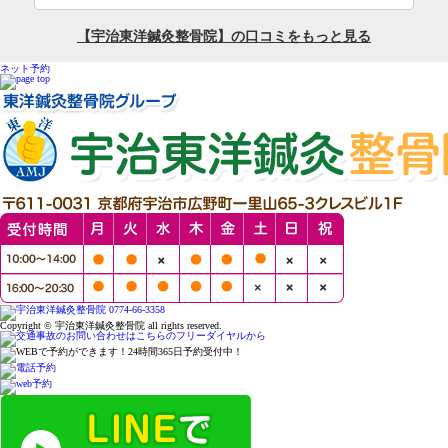
ネット予約
Copyright © 宇治東洋鍼灸整骨院 all rights reserved.