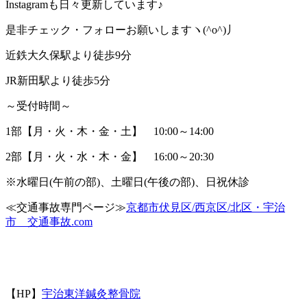
Instagram
も日々更新しています♪
是非チェック・フォローお願いしますヽ
(^o^)
丿
近鉄大久保駅より徒歩
9
分
JR
新田駅より徒歩
5
分
～受付時間～
1
部【月・火・木・金・土】
10:00
～
14:00
2
部【月・火・水・木・金】
16:00
～
20:30
※
水曜日
(
午前の部
)
、土曜日
(
午後の部
)
、日祝休診
≪
交通事故専門ページ≫
京都市伏見区
/
西京区
/
北区・宇治
市 交通事故
.com
【
HP
】
宇治東洋鍼灸整骨院