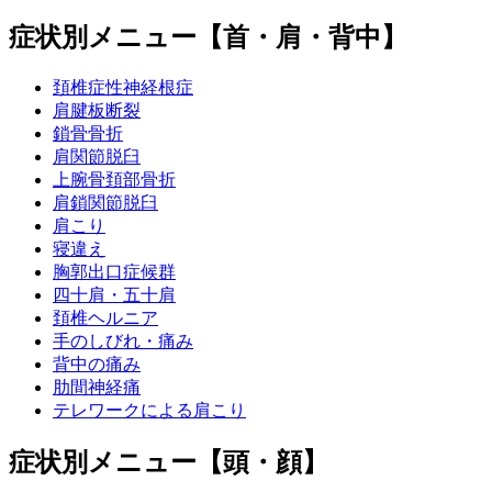
症状別メニュー【首・肩・背中】
頚椎症性神経根症
肩腱板断裂
鎖骨骨折
肩関節脱臼
上腕骨頚部骨折
肩鎖関節脱臼
肩こり
寝違え
胸郭出口症候群
四十肩・五十肩
頚椎ヘルニア
手のしびれ・痛み
背中の痛み
肋間神経痛
テレワークによる肩こり
症状別メニュー【頭・顔】