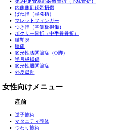
第5中足骨基部裂離骨折（下駄骨折）
内側側副靭帯損傷
ばね指（弾発指）
マレットフィンガー
つき指（掌側板損傷）
ボクサー骨折（中手骨骨折）
腱鞘炎
膝痛
変形性膝関節症（O脚）
半月板損傷
変形性股関節症
外反母趾
女性向けメニュー
産前
逆子施術
マタニティ整体
つわり施術