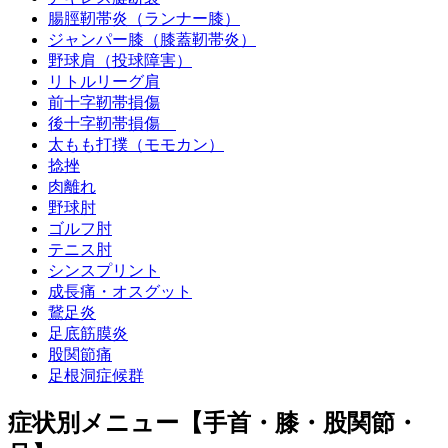
腸脛靭帯炎（ランナー膝）
ジャンパー膝（膝蓋靭帯炎）
野球肩（投球障害）
リトルリーグ肩
前十字靭帯損傷
後十字靭帯損傷
太もも打撲（モモカン）
捻挫
肉離れ
野球肘
ゴルフ肘
テニス肘
シンスプリント
成長痛・オスグット
鵞足炎
足底筋膜炎
股関節痛
足根洞症候群
症状別メニュー【手首・膝・股関節・