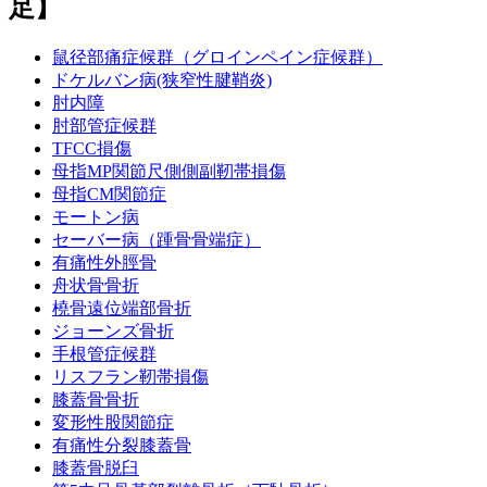
足】
鼠径部痛症候群（グロインペイン症候群）
ドケルバン病(狭窄性腱鞘炎)
肘内障
肘部管症候群
TFCC損傷
母指MP関節尺側側副靭帯損傷
母指CM関節症
モートン病
セーバー病（踵骨骨端症）
有痛性外脛骨
舟状骨骨折
橈骨遠位端部骨折
ジョーンズ骨折
手根管症候群
リスフラン靭帯損傷
膝蓋骨骨折
変形性股関節症
有痛性分裂膝蓋骨
膝蓋骨脱臼