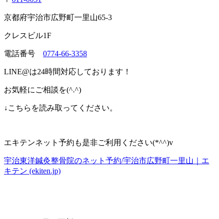
京都府宇治市広野町一里山
65-3
クレスビル
1F
電話番号
0774-66-3358
LINE@
は
24
時間対応しております！
お気軽にご相談を
(^.^)
↓
こちらを読み取ってください。
エキテンネット予約も是非ご利用ください
(*^^)v
宇治東洋鍼灸整骨院のネット予約
/
宇治市広野町一里山｜エ
キテン
(ekiten.jp)