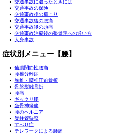
交通事故に遭ったときには
交通事故の保険
交通事故後の肩こり
交通事故後の腰痛
交通事故後の頭痛
交通事故治療後の整骨院への通い方
人身事故
症状別メニュー【腰】
仙腸関節性腰痛
腰椎分離症
胸椎・腰椎圧迫骨折
骨盤裂離骨折
腰痛
ギックリ腰
坐骨神経痛
腰のヘルニア
脊柱管狭窄
すべり症
テレワークによる腰痛