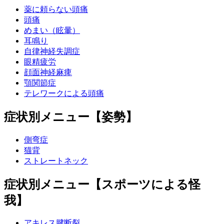
薬に頼らない頭痛
頭痛
めまい（眩暈）
耳鳴り
自律神経失調症
眼精疲労
顔面神経麻痺
顎関節症
テレワークによる頭痛
症状別メニュー【姿勢】
側弯症
猫背
ストレートネック
症状別メニュー【スポーツによる怪
我】
アキレス腱断裂