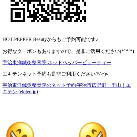
HOT PEPPER Beautyからもご予約可能です♪
お得なクーポンもありますので、是非ご活用ください(*´꒳`*)
宇治東洋鍼灸整骨院 ホットペッパービューティー
エキテンネット予約も是非ご利用ください(*^^)v
宇治東洋鍼灸整骨院のネット予約/宇治市広野町一里山｜エ
キテン (ekiten.jp)