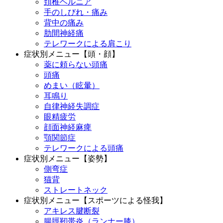
頚椎ヘルニア
手のしびれ・痛み
背中の痛み
肋間神経痛
テレワークによる肩こり
症状別メニュー【頭・顔】
薬に頼らない頭痛
頭痛
めまい（眩暈）
耳鳴り
自律神経失調症
眼精疲労
顔面神経麻痺
顎関節症
テレワークによる頭痛
症状別メニュー【姿勢】
側弯症
猫背
ストレートネック
症状別メニュー【スポーツによる怪我】
アキレス腱断裂
腸脛靭帯炎（ランナー膝）