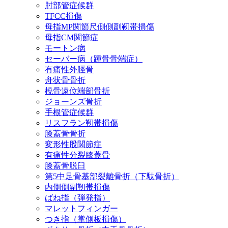
肘部管症候群
TFCC損傷
母指MP関節尺側側副靭帯損傷
母指CM関節症
モートン病
セーバー病（踵骨骨端症）
有痛性外脛骨
舟状骨骨折
橈骨遠位端部骨折
ジョーンズ骨折
手根管症候群
リスフラン靭帯損傷
膝蓋骨骨折
変形性股関節症
有痛性分裂膝蓋骨
膝蓋骨脱臼
第5中足骨基部裂離骨折（下駄骨折）
内側側副靭帯損傷
ばね指（弾発指）
マレットフィンガー
つき指（掌側板損傷）