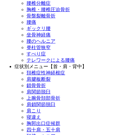
腰椎分離症
胸椎・腰椎圧迫骨折
骨盤裂離骨折
腰痛
ギックリ腰
坐骨神経痛
腰のヘルニア
脊柱管狭窄
すべり症
テレワークによる腰痛
症状別メニュー【首・肩・背中】
頚椎症性神経根症
肩腱板断裂
鎖骨骨折
肩関節脱臼
上腕骨頚部骨折
肩鎖関節脱臼
肩こり
寝違え
胸郭出口症候群
四十肩・五十肩