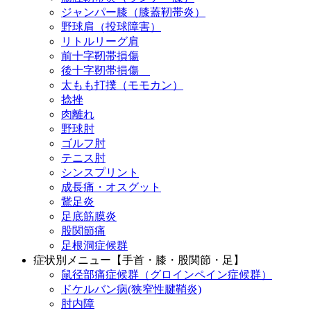
ジャンパー膝（膝蓋靭帯炎）
野球肩（投球障害）
リトルリーグ肩
前十字靭帯損傷
後十字靭帯損傷
太もも打撲（モモカン）
捻挫
肉離れ
野球肘
ゴルフ肘
テニス肘
シンスプリント
成長痛・オスグット
鵞足炎
足底筋膜炎
股関節痛
足根洞症候群
症状別メニュー【手首・膝・股関節・足】
鼠径部痛症候群（グロインペイン症候群）
ドケルバン病(狭窄性腱鞘炎)
肘内障