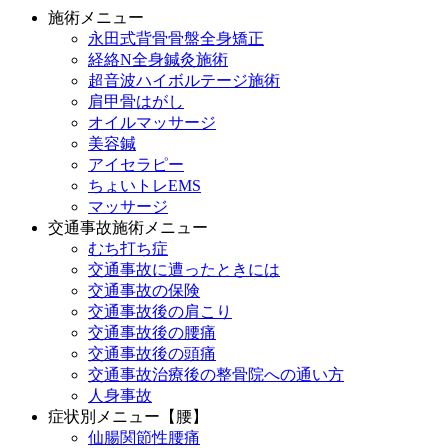
施術メニュー
永田式背骨骨盤全身矯正
経絡N全身鍼灸施術
超音波ハイボルテージ施術
肩甲骨はがし
オイルマッサージ
美容鍼
アイセラピー
ちょいトレEMS
マッサージ
交通事故施術メニュー
むち打ち症
交通事故に遭ったときには
交通事故の保険
交通事故後の肩こり
交通事故後の腰痛
交通事故後の頭痛
交通事故治療後の整骨院への通い方
人身事故
症状別メニュー【腰】
仙腸関節性腰痛