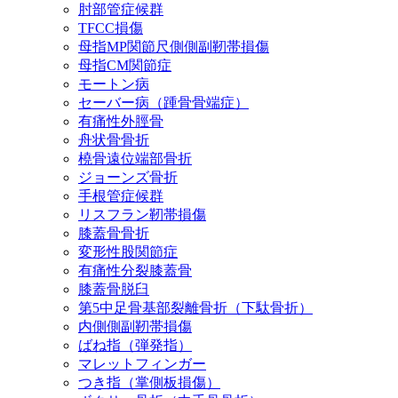
肘部管症候群
TFCC損傷
母指MP関節尺側側副靭帯損傷
母指CM関節症
モートン病
セーバー病（踵骨骨端症）
有痛性外脛骨
舟状骨骨折
橈骨遠位端部骨折
ジョーンズ骨折
手根管症候群
リスフラン靭帯損傷
膝蓋骨骨折
変形性股関節症
有痛性分裂膝蓋骨
膝蓋骨脱臼
第5中足骨基部裂離骨折（下駄骨折）
内側側副靭帯損傷
ばね指（弾発指）
マレットフィンガー
つき指（掌側板損傷）