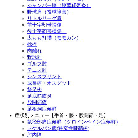
ジャンパー膝（膝蓋靭帯炎）
野球肩（投球障害）
リトルリーグ肩
前十字靭帯損傷
後十字靭帯損傷
太もも打撲（モモカン）
捻挫
肉離れ
野球肘
ゴルフ肘
テニス肘
シンスプリント
成長痛・オスグット
鵞足炎
足底筋膜炎
股関節痛
足根洞症候群
症状別メニュー【手首・膝・股関節・足】
鼠径部痛症候群（グロインペイン症候群）
ドケルバン病(狭窄性腱鞘炎)
肘内障