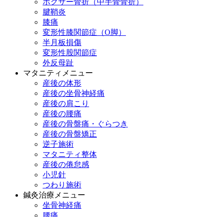
ボクサー骨折（中手骨骨折）
腱鞘炎
膝痛
変形性膝関節症（O脚）
半月板損傷
変形性股関節症
外反母趾
マタニティメニュー
産後の体形
産後の坐骨神経痛
産後の肩こり
産後の腰痛
産後の骨盤痛・ぐらつき
産後の骨盤矯正
逆子施術
マタニティ整体
産後の倦怠感
小児針
つわり施術
鍼灸治療メニュー
坐骨神経痛
腰痛