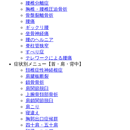
腰椎分離症
胸椎・腰椎圧迫骨折
骨盤裂離骨折
腰痛
ギックリ腰
坐骨神経痛
腰のヘルニア
脊柱管狭窄
すべり症
テレワークによる腰痛
症状別メニュー【首・肩・背中】
頚椎症性神経根症
肩腱板断裂
鎖骨骨折
肩関節脱臼
上腕骨頚部骨折
肩鎖関節脱臼
肩こり
寝違え
胸郭出口症候群
四十肩・五十肩