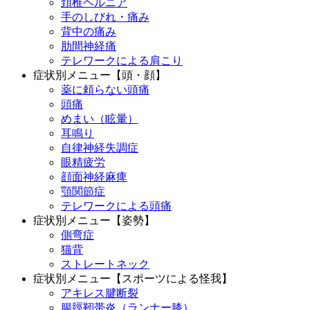
頚椎ヘルニア
手のしびれ・痛み
背中の痛み
肋間神経痛
テレワークによる肩こり
症状別メニュー【頭・顔】
薬に頼らない頭痛
頭痛
めまい（眩暈）
耳鳴り
自律神経失調症
眼精疲労
顔面神経麻痺
顎関節症
テレワークによる頭痛
症状別メニュー【姿勢】
側弯症
猫背
ストレートネック
症状別メニュー【スポーツによる怪我】
アキレス腱断裂
腸脛靭帯炎（ランナー膝）