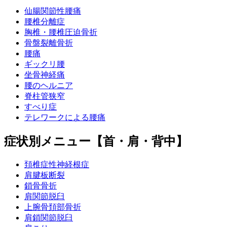
仙腸関節性腰痛
腰椎分離症
胸椎・腰椎圧迫骨折
骨盤裂離骨折
腰痛
ギックリ腰
坐骨神経痛
腰のヘルニア
脊柱管狭窄
すべり症
テレワークによる腰痛
症状別メニュー【首・肩・背中】
頚椎症性神経根症
肩腱板断裂
鎖骨骨折
肩関節脱臼
上腕骨頚部骨折
肩鎖関節脱臼