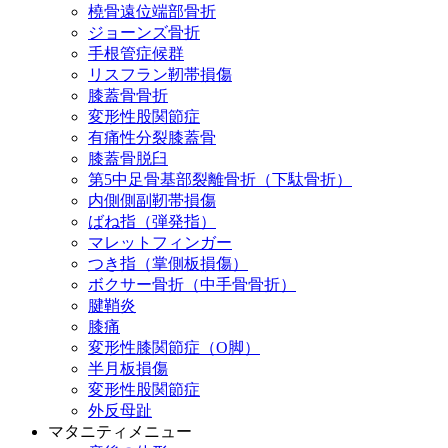
橈骨遠位端部骨折
ジョーンズ骨折
手根管症候群
リスフラン靭帯損傷
膝蓋骨骨折
変形性股関節症
有痛性分裂膝蓋骨
膝蓋骨脱臼
第5中足骨基部裂離骨折（下駄骨折）
内側側副靭帯損傷
ばね指（弾発指）
マレットフィンガー
つき指（掌側板損傷）
ボクサー骨折（中手骨骨折）
腱鞘炎
膝痛
変形性膝関節症（O脚）
半月板損傷
変形性股関節症
外反母趾
マタニティメニュー