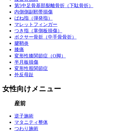
第5中足骨基部裂離骨折（下駄骨折）
内側側副靭帯損傷
ばね指（弾発指）
マレットフィンガー
つき指（掌側板損傷）
ボクサー骨折（中手骨骨折）
腱鞘炎
膝痛
変形性膝関節症（O脚）
半月板損傷
変形性股関節症
外反母趾
女性向けメニュー
産前
逆子施術
マタニティ整体
つわり施術