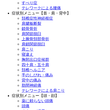
すべり症
テレワークによる腰痛
症状別メニュー【首・肩・背中】
頚椎症性神経根症
肩腱板断裂
鎖骨骨折
肩関節脱臼
上腕骨頚部骨折
肩鎖関節脱臼
肩こり
寝違え
胸郭出口症候群
四十肩・五十肩
頚椎ヘルニア
手のしびれ・痛み
背中の痛み
肋間神経痛
テレワークによる肩こり
症状別メニュー【頭・顔】
薬に頼らない頭痛
頭痛