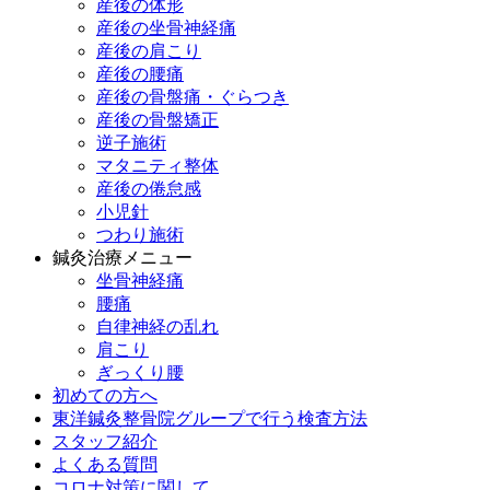
産後の体形
産後の坐骨神経痛
産後の肩こり
産後の腰痛
産後の骨盤痛・ぐらつき
産後の骨盤矯正
逆子施術
マタニティ整体
産後の倦怠感
小児針
つわり施術
鍼灸治療メニュー
坐骨神経痛
腰痛
自律神経の乱れ
肩こり
ぎっくり腰
初めての方へ
東洋鍼灸整骨院グループで行う検査方法
スタッフ紹介
よくある質問
コロナ対策に関して