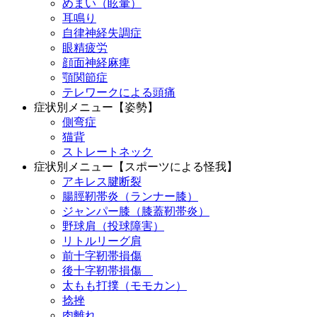
めまい（眩暈）
耳鳴り
自律神経失調症
眼精疲労
顔面神経麻痺
顎関節症
テレワークによる頭痛
症状別メニュー【姿勢】
側弯症
猫背
ストレートネック
症状別メニュー【スポーツによる怪我】
アキレス腱断裂
腸脛靭帯炎（ランナー膝）
ジャンパー膝（膝蓋靭帯炎）
野球肩（投球障害）
リトルリーグ肩
前十字靭帯損傷
後十字靭帯損傷
太もも打撲（モモカン）
捻挫
肉離れ