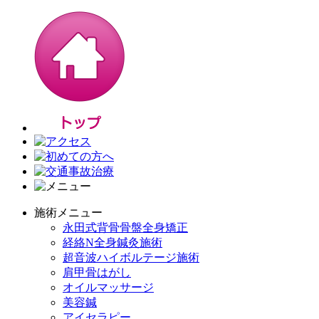
施術メニュー
永田式背骨骨盤全身矯正
経絡N全身鍼灸施術
超音波ハイボルテージ施術
肩甲骨はがし
オイルマッサージ
美容鍼
アイセラピー