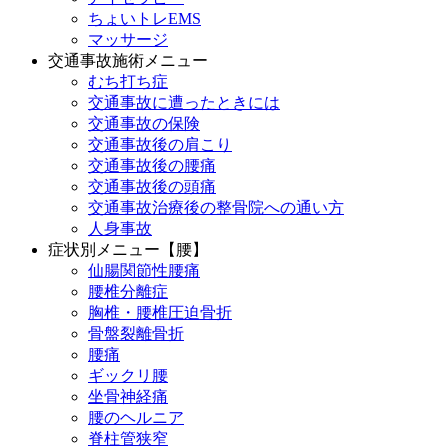
ちょいトレEMS
マッサージ
交通事故施術メニュー
むち打ち症
交通事故に遭ったときには
交通事故の保険
交通事故後の肩こり
交通事故後の腰痛
交通事故後の頭痛
交通事故治療後の整骨院への通い方
人身事故
症状別メニュー【腰】
仙腸関節性腰痛
腰椎分離症
胸椎・腰椎圧迫骨折
骨盤裂離骨折
腰痛
ギックリ腰
坐骨神経痛
腰のヘルニア
脊柱管狭窄