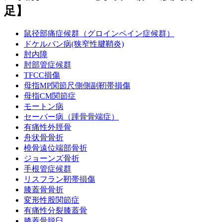
足】
鼠径部痛症候群（グロインペイン症候群）
ドケルバン病(狭窄性腱鞘炎)
肘内障
肘部管症候群
TFCC損傷
母指MP関節尺側側副靭帯損傷
母指CM関節症
モートン病
セーバー病（踵骨骨端症）
有痛性外脛骨
舟状骨骨折
橈骨遠位端部骨折
ジョーンズ骨折
手根管症候群
リスフラン靭帯損傷
膝蓋骨骨折
変形性股関節症
有痛性分裂膝蓋骨
膝蓋骨脱臼