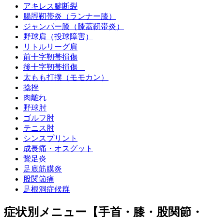
アキレス腱断裂
腸脛靭帯炎（ランナー膝）
ジャンパー膝（膝蓋靭帯炎）
野球肩（投球障害）
リトルリーグ肩
前十字靭帯損傷
後十字靭帯損傷
太もも打撲（モモカン）
捻挫
肉離れ
野球肘
ゴルフ肘
テニス肘
シンスプリント
成長痛・オスグット
鵞足炎
足底筋膜炎
股関節痛
足根洞症候群
症状別メニュー【手首・膝・股関節・