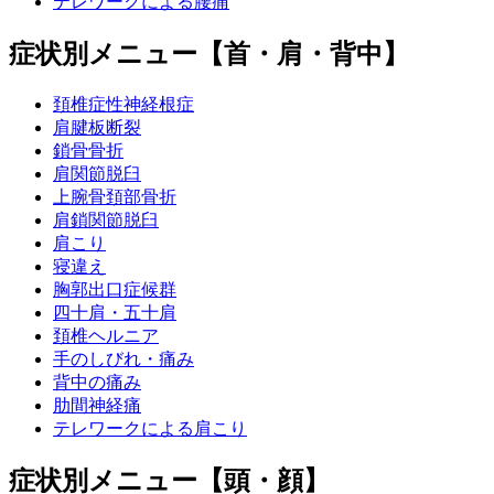
テレワークによる腰痛
症状別メニュー【首・肩・背中】
頚椎症性神経根症
肩腱板断裂
鎖骨骨折
肩関節脱臼
上腕骨頚部骨折
肩鎖関節脱臼
肩こり
寝違え
胸郭出口症候群
四十肩・五十肩
頚椎ヘルニア
手のしびれ・痛み
背中の痛み
肋間神経痛
テレワークによる肩こり
症状別メニュー【頭・顔】