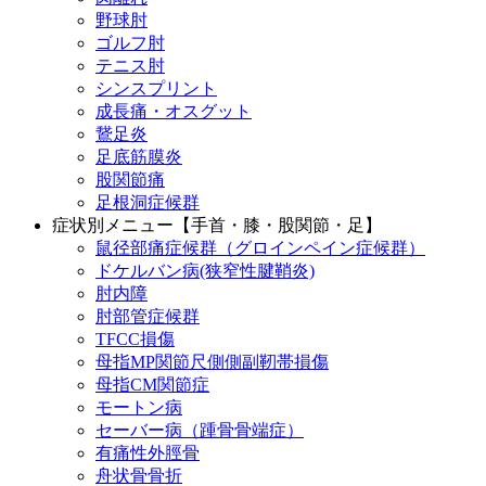
野球肘
ゴルフ肘
テニス肘
シンスプリント
成長痛・オスグット
鵞足炎
足底筋膜炎
股関節痛
足根洞症候群
症状別メニュー【手首・膝・股関節・足】
鼠径部痛症候群（グロインペイン症候群）
ドケルバン病(狭窄性腱鞘炎)
肘内障
肘部管症候群
TFCC損傷
母指MP関節尺側側副靭帯損傷
母指CM関節症
モートン病
セーバー病（踵骨骨端症）
有痛性外脛骨
舟状骨骨折