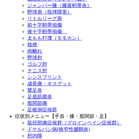
ジャンパー膝（膝蓋靭帯炎）
野球肩（投球障害）
リトルリーグ肩
前十字靭帯損傷
後十字靭帯損傷
太もも打撲（モモカン）
捻挫
肉離れ
野球肘
ゴルフ肘
テニス肘
シンスプリント
成長痛・オスグット
鵞足炎
足底筋膜炎
股関節痛
足根洞症候群
症状別メニュー【手首・膝・股関節・足】
鼠径部痛症候群（グロインペイン症候群）
ドケルバン病(狭窄性腱鞘炎)
肘内障