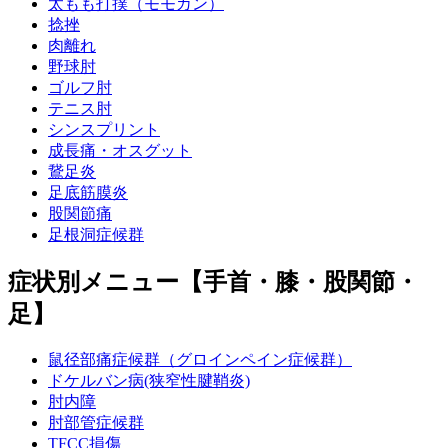
太もも打撲（モモカン）
捻挫
肉離れ
野球肘
ゴルフ肘
テニス肘
シンスプリント
成長痛・オスグット
鵞足炎
足底筋膜炎
股関節痛
足根洞症候群
症状別メニュー【手首・膝・股関節・
足】
鼠径部痛症候群（グロインペイン症候群）
ドケルバン病(狭窄性腱鞘炎)
肘内障
肘部管症候群
TFCC損傷