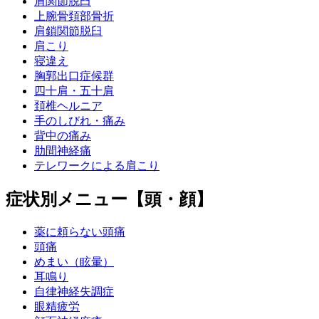
肩関節脱臼
上腕骨頚部骨折
肩鎖関節脱臼
肩こり
寝違え
胸郭出口症候群
四十肩・五十肩
頚椎ヘルニア
手のしびれ・痛み
背中の痛み
肋間神経痛
テレワークによる肩こり
症状別メニュー【頭・顔】
薬に頼らない頭痛
頭痛
めまい（眩暈）
耳鳴り
自律神経失調症
眼精疲労