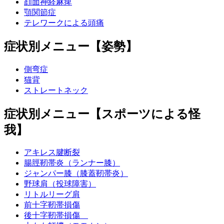
顔面神経麻痺
顎関節症
テレワークによる頭痛
症状別メニュー【姿勢】
側弯症
猫背
ストレートネック
症状別メニュー【スポーツによる怪
我】
アキレス腱断裂
腸脛靭帯炎（ランナー膝）
ジャンパー膝（膝蓋靭帯炎）
野球肩（投球障害）
リトルリーグ肩
前十字靭帯損傷
後十字靭帯損傷