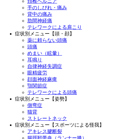
頚椎ヘルニア
手のしびれ・痛み
背中の痛み
肋間神経痛
テレワークによる肩こり
症状別メニュー【頭・顔】
薬に頼らない頭痛
頭痛
めまい（眩暈）
耳鳴り
自律神経失調症
眼精疲労
顔面神経麻痺
顎関節症
テレワークによる頭痛
症状別メニュー【姿勢】
側弯症
猫背
ストレートネック
症状別メニュー【スポーツによる怪我】
アキレス腱断裂
腸脛靭帯炎（ランナー膝）