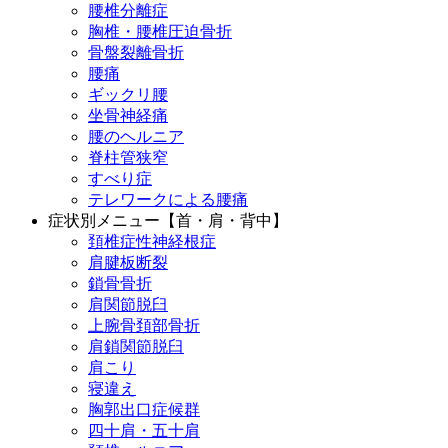
腰椎分離症
胸椎・腰椎圧迫骨折
骨盤裂離骨折
腰痛
ギックリ腰
坐骨神経痛
腰のヘルニア
脊柱管狭窄
すべり症
テレワークによる腰痛
症状別メニュー【首・肩・背中】
頚椎症性神経根症
肩腱板断裂
鎖骨骨折
肩関節脱臼
上腕骨頚部骨折
肩鎖関節脱臼
肩こり
寝違え
胸郭出口症候群
四十肩・五十肩