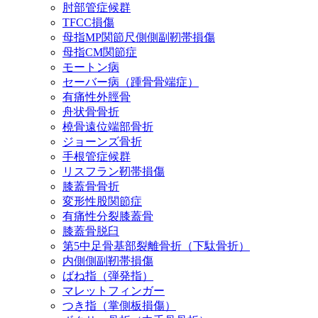
肘部管症候群
TFCC損傷
母指MP関節尺側側副靭帯損傷
母指CM関節症
モートン病
セーバー病（踵骨骨端症）
有痛性外脛骨
舟状骨骨折
橈骨遠位端部骨折
ジョーンズ骨折
手根管症候群
リスフラン靭帯損傷
膝蓋骨骨折
変形性股関節症
有痛性分裂膝蓋骨
膝蓋骨脱臼
第5中足骨基部裂離骨折（下駄骨折）
内側側副靭帯損傷
ばね指（弾発指）
マレットフィンガー
つき指（掌側板損傷）