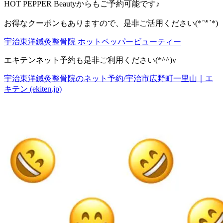
HOT PEPPER Beautyからもご予約可能です♪
お得なクーポンもありますので、是非ご活用ください(*´꒳`*)
宇治東洋鍼灸整骨院 ホットペッパービューティー
エキテンネット予約も是非ご利用ください(*^^)v
宇治東洋鍼灸整骨院のネット予約/宇治市広野町一里山｜エ
キテン (ekiten.jp)