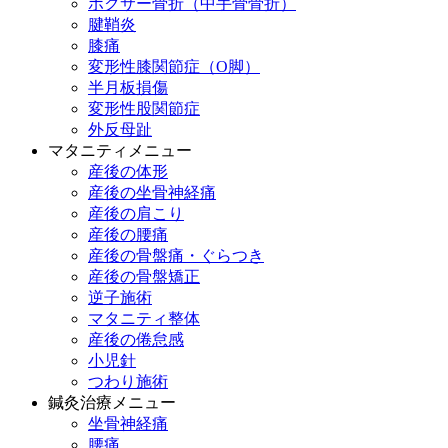
ボクサー骨折（中手骨骨折）
腱鞘炎
膝痛
変形性膝関節症（O脚）
半月板損傷
変形性股関節症
外反母趾
マタニティメニュー
産後の体形
産後の坐骨神経痛
産後の肩こり
産後の腰痛
産後の骨盤痛・ぐらつき
産後の骨盤矯正
逆子施術
マタニティ整体
産後の倦怠感
小児針
つわり施術
鍼灸治療メニュー
坐骨神経痛
腰痛