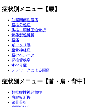
症状別メニュー【腰】
仙腸関節性腰痛
腰椎分離症
胸椎・腰椎圧迫骨折
骨盤裂離骨折
腰痛
ギックリ腰
坐骨神経痛
腰のヘルニア
脊柱管狭窄
すべり症
テレワークによる腰痛
症状別メニュー【首・肩・背中】
頚椎症性神経根症
肩腱板断裂
鎖骨骨折