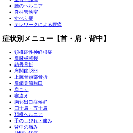
腰のヘルニア
脊柱管狭窄
すべり症
テレワークによる腰痛
症状別メニュー【首・肩・背中】
頚椎症性神経根症
肩腱板断裂
鎖骨骨折
肩関節脱臼
上腕骨頚部骨折
肩鎖関節脱臼
肩こり
寝違え
胸郭出口症候群
四十肩・五十肩
頚椎ヘルニア
手のしびれ・痛み
背中の痛み