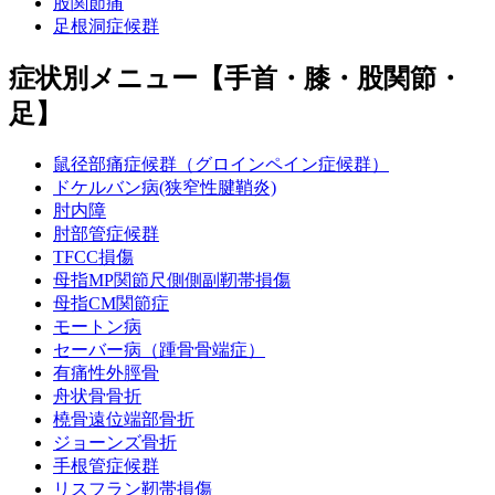
股関節痛
足根洞症候群
症状別メニュー【手首・膝・股関節・
足】
鼠径部痛症候群（グロインペイン症候群）
ドケルバン病(狭窄性腱鞘炎)
肘内障
肘部管症候群
TFCC損傷
母指MP関節尺側側副靭帯損傷
母指CM関節症
モートン病
セーバー病（踵骨骨端症）
有痛性外脛骨
舟状骨骨折
橈骨遠位端部骨折
ジョーンズ骨折
手根管症候群
リスフラン靭帯損傷