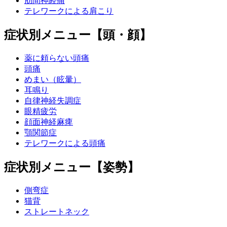
肋間神経痛
テレワークによる肩こり
症状別メニュー【頭・顔】
薬に頼らない頭痛
頭痛
めまい（眩暈）
耳鳴り
自律神経失調症
眼精疲労
顔面神経麻痺
顎関節症
テレワークによる頭痛
症状別メニュー【姿勢】
側弯症
猫背
ストレートネック