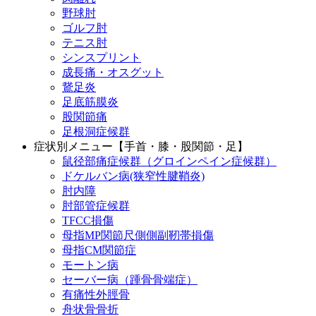
野球肘
ゴルフ肘
テニス肘
シンスプリント
成長痛・オスグット
鵞足炎
足底筋膜炎
股関節痛
足根洞症候群
症状別メニュー【手首・膝・股関節・足】
鼠径部痛症候群（グロインペイン症候群）
ドケルバン病(狭窄性腱鞘炎)
肘内障
肘部管症候群
TFCC損傷
母指MP関節尺側側副靭帯損傷
母指CM関節症
モートン病
セーバー病（踵骨骨端症）
有痛性外脛骨
舟状骨骨折