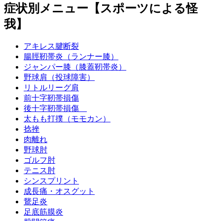
症状別メニュー【スポーツによる怪
我】
アキレス腱断裂
腸脛靭帯炎（ランナー膝）
ジャンパー膝（膝蓋靭帯炎）
野球肩（投球障害）
リトルリーグ肩
前十字靭帯損傷
後十字靭帯損傷
太もも打撲（モモカン）
捻挫
肉離れ
野球肘
ゴルフ肘
テニス肘
シンスプリント
成長痛・オスグット
鵞足炎
足底筋膜炎