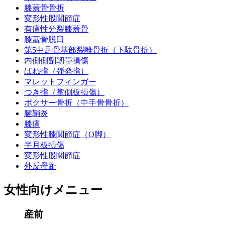
膝蓋骨骨折
変形性股関節症
有痛性分裂膝蓋骨
膝蓋骨脱臼
第5中足骨基部裂離骨折（下駄骨折）
内側側副靭帯損傷
ばね指（弾発指）
マレットフィンガー
つき指（掌側板損傷）
ボクサー骨折（中手骨骨折）
腱鞘炎
膝痛
変形性膝関節症（O脚）
半月板損傷
変形性股関節症
外反母趾
女性向けメニュー
産前