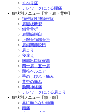
すべり症
テレワークによる腰痛
症状別メニュー【首・肩・背中】
頚椎症性神経根症
肩腱板断裂
鎖骨骨折
肩関節脱臼
上腕骨頚部骨折
肩鎖関節脱臼
肩こり
寝違え
胸郭出口症候群
四十肩・五十肩
頚椎ヘルニア
手のしびれ・痛み
背中の痛み
肋間神経痛
テレワークによる肩こり
症状別メニュー【頭・顔】
薬に頼らない頭痛
頭痛