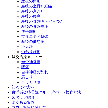
産後の体形
産後の坐骨神経痛
産後の肩こり
産後の腰痛
産後の骨盤痛・ぐらつき
産後の骨盤矯正
逆子施術
マタニティ整体
産後の倦怠感
小児針
つわり施術
鍼灸治療メニュー
坐骨神経痛
腰痛
自律神経の乱れ
肩こり
ぎっくり腰
初めての方へ
東洋鍼灸整骨院グループで行う検査方法
スタッフ紹介
よくある質問
コロナ対策に関して