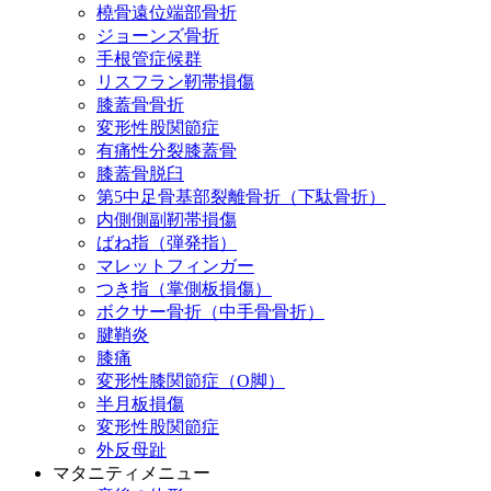
橈骨遠位端部骨折
ジョーンズ骨折
手根管症候群
リスフラン靭帯損傷
膝蓋骨骨折
変形性股関節症
有痛性分裂膝蓋骨
膝蓋骨脱臼
第5中足骨基部裂離骨折（下駄骨折）
内側側副靭帯損傷
ばね指（弾発指）
マレットフィンガー
つき指（掌側板損傷）
ボクサー骨折（中手骨骨折）
腱鞘炎
膝痛
変形性膝関節症（O脚）
半月板損傷
変形性股関節症
外反母趾
マタニティメニュー