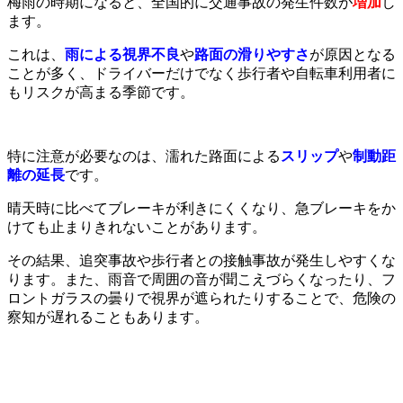
梅雨の時期になると、全国的に交通事故の発生件数が
増加
し
ます。
これは、
雨による視界不良
や
路面の滑りやすさ
が原因となる
ことが多く、ドライバーだけでなく歩行者や自転車利用者に
もリスクが高まる季節です。
特に注意が必要なのは、濡れた路面による
スリップ
や
制動距
離の延長
です。
晴天時に比べてブレーキが利きにくくなり、急ブレーキをか
けても止まりきれないことがあります。
その結果、追突事故や歩行者との接触事故が発生しやすくな
ります。また、雨音で周囲の音が聞こえづらくなったり、フ
ロントガラスの曇りで視界が遮られたりすることで、危険の
察知が遅れることもあります。