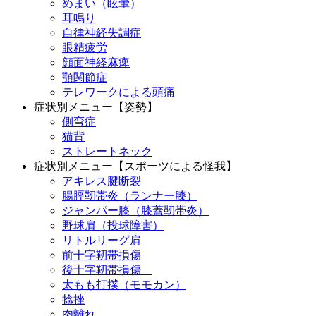
めまい（眩暈）
耳鳴り
自律神経失調症
眼精疲労
顔面神経麻痺
顎関節症
テレワークによる頭痛
症状別メニュー【姿勢】
側弯症
猫背
ストレートネック
症状別メニュー【スポーツによる怪我】
アキレス腱断裂
腸脛靭帯炎（ランナー膝）
ジャンパー膝（膝蓋靭帯炎）
野球肩（投球障害）
リトルリーグ肩
前十字靭帯損傷
後十字靭帯損傷
太もも打撲（モモカン）
捻挫
肉離れ