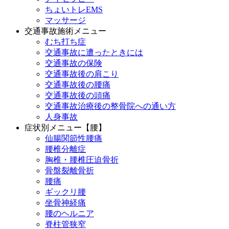
ちょいトレEMS
マッサージ
交通事故施術メニュー
むち打ち症
交通事故に遭ったときには
交通事故の保険
交通事故後の肩こり
交通事故後の腰痛
交通事故後の頭痛
交通事故治療後の整骨院への通い方
人身事故
症状別メニュー【腰】
仙腸関節性腰痛
腰椎分離症
胸椎・腰椎圧迫骨折
骨盤裂離骨折
腰痛
ギックリ腰
坐骨神経痛
腰のヘルニア
脊柱管狭窄