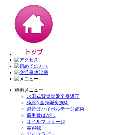
施術メニュー
永田式背骨骨盤全身矯正
経絡N全身鍼灸施術
超音波ハイボルテージ施術
肩甲骨はがし
オイルマッサージ
美容鍼
アイセラピー