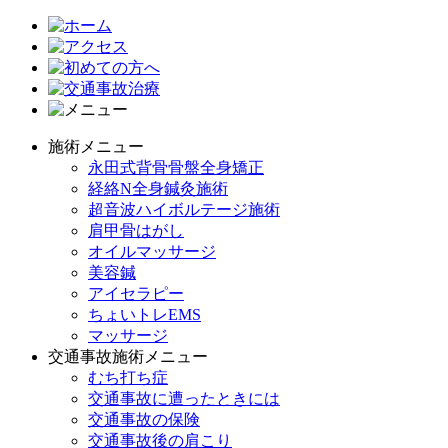
施術メニュー
永田式背骨骨盤全身矯正
経絡N全身鍼灸施術
超音波ハイボルテージ施術
肩甲骨はがし
オイルマッサージ
美容鍼
アイセラピー
ちょいトレEMS
マッサージ
交通事故施術メニュー
むち打ち症
交通事故に遭ったときには
交通事故の保険
交通事故後の肩こり