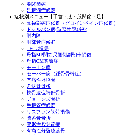
股関節痛
足根洞症候群
症状別メニュー【手首・膝・股関節・足】
鼠径部痛症候群（グロインペイン症候群）
ドケルバン病(狭窄性腱鞘炎)
肘内障
肘部管症候群
TFCC損傷
母指MP関節尺側側副靭帯損傷
母指CM関節症
モートン病
セーバー病（踵骨骨端症）
有痛性外脛骨
舟状骨骨折
橈骨遠位端部骨折
ジョーンズ骨折
手根管症候群
リスフラン靭帯損傷
膝蓋骨骨折
変形性股関節症
有痛性分裂膝蓋骨