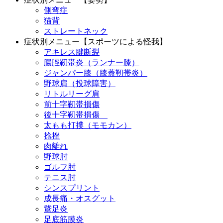
側弯症
猫背
ストレートネック
症状別メニュー【スポーツによる怪我】
アキレス腱断裂
腸脛靭帯炎（ランナー膝）
ジャンパー膝（膝蓋靭帯炎）
野球肩（投球障害）
リトルリーグ肩
前十字靭帯損傷
後十字靭帯損傷
太もも打撲（モモカン）
捻挫
肉離れ
野球肘
ゴルフ肘
テニス肘
シンスプリント
成長痛・オスグット
鵞足炎
足底筋膜炎