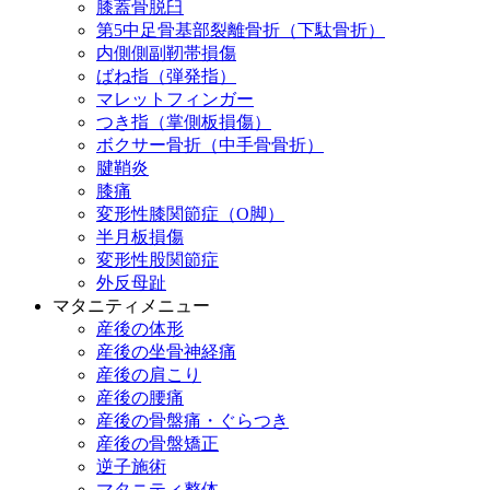
膝蓋骨脱臼
第5中足骨基部裂離骨折（下駄骨折）
内側側副靭帯損傷
ばね指（弾発指）
マレットフィンガー
つき指（掌側板損傷）
ボクサー骨折（中手骨骨折）
腱鞘炎
膝痛
変形性膝関節症（O脚）
半月板損傷
変形性股関節症
外反母趾
マタニティメニュー
産後の体形
産後の坐骨神経痛
産後の肩こり
産後の腰痛
産後の骨盤痛・ぐらつき
産後の骨盤矯正
逆子施術
マタニティ整体