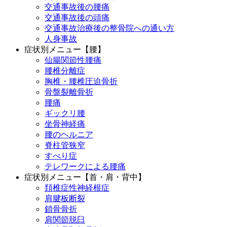
交通事故後の腰痛
交通事故後の頭痛
交通事故治療後の整骨院への通い方
人身事故
症状別メニュー【腰】
仙腸関節性腰痛
腰椎分離症
胸椎・腰椎圧迫骨折
骨盤裂離骨折
腰痛
ギックリ腰
坐骨神経痛
腰のヘルニア
脊柱管狭窄
すべり症
テレワークによる腰痛
症状別メニュー【首・肩・背中】
頚椎症性神経根症
肩腱板断裂
鎖骨骨折
肩関節脱臼