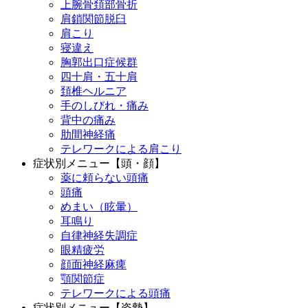
上腕骨頚部骨折
肩鎖関節脱臼
肩こり
寝違え
胸郭出口症候群
四十肩・五十肩
頚椎ヘルニア
手のしびれ・痛み
背中の痛み
肋間神経痛
テレワークによる肩こり
症状別メニュー【頭・顔】
薬に頼らない頭痛
頭痛
めまい（眩暈）
耳鳴り
自律神経失調症
眼精疲労
顔面神経麻痺
顎関節症
テレワークによる頭痛
症状別メニュー【姿勢】