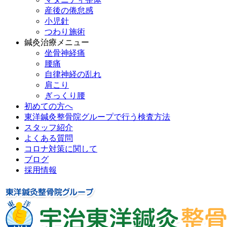
産後の倦怠感
小児針
つわり施術
鍼灸治療メニュー
坐骨神経痛
腰痛
自律神経の乱れ
肩こり
ぎっくり腰
初めての方へ
東洋鍼灸整骨院グループで行う検査方法
スタッフ紹介
よくある質問
コロナ対策に関して
ブログ
採用情報