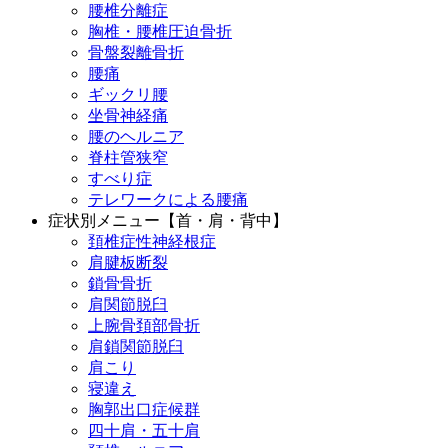
腰椎分離症
胸椎・腰椎圧迫骨折
骨盤裂離骨折
腰痛
ギックリ腰
坐骨神経痛
腰のヘルニア
脊柱管狭窄
すべり症
テレワークによる腰痛
症状別メニュー【首・肩・背中】
頚椎症性神経根症
肩腱板断裂
鎖骨骨折
肩関節脱臼
上腕骨頚部骨折
肩鎖関節脱臼
肩こり
寝違え
胸郭出口症候群
四十肩・五十肩