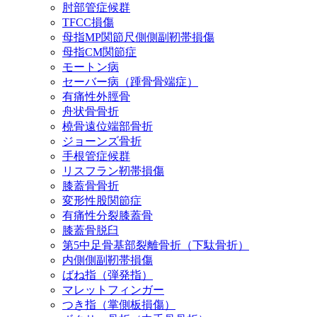
肘部管症候群
TFCC損傷
母指MP関節尺側側副靭帯損傷
母指CM関節症
モートン病
セーバー病（踵骨骨端症）
有痛性外脛骨
舟状骨骨折
橈骨遠位端部骨折
ジョーンズ骨折
手根管症候群
リスフラン靭帯損傷
膝蓋骨骨折
変形性股関節症
有痛性分裂膝蓋骨
膝蓋骨脱臼
第5中足骨基部裂離骨折（下駄骨折）
内側側副靭帯損傷
ばね指（弾発指）
マレットフィンガー
つき指（掌側板損傷）