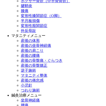
ボクサー骨折（中手骨骨折）
腱鞘炎
膝痛
変形性膝関節症（O脚）
半月板損傷
変形性股関節症
外反母趾
マタニティメニュー
産後の体形
産後の坐骨神経痛
産後の肩こり
産後の腰痛
産後の骨盤痛・ぐらつき
産後の骨盤矯正
逆子施術
マタニティ整体
産後の倦怠感
小児針
つわり施術
鍼灸治療メニュー
坐骨神経痛
腰痛