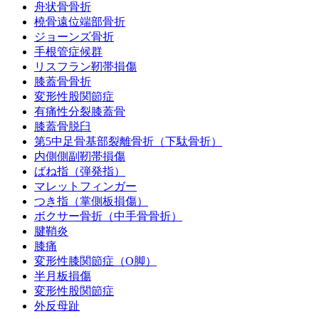
舟状骨骨折
橈骨遠位端部骨折
ジョーンズ骨折
手根管症候群
リスフラン靭帯損傷
膝蓋骨骨折
変形性股関節症
有痛性分裂膝蓋骨
膝蓋骨脱臼
第5中足骨基部裂離骨折（下駄骨折）
内側側副靭帯損傷
ばね指（弾発指）
マレットフィンガー
つき指（掌側板損傷）
ボクサー骨折（中手骨骨折）
腱鞘炎
膝痛
変形性膝関節症（O脚）
半月板損傷
変形性股関節症
外反母趾