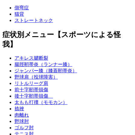
側弯症
猫背
ストレートネック
症状別メニュー【スポーツによる怪
我】
アキレス腱断裂
腸脛靭帯炎（ランナー膝）
ジャンパー膝（膝蓋靭帯炎）
野球肩（投球障害）
リトルリーグ肩
前十字靭帯損傷
後十字靭帯損傷
太もも打撲（モモカン）
捻挫
肉離れ
野球肘
ゴルフ肘
テニス肘