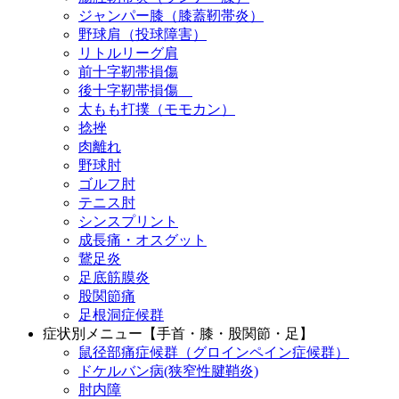
ジャンパー膝（膝蓋靭帯炎）
野球肩（投球障害）
リトルリーグ肩
前十字靭帯損傷
後十字靭帯損傷
太もも打撲（モモカン）
捻挫
肉離れ
野球肘
ゴルフ肘
テニス肘
シンスプリント
成長痛・オスグット
鵞足炎
足底筋膜炎
股関節痛
足根洞症候群
症状別メニュー【手首・膝・股関節・足】
鼠径部痛症候群（グロインペイン症候群）
ドケルバン病(狭窄性腱鞘炎)
肘内障