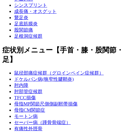
シンスプリント
成長痛・オスグット
鵞足炎
足底筋膜炎
股関節痛
足根洞症候群
症状別メニュー【手首・膝・股関節・
足】
鼠径部痛症候群（グロインペイン症候群）
ドケルバン病(狭窄性腱鞘炎)
肘内障
肘部管症候群
TFCC損傷
母指MP関節尺側側副靭帯損傷
母指CM関節症
モートン病
セーバー病（踵骨骨端症）
有痛性外脛骨