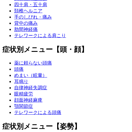
四十肩・五十肩
頚椎ヘルニア
手のしびれ・痛み
背中の痛み
肋間神経痛
テレワークによる肩こり
症状別メニュー【頭・顔】
薬に頼らない頭痛
頭痛
めまい（眩暈）
耳鳴り
自律神経失調症
眼精疲労
顔面神経麻痺
顎関節症
テレワークによる頭痛
症状別メニュー【姿勢】