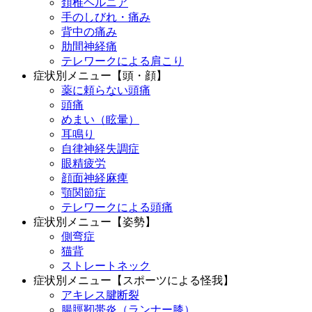
頚椎ヘルニア
手のしびれ・痛み
背中の痛み
肋間神経痛
テレワークによる肩こり
症状別メニュー【頭・顔】
薬に頼らない頭痛
頭痛
めまい（眩暈）
耳鳴り
自律神経失調症
眼精疲労
顔面神経麻痺
顎関節症
テレワークによる頭痛
症状別メニュー【姿勢】
側弯症
猫背
ストレートネック
症状別メニュー【スポーツによる怪我】
アキレス腱断裂
腸脛靭帯炎（ランナー膝）