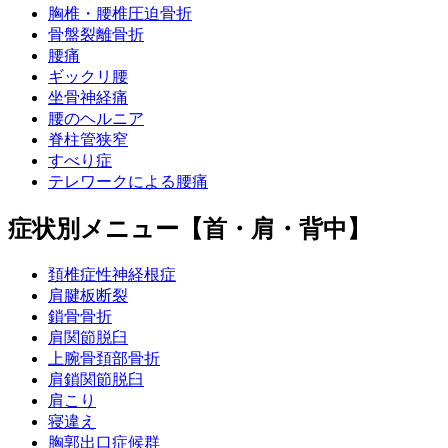
胸椎・腰椎圧迫骨折
骨盤裂離骨折
腰痛
ギックリ腰
坐骨神経痛
腰のヘルニア
脊柱管狭窄
すべり症
テレワークによる腰痛
症状別メニュー【首・肩・背中】
頚椎症性神経根症
肩腱板断裂
鎖骨骨折
肩関節脱臼
上腕骨頚部骨折
肩鎖関節脱臼
肩こり
寝違え
胸郭出口症候群