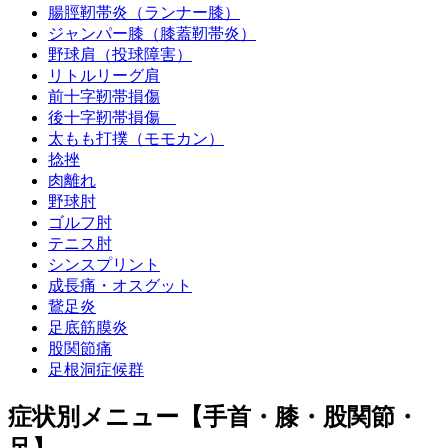
腸脛靭帯炎（ランナー膝）
ジャンパー膝（膝蓋靭帯炎）
野球肩（投球障害）
リトルリーグ肩
前十字靭帯損傷
後十字靭帯損傷
太もも打撲（モモカン）
捻挫
肉離れ
野球肘
ゴルフ肘
テニス肘
シンスプリント
成長痛・オスグット
鵞足炎
足底筋膜炎
股関節痛
足根洞症候群
症状別メニュー【手首・膝・股関節・