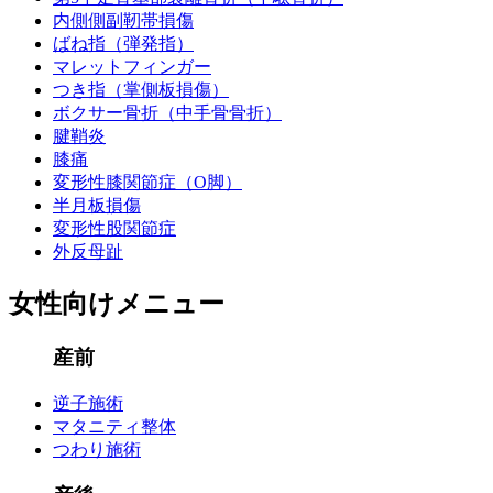
内側側副靭帯損傷
ばね指（弾発指）
マレットフィンガー
つき指（掌側板損傷）
ボクサー骨折（中手骨骨折）
腱鞘炎
膝痛
変形性膝関節症（O脚）
半月板損傷
変形性股関節症
外反母趾
女性向けメニュー
産前
逆子施術
マタニティ整体
つわり施術