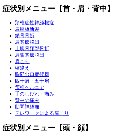
症状別メニュー【首・肩・背中】
頚椎症性神経根症
肩腱板断裂
鎖骨骨折
肩関節脱臼
上腕骨頚部骨折
肩鎖関節脱臼
肩こり
寝違え
胸郭出口症候群
四十肩・五十肩
頚椎ヘルニア
手のしびれ・痛み
背中の痛み
肋間神経痛
テレワークによる肩こり
症状別メニュー【頭・顔】