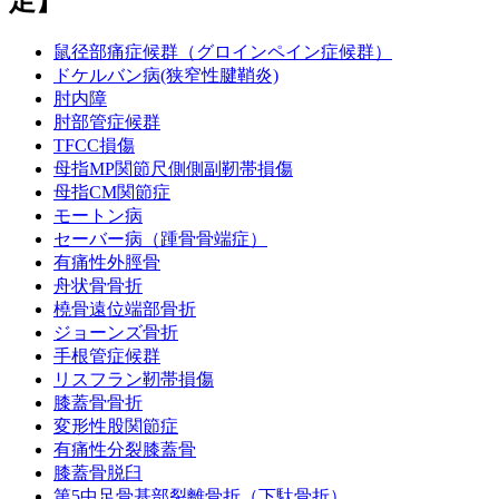
足】
鼠径部痛症候群（グロインペイン症候群）
ドケルバン病(狭窄性腱鞘炎)
肘内障
肘部管症候群
TFCC損傷
母指MP関節尺側側副靭帯損傷
母指CM関節症
モートン病
セーバー病（踵骨骨端症）
有痛性外脛骨
舟状骨骨折
橈骨遠位端部骨折
ジョーンズ骨折
手根管症候群
リスフラン靭帯損傷
膝蓋骨骨折
変形性股関節症
有痛性分裂膝蓋骨
膝蓋骨脱臼
第5中足骨基部裂離骨折（下駄骨折）