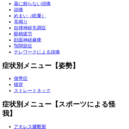
薬に頼らない頭痛
頭痛
めまい（眩暈）
耳鳴り
自律神経失調症
眼精疲労
顔面神経麻痺
顎関節症
テレワークによる頭痛
症状別メニュー【姿勢】
側弯症
猫背
ストレートネック
症状別メニュー【スポーツによる怪
我】
アキレス腱断裂