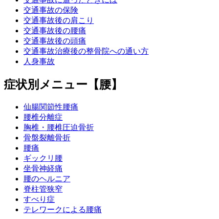
交通事故の保険
交通事故後の肩こり
交通事故後の腰痛
交通事故後の頭痛
交通事故治療後の整骨院への通い方
人身事故
症状別メニュー【腰】
仙腸関節性腰痛
腰椎分離症
胸椎・腰椎圧迫骨折
骨盤裂離骨折
腰痛
ギックリ腰
坐骨神経痛
腰のヘルニア
脊柱管狭窄
すべり症
テレワークによる腰痛