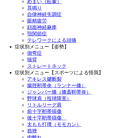
めまい（眩暈）
耳鳴り
自律神経失調症
眼精疲労
顔面神経麻痺
顎関節症
テレワークによる頭痛
症状別メニュー【姿勢】
側弯症
猫背
ストレートネック
症状別メニュー【スポーツによる怪我】
アキレス腱断裂
腸脛靭帯炎（ランナー膝）
ジャンパー膝（膝蓋靭帯炎）
野球肩（投球障害）
リトルリーグ肩
前十字靭帯損傷
後十字靭帯損傷
太もも打撲（モモカン）
捻挫
肉離れ