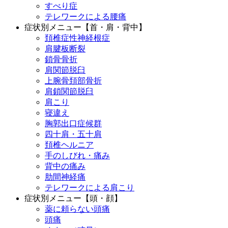
すべり症
テレワークによる腰痛
症状別メニュー【首・肩・背中】
頚椎症性神経根症
肩腱板断裂
鎖骨骨折
肩関節脱臼
上腕骨頚部骨折
肩鎖関節脱臼
肩こり
寝違え
胸郭出口症候群
四十肩・五十肩
頚椎ヘルニア
手のしびれ・痛み
背中の痛み
肋間神経痛
テレワークによる肩こり
症状別メニュー【頭・顔】
薬に頼らない頭痛
頭痛