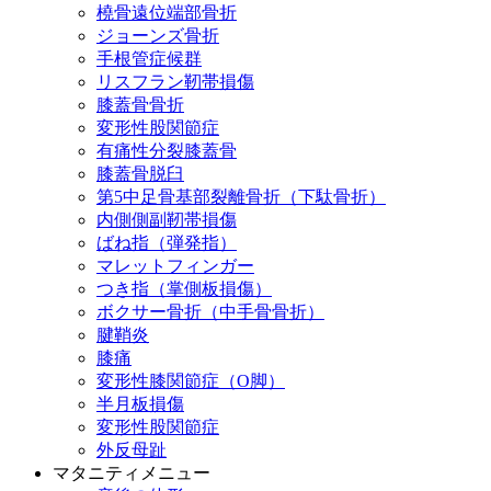
橈骨遠位端部骨折
ジョーンズ骨折
手根管症候群
リスフラン靭帯損傷
膝蓋骨骨折
変形性股関節症
有痛性分裂膝蓋骨
膝蓋骨脱臼
第5中足骨基部裂離骨折（下駄骨折）
内側側副靭帯損傷
ばね指（弾発指）
マレットフィンガー
つき指（掌側板損傷）
ボクサー骨折（中手骨骨折）
腱鞘炎
膝痛
変形性膝関節症（O脚）
半月板損傷
変形性股関節症
外反母趾
マタニティメニュー