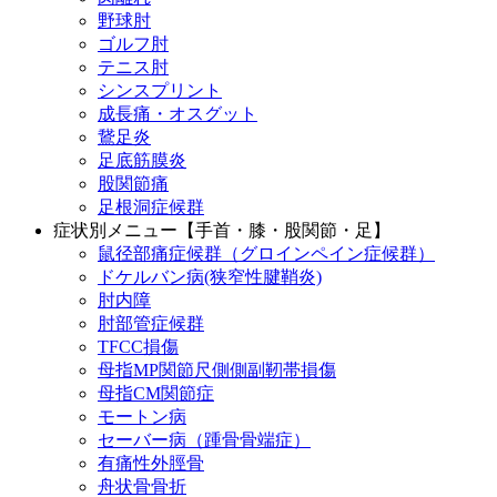
野球肘
ゴルフ肘
テニス肘
シンスプリント
成長痛・オスグット
鵞足炎
足底筋膜炎
股関節痛
足根洞症候群
症状別メニュー【手首・膝・股関節・足】
鼠径部痛症候群（グロインペイン症候群）
ドケルバン病(狭窄性腱鞘炎)
肘内障
肘部管症候群
TFCC損傷
母指MP関節尺側側副靭帯損傷
母指CM関節症
モートン病
セーバー病（踵骨骨端症）
有痛性外脛骨
舟状骨骨折