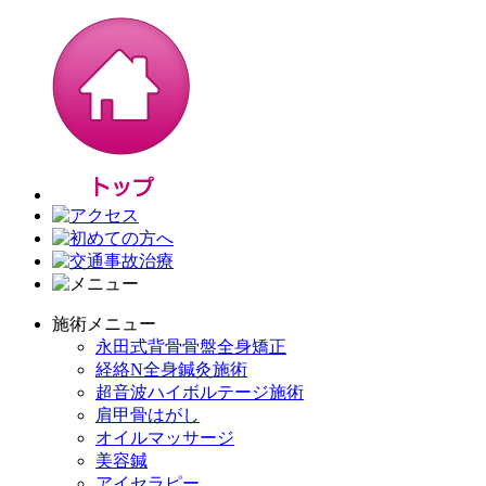
施術メニュー
永田式背骨骨盤全身矯正
経絡N全身鍼灸施術
超音波ハイボルテージ施術
肩甲骨はがし
オイルマッサージ
美容鍼
アイセラピー