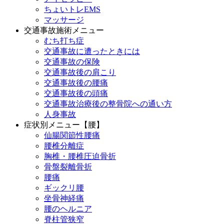
ちょいトレEMS
マッサージ
交通事故施術メニュー
むち打ち症
交通事故に遭ったときには
交通事故の保険
交通事故後の肩こり
交通事故後の腰痛
交通事故後の頭痛
交通事故治療後の整骨院への通い方
人身事故
症状別メニュー【腰】
仙腸関節性腰痛
腰椎分離症
胸椎・腰椎圧迫骨折
骨盤裂離骨折
腰痛
ギックリ腰
坐骨神経痛
腰のヘルニア
脊柱管狭窄