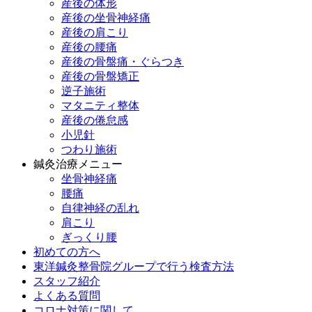
産後の体形
産後の坐骨神経痛
産後の肩こり
産後の腰痛
産後の骨盤痛・ぐらつき
産後の骨盤矯正
逆子施術
マタニティ整体
産後の倦怠感
小児針
つわり施術
鍼灸治療メニュー
坐骨神経痛
腰痛
自律神経の乱れ
肩こり
ぎっくり腰
初めての方へ
東洋鍼灸整骨院グループで行う検査方法
スタッフ紹介
よくある質問
コロナ対策に関して