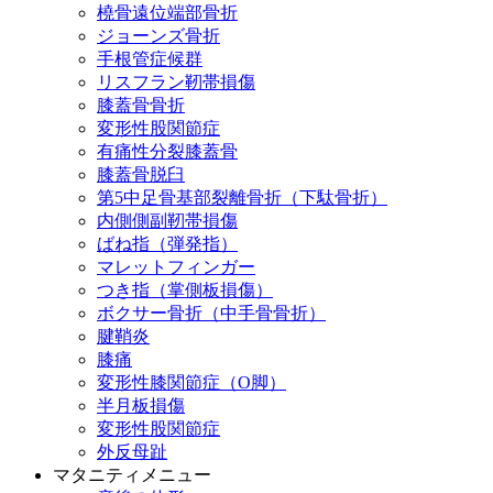
橈骨遠位端部骨折
ジョーンズ骨折
手根管症候群
リスフラン靭帯損傷
膝蓋骨骨折
変形性股関節症
有痛性分裂膝蓋骨
膝蓋骨脱臼
第5中足骨基部裂離骨折（下駄骨折）
内側側副靭帯損傷
ばね指（弾発指）
マレットフィンガー
つき指（掌側板損傷）
ボクサー骨折（中手骨骨折）
腱鞘炎
膝痛
変形性膝関節症（O脚）
半月板損傷
変形性股関節症
外反母趾
マタニティメニュー