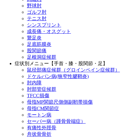
野球肘
ゴルフ肘
テニス肘
シンスプリント
成長痛・オスグット
鵞足炎
足底筋膜炎
股関節痛
足根洞症候群
症状別メニュー【手首・膝・股関節・足】
鼠径部痛症候群（グロインペイン症候群）
ドケルバン病(狭窄性腱鞘炎)
肘内障
肘部管症候群
TFCC損傷
母指MP関節尺側側副靭帯損傷
母指CM関節症
モートン病
セーバー病（踵骨骨端症）
有痛性外脛骨
舟状骨骨折