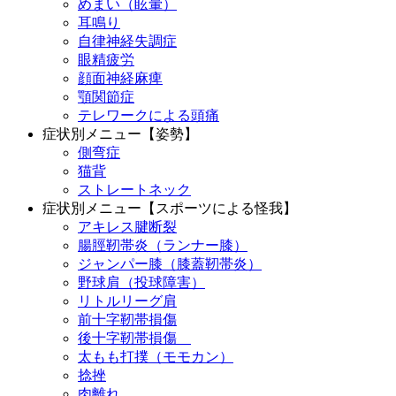
めまい（眩暈）
耳鳴り
自律神経失調症
眼精疲労
顔面神経麻痺
顎関節症
テレワークによる頭痛
症状別メニュー【姿勢】
側弯症
猫背
ストレートネック
症状別メニュー【スポーツによる怪我】
アキレス腱断裂
腸脛靭帯炎（ランナー膝）
ジャンパー膝（膝蓋靭帯炎）
野球肩（投球障害）
リトルリーグ肩
前十字靭帯損傷
後十字靭帯損傷
太もも打撲（モモカン）
捻挫
肉離れ