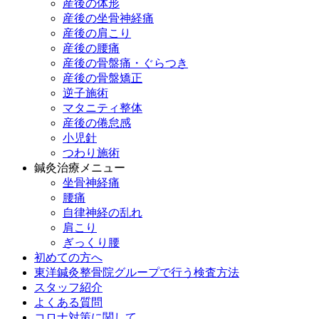
産後の体形
産後の坐骨神経痛
産後の肩こり
産後の腰痛
産後の骨盤痛・ぐらつき
産後の骨盤矯正
逆子施術
マタニティ整体
産後の倦怠感
小児針
つわり施術
鍼灸治療メニュー
坐骨神経痛
腰痛
自律神経の乱れ
肩こり
ぎっくり腰
初めての方へ
東洋鍼灸整骨院グループで行う検査方法
スタッフ紹介
よくある質問
コロナ対策に関して