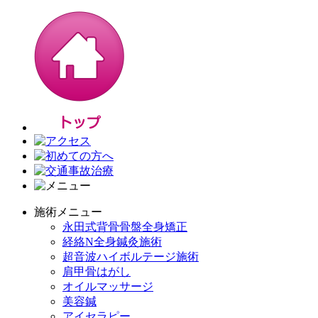
施術メニュー
永田式背骨骨盤全身矯正
経絡N全身鍼灸施術
超音波ハイボルテージ施術
肩甲骨はがし
オイルマッサージ
美容鍼
アイセラピー