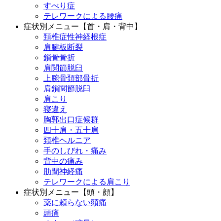
すべり症
テレワークによる腰痛
症状別メニュー【首・肩・背中】
頚椎症性神経根症
肩腱板断裂
鎖骨骨折
肩関節脱臼
上腕骨頚部骨折
肩鎖関節脱臼
肩こり
寝違え
胸郭出口症候群
四十肩・五十肩
頚椎ヘルニア
手のしびれ・痛み
背中の痛み
肋間神経痛
テレワークによる肩こり
症状別メニュー【頭・顔】
薬に頼らない頭痛
頭痛