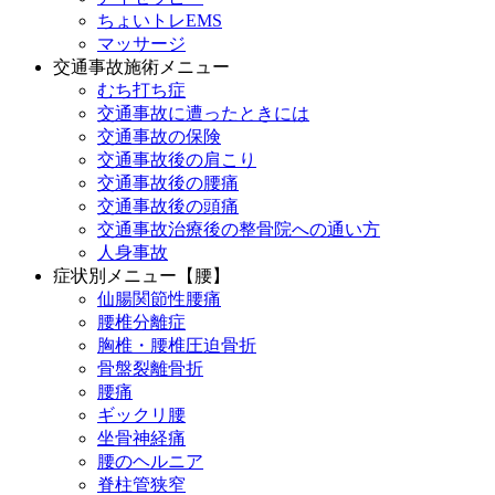
ちょいトレEMS
マッサージ
交通事故施術メニュー
むち打ち症
交通事故に遭ったときには
交通事故の保険
交通事故後の肩こり
交通事故後の腰痛
交通事故後の頭痛
交通事故治療後の整骨院への通い方
人身事故
症状別メニュー【腰】
仙腸関節性腰痛
腰椎分離症
胸椎・腰椎圧迫骨折
骨盤裂離骨折
腰痛
ギックリ腰
坐骨神経痛
腰のヘルニア
脊柱管狭窄