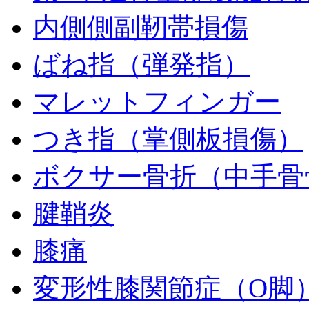
内側側副靭帯損傷
ばね指（弾発指）
マレットフィンガー
つき指（掌側板損傷）
ボクサー骨折（中手骨
腱鞘炎
膝痛
変形性膝関節症（O脚