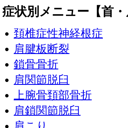
症状別メニュー【首・
頚椎症性神経根症
肩腱板断裂
鎖骨骨折
肩関節脱臼
上腕骨頚部骨折
肩鎖関節脱臼
肩こり