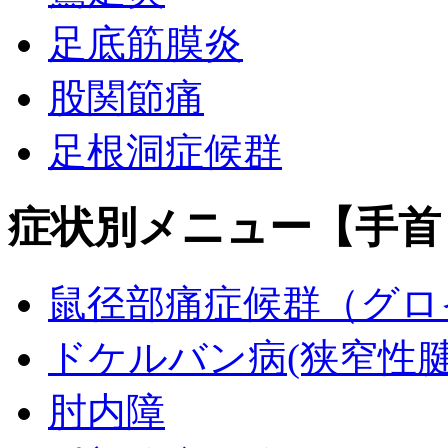
足底筋膜炎
股関節痛
足根洞症候群
症状別メニュー【手首
鼠径部痛症候群（グロ
ドケルバン病(狭窄性腱
肘内障