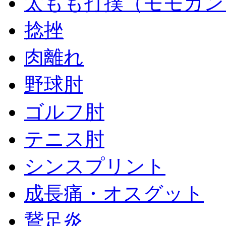
太もも打撲（モモカン
捻挫
肉離れ
野球肘
ゴルフ肘
テニス肘
シンスプリント
成長痛・オスグット
鵞足炎