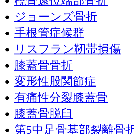
橈骨遠位端部骨折
ジョーンズ骨折
手根管症候群
リスフラン靭帯損傷
膝蓋骨骨折
変形性股関節症
有痛性分裂膝蓋骨
膝蓋骨脱臼
第5中足骨基部裂離骨