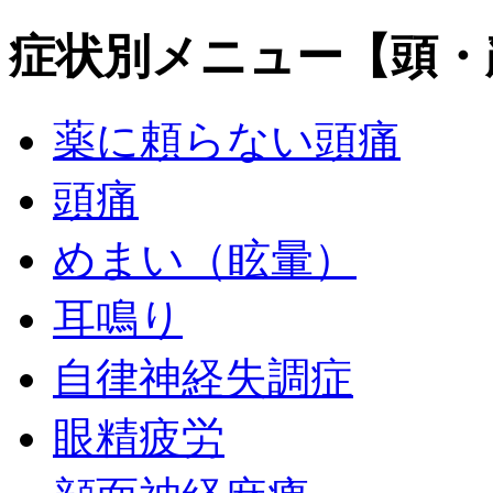
症状別メニュー【頭・
薬に頼らない頭痛
頭痛
めまい（眩暈）
耳鳴り
自律神経失調症
眼精疲労