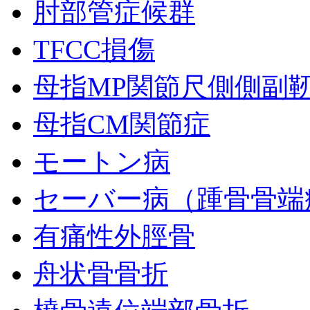
肘部管症候群
TFCC損傷
母指MP関節尺側側副
母指CM関節症
モートン病
セーバー病（踵骨骨端
有痛性外脛骨
舟状骨骨折