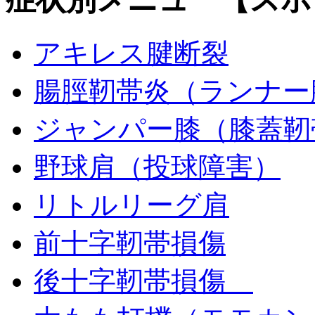
アキレス腱断裂
腸脛靭帯炎（ランナー
ジャンパー膝（膝蓋靭
野球肩（投球障害）
リトルリーグ肩
前十字靭帯損傷
後十字靭帯損傷